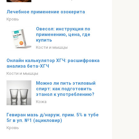
Лечебное применение озокерита
Кровь
Овесол: инструкция по
применению, цена, где
купить
Кости и мышцы
Онлайн калькулятор ХГЧ: расшифровка
анализа бета-ХГЧ
Кости и мышцы
Можно ли пить этиловый
спирт: как подготовить
этанол к употреблению?
Кожа
Гевиран мазь д/наруж. прим. 5% в тубе
5г в уп. №1 (ацикловир)
Кровь