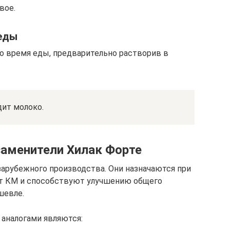
вое.
 еды
о время еды, предварительно растворив в
дит молоко.
аменители Хилак Форте
арубежного производства. Они назначаются при
ют КМ и способствуют улучшению общего
шевле.
аналогами являются: