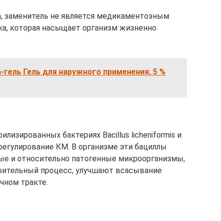
та, заменитель не является медикаментозным
ка, которая насыщает организм жизненно
-гель Гель для наружного применения, 5 %
лизированных бактериях Bacillus licheniformis и
а – регулирование КМ. В организме эти бациллы
ые и относительно патогенные микроорганизмы,
рительный процесс, улучшают всасывание
чном тракте.