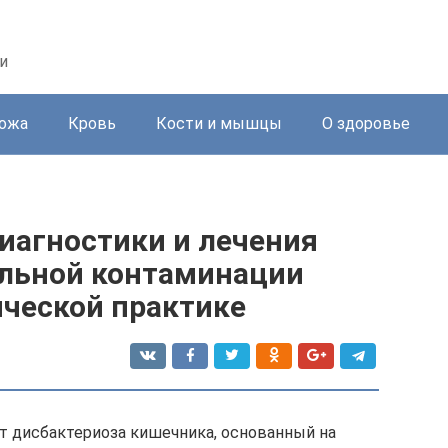
и
ожа
Кровь
Кости и мышцы
О здоровье
иагностики и лечения
льной контаминации
ической практике
от дисбактериоза кишечника, основанный на