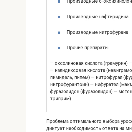
Производные 8-оксихинолон
Производные нафтиридина
Производные нитрофурана
Прочие препараты
— оксолиновая кислота (грамурин) 
— налидиксовая кислота (невиграмон
пимидель, пипем) — нитрофурал (фу
нитрофурантоин) — нифурател (макм
фуразолидон (фуразолидон) — метен
триприм)
Проблема оптимального выбора уросе
диктует необходимость ответа на м