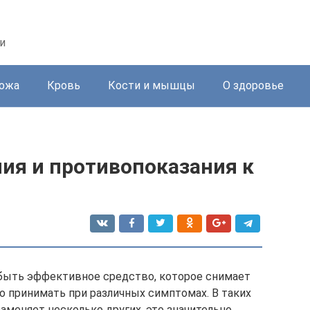
и
ожа
Кровь
Кости и мышцы
О здоровье
ия и противопоказания к
быть эффективное средство, которое снимает
но принимать при различных симптомах. В таких
аменяет несколько других, это значительно