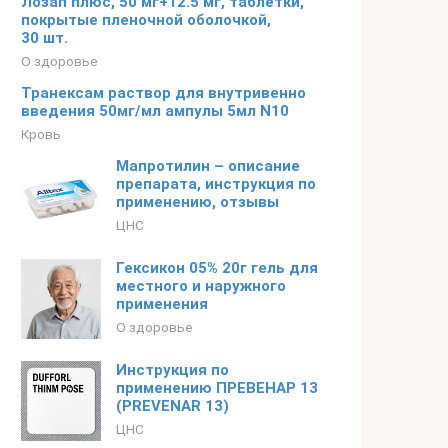
Лозап плюс, 50 мг+12.5 мг, таблетки,
покрытые пленочной оболочкой,
30 шт.
О здоровье
Транексам раствор для внутривенно
введения 50мг/мл ампулы 5мл N10
Кровь
Мапротилин – описание
препарата, инструкция по
применению, отзывы
ЦНС
Гексикон 05% 20г гель для
местного и наружного
применения
О здоровье
Инструкция по
применению ПРЕВЕНАР 13
(PREVENAR 13)
ЦНС