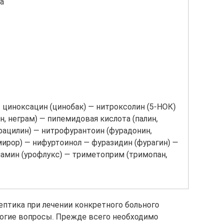
а
— циноксацин (цинобак) — нитроксолин (5-НОК)
, неграм) — пипемидовая кислота (палин,
рацилин) — нитрофурантоин (фурадонин,
ирор) — нифуртоинол — фуразидин (фурагин) —
амин (урофлукс) — триметоприм (тримопан,
птика при лечении конкретного больного
ногие вопросы. Прежде всего необходимо