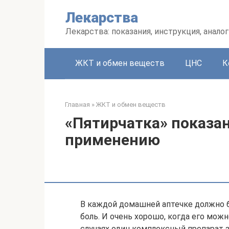
Перейти
Лекарства
к
контенту
Лекарства: показания, инструкция, аналог
ЖКТ и обмен веществ
ЦНС
К
Главная
»
ЖКТ и обмен веществ
«Пятирчатка» показан
применению
В каждой домашней аптечке должно 
боль. И очень хорошо, когда его мож
случаях один комплексный препарат з