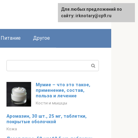
Для любых предложений по
сайту: irknotary@cp9.ru
Питание
Другое
Поиск:
Мумие – что это такое,
применение, состав,
польза и лечение
Кости и мышцы
Аромазин, 30 шт., 25 мг, таблетки,
покрытые оболочкой
Кожа