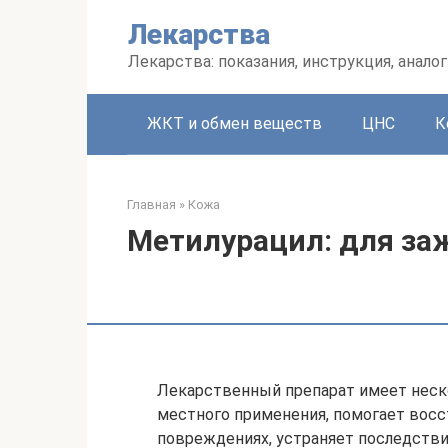
Перейти
Лекарства
к
контенту
Лекарства: показания, инструкция, аналог
ЖКТ и обмен веществ
ЦНС
К
Главная
»
Кожа
Метилурацил: для заж
Лекарственный препарат имеет неск
местного применения, помогает восс
повреждениях, устраняет последств