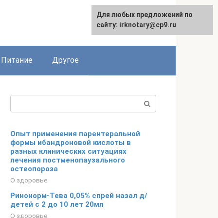
Для любых предложений по
сайту: irknotary@cp9.ru
Питание
Другое
Поиск:
Опыт применения парентеральной
формы ибандроновой кислоты в
разных клинических ситуациях
лечения постменопаузального
остеопороза
О здоровье
Ринонорм-Тева 0,05% спрей назал д/
детей с 2 до 10 лет 20мл
О здоровье