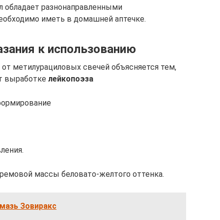
ил обладает разнонаправленными
еобходимо иметь в домашней аптечке.
азания к использованию
от метилурациловых свечей объясняется тем,
т выработке
лейкопоэза
формирование
ления.
кремовой массы беловато-желтого оттенка.
 мазь Зовиракс