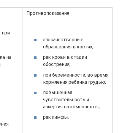
Противопоказания
, при
злокачественные
образования в костях;
рак крови в стадии
ва на
обострения;
;
при беременности, во время
кормления ребенка грудью;
повышенная
чувствительность и
аллергия на компоненты;
рак лимфы.
ния.