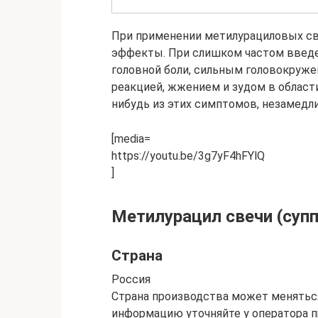
При применении метилурациловых св
эффекты. При слишком частом введе
головной боли, сильным головокруже
реакцией, жжением и зудом в области
нибудь из этих симптомов, незамедл
[media=
https://youtu.be/3g7yF4hFYlQ
]
Метилурацил свечи (супп
Страна
Россия
Страна производства может меняться
информацию уточняйте у оператора п