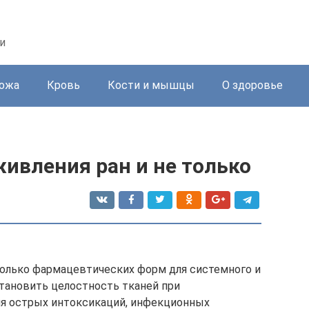
и
ожа
Кровь
Кости и мышцы
О здоровье
ивления ран и не только
олько фармацевтических форм для системного и
тановить целостность тканей при
ия острых интоксикаций, инфекционных