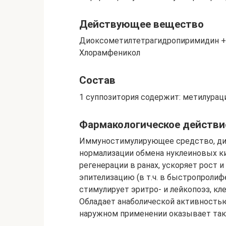
Действующее вещество
Диоксометилтетрагидропиримидин +
Хлорамфеникол
Состав
1 суппозитория содержит: метилурац
Фармакологическое действи
Иммуностимулирующее средство, ди
нормализации обмена нуклеиновых ки
регенерации в ранах, ускоряет рост 
эпителизацию (в т.ч. в быстропроли
стимулирует эритро- и лейкопоэз, к
Обладает анаболической активность
наружном применении оказывает так