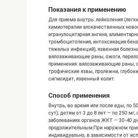
Показания к применению
Для приема внутрь: лейкопения (легки
химиотерапии злокачественных новооб
агранулоцитарная ангина, алиментарн
тромбоцитопения, интоксикация бензо
тяжелых инфекций), язвенная болезн
вялозаживающие раны, ожоги, перело
применения: вялозаживающие раны, о
трофические язвы, пролежни, глубоки
сигмоидит, язвенный колит.
Способ применения
Внутрь, во время или после еды, по 5
сут); детям от 3 до 8 лет — по 250 мг,
заболеваниях органов ЖКТ — 30-40 дн
продолжительным.При наружном при
индивидуально, в зависимости от ис