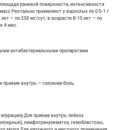
 площади раневой поверхности, интенсивности
масс.Ректально применяют у взрослых по 0.5-1 г
 лет — по 250 мг/сут, в возрасте 8-15 лет — по
о 4 мес.
ными антибактериальными препаратами
и приеме внутрь — головная боль,
лурацилу.Для приема внутрь: лейкоз
лоидные), лимфогранулематоз, гемобластозы,
го мозга.Для наружного и местного применения: