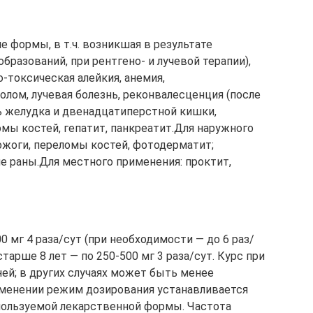
е формы, в т.ч. возникшая в результате
разований, при рентгено- и лучевой терапии),
о-токсическая алейкия, анемия,
лом, лучевая болезнь, реконвалесценция (после
ь желудка и двенадцатиперстной кишки,
мы костей, гепатит, панкреатит.Для наружного
жоги, переломы костей, фотодерматит;
е раны.Для местного применения: проктит,
00 мг 4 раза/сут (при необходимости — до 6 раз/
 старше 8 лет — по 250-500 мг 3 раза/сут. Курс при
ей; в других случаях может быть менее
менении режим дозирования устанавливается
пользуемой лекарственной формы. Частота