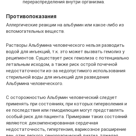
перераспределения внутри организма.
Противопоказания
Аллергические реакции на альбумин или какое-либо из
вспомогательных веществ.
Растворы Альбумина человеческого нельзя разводить
водой для инъекций, т.к. это может вызвать гемолиз у
реципиентов. Существует риск гемолиза с потенциально
летальным исходом, а также риск острой почечной
недостаточности из-за недопустимого использования
стерильной воды для инъекций для разведения
Альбумина человеческого.
С осторожностью Альбумин человеческий следует
применять при состояниях, при которых гиперволемия и
ее последствия или гемодилюция могут представлять
особый риск для пациента. Примерами таких состояний
являются: декомпенсированная сердечная
недостаточность, гипертензия, варикозное расширение
вен, отек легкого, геморрагический диатез, тяжелая