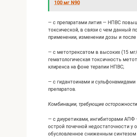
100 мг N90
— с препаратами лития — НПВС повыш
токсической, в связи с чем данный 
применении, изменении дозы и посл
— с метотрексатом в высоких (15 мг
гематологическая токсичность метот
клиренса на фоне терапии НПВС;
— с гидантоинами и сульфонамидами 
препаратов.
Комбинации, требующие осторожност
— с диуретиками, ингибиторами АПФ 
острой почечной недостаточности у 
обусловленное сниженным синтезом 