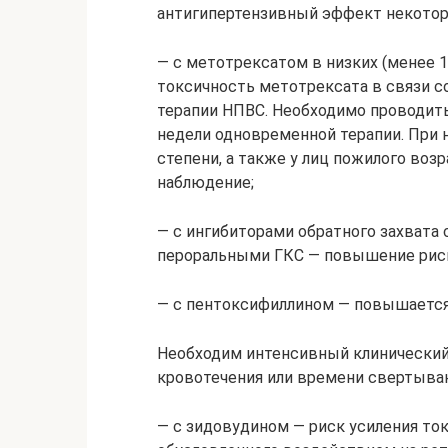
антигипертензивный эффект некотор
— с метотрексатом в низких (менее 
токсичность метотрексата в связи с
терапии НПВС. Необходимо проводит
недели одновременной терапии. При 
степени, а также у лиц пожилого во
наблюдение;
— с ингибиторами обратного захвата 
пероральными ГКС — повышение риск
— с пентоксифиллином — повышается 
Необходим интенсивный клинический
кровотечения или времени свертыван
— с зидовудином — риск усиления то