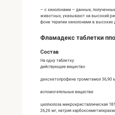
— с хинолонами — данные, полученны
животных, указывают на высокий ри
фоне терапии хинолонами в высоких 
Фламадекс таблетки пп
Состав
На одну таблетку:
действующее вещество:
декскетопрофена трометамол 36,90 мг
вспомогательные вещества:
целлюлоза микрокристаллическая 181
26,26 мг, натрия карбоксиметилкрахма