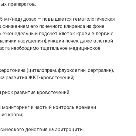
ых препаратов;
15 мг/нед) дозах — повышается гематологическая
о снижением его почечного клиренса на фоне
ь еженедельный подсчет клеток крови в первые
наличии нарушения функции почек даже в легкой
зраста необходимо тщательное медицинское
серотонина (циталопрам, флуоксетин, сертралин),
а развития ЖКТ-кровотечений;
риск развития кровотечений.
 мониторинг и частый контроль времени
ия крови;
ксического действия на эритроциты,