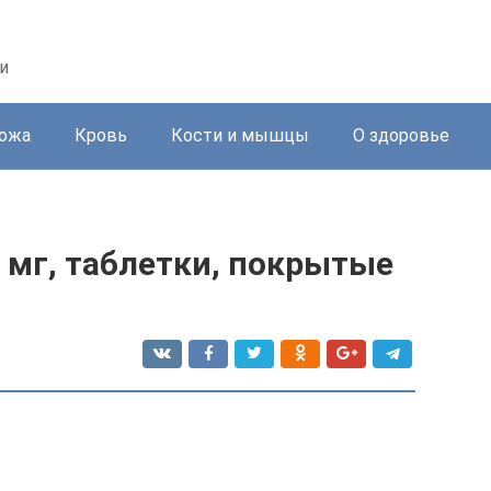
и
ожа
Кровь
Кости и мышцы
О здоровье
5 мг, таблетки, покрытые