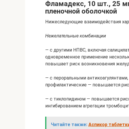
Фламадекс, 10 шт., 25 м
пленочной оболочкой
Нижеследующие взаимодействия хар
Нежелательные комбинации
— с другими НПВС, включая салицилат
одновременное применение нескольк
повышает риск возникновения желуд
— с пероральными антикоагулянтами
профилактические — повышается рис
— с тиклопидином — повышается риск
ингибированием агрегации тромбоцит
Читайте также:
Аспикор таблетк