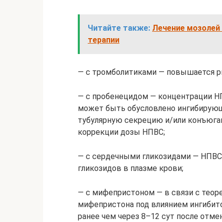
Читайте также:
Лечение мозолей
терапии
— с тромболитиками — повышается ри
— с пробенецидом — концентрации НП
может быть обусловлено ингибирую
тубулярную секрецию и/или конъюгац
коррекции дозы НПВС;
— с сердечными гликозидами — НПВС
гликозидов в плазме крови;
— с мифепристоном — в связи с тео
мифепристона под влиянием ингибито
ранее чем через 8–12 сут после отм