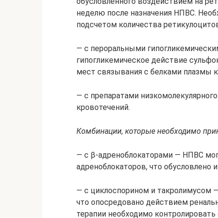
обусловленного воздействием на рет
неделю после назначения НПВС. Необ
подсчетом количества ретикулоцитов 
— с пероральными гипогликемически
гипогликемическое действие сульфо
мест связывания с белками плазмы к
— с препаратами низкомолекулярного
кровотечений.
Комбинации, которые необходимо при
— с β-адреноблокаторами — НПВС мо
адреноблокаторов, что обусловлено 
— с циклоспорином и такролимусом 
что опосредовано действием реналь
терапии необходимо контролировать