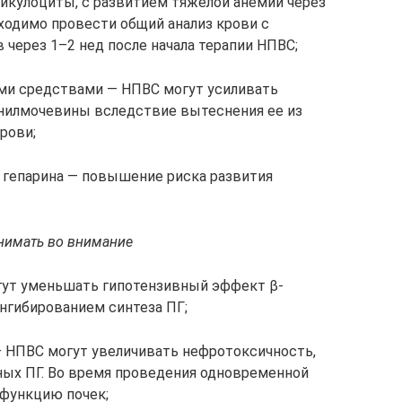
икулоциты, с развитием тяжелой анемии через
ходимо провести общий анализ крови с
через 1–2 нед после начала терапии НПВС;
ми средствами — НПВС могут усиливать
нилмочевины вследствие вытеснения ее из
рови;
 гепарина — повышение риска развития
нимать во внимание
гут уменьшать гипотензивный эффект β-
ингибированием синтеза ПГ;
— НПВС могут увеличивать нефротоксичность,
ных ПГ. Во время проведения одновременной
 функцию почек;