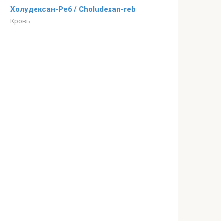
Холудексан-Реб / Choludexan-reb
Кровь