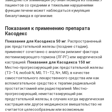
замедляется элиминация (R)-энантиомера из плазмы.У
пациентов со средними и тяжелыми нарушениями
функции печени может наблюдаться кумуляция
бикалутамида в организме.
Показания к применению препарата
Касодекс
Показания для Касодекса 50 мг
. Распространенный
рак предстательной железы (поздние стадии);
применяют сочетанно с аналогом рилизинг-фактора
лютеинизирующего гормона (ЛГ-РГ) или хирургической
кастрацией.
Показания для Касодекса
150 мг
.
Местно-прогрессирующий рак предстательной железы
(Т3–Т4, любой N, M0; T1–T2, N+, M0), в качестве
самостоятельного лекарственного средства или как
вспомогательное средство к терапии радикальной
простатэктомией или радиотерапией. Местно-
прогрессирующий, неметастазирующий рак
предстательной железы, в случаях когда хирургическая
кастрация или другое медицинское вмешательство не
считается целесообразным или возможным.