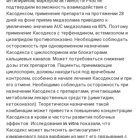
антипирином, маркером активности Р450 не
подтвердили возможность взаимодействия с
Касодексом, применение препарата на протяжении 28
дней на фоне приема мидазолама приводило к
увеличению значения AUC мидазолама на 80%. Поэтому
применение Касодекса с терфенадином, астемизолом и
цизапридом противопоказано. Необходимо соблюдать
осторожность при одновременном назначении
Касодекса с циклоспорином или блокаторами
кальциевых каналов. Может потребоваться снижение
дозы этих препаратов. Пациенты, принимающие
циклоспорин, должны находиться под врачебным
контролем, особенно в начале лечения Касодексом и при
его отмене. Необходимо соблюдать осторожность при
назначении Касодекса с препаратами, угнетающими
метаболизм лекарственных средств (циметидин,
кетоконазол). Теоретически назначение такой
комбинации может привести к повышению концентрации
Касодекса в крови и частоты развития побочных
эффектов. Исследования
in vitro
показали, что
Касодекс может вытеснять антикоагулянт
кумаринового ряда варфарин из мест его связывания с