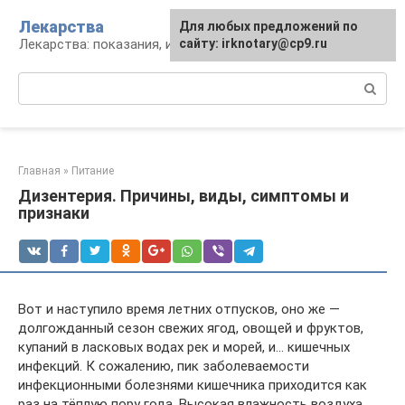
Перейти
Лекарства
Для любых предложений по
к
Лекарства: показания, инструкция, аналоги
сайту: irknotary@cp9.ru
контенту
Поиск:
Главная
»
Питание
Дизентерия. Причины, виды, симптомы и
признаки
Вот и наступило время летних отпусков, оно же —
долгожданный сезон свежих ягод, овощей и фруктов,
купаний в ласковых водах рек и морей, и… кишечных
инфекций. К сожалению, пик заболеваемости
инфекционными болезнями кишечника приходится как
раз на тёплую пору года. Высокая влажность воздуха,