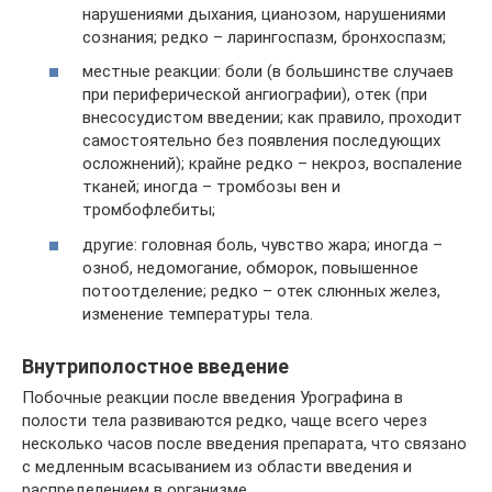
нарушениями дыхания, цианозом, нарушениями
сознания; редко – ларингоспазм, бронхоспазм;
местные реакции: боли (в большинстве случаев
при периферической ангиографии), отек (при
внесосудистом введении; как правило, проходит
самостоятельно без появления последующих
осложнений); крайне редко – некроз, воспаление
тканей; иногда – тромбозы вен и
тромбофлебиты;
другие: головная боль, чувство жара; иногда –
озноб, недомогание, обморок, повышенное
потоотделение; редко – отек слюнных желез,
изменение температуры тела.
Внутриполостное введение
Побочные реакции после введения Урографина в
полости тела развиваются редко, чаще всего через
несколько часов после введения препарата, что связано
с медленным всасыванием из области введения и
распределением в организме.