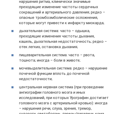
нарушения ритма, клинически значимые
преходящие изменение частоты сердечных
сокращений и артериального давления; редко –
опасные тромбоэмболические осложнения,
которые могут привести к инфаркту миокарда;
дыхательная система: часто – одышка,
преходящие изменения частоты дыхания,
кашель, дыхательная недостаточность; редко –
отек легких, остановка дыхания;
пищеварительная система: часто – рвота,
тошнота; иногда – боли в животе;
мочевыделительная система: редко – нарушение
почечной функции вплоть до почечной
недостаточности;
центральная нервная система (при проведении
ангиографии головного мозга и иных
исследований, при которых Урографин достигает
головного мозга с артериальной кровью): иногда
– нарушения речи, слуха, зрения, тремор,
судороги, светобоязнь, парезы/параличи, кома,