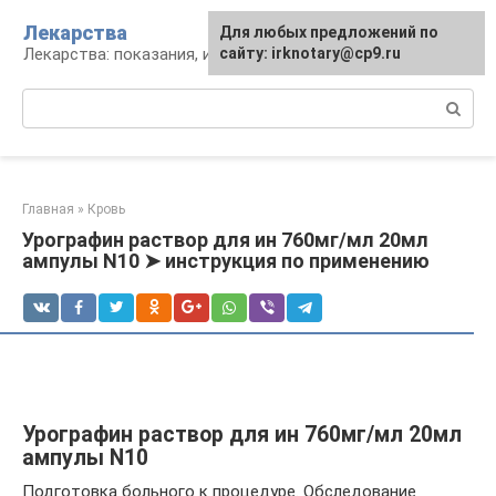
Перейти
Лекарства
Для любых предложений по
к
Лекарства: показания, инструкция, аналоги
сайту: irknotary@cp9.ru
контенту
Поиск:
Главная
»
Кровь
Урографин раствор для ин 760мг/мл 20мл
ампулы N10 ➤ инструкция по применению
Урографин раствор для ин 760мг/мл 20мл
ампулы N10
Подготовка больного к процедуре. Обследование