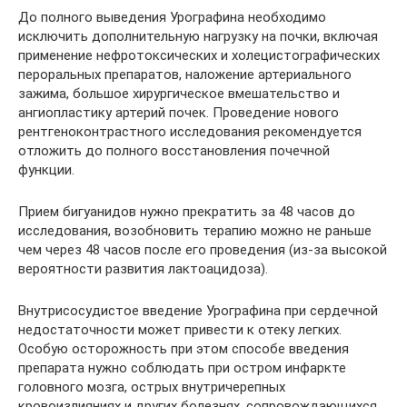
До полного выведения Урографина необходимо
исключить дополнительную нагрузку на почки, включая
применение нефротоксических и холецистографических
пероральных препаратов, наложение артериального
зажима, большое хирургическое вмешательство и
ангиопластику артерий почек. Проведение нового
рентгеноконтрастного исследования рекомендуется
отложить до полного восстановления почечной
функции.
Прием бигуанидов нужно прекратить за 48 часов до
исследования, возобновить терапию можно не раньше
чем через 48 часов после его проведения (из-за высокой
вероятности развития лактоацидоза).
Внутрисосудистое введение Урографина при сердечной
недостаточности может привести к отеку легких.
Особую осторожность при этом способе введения
препарата нужно соблюдать при остром инфаркте
головного мозга, острых внутричерепных
кровоизлияниях и других болезнях, сопровождающихся