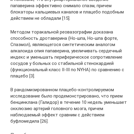
папаверина эффективно снимало спазм, причем
блокаторы кальциевых каналов и плацебо подобным
действием не обладали [15].
Методом торакальной реовазографии доказана
способность дротаверина (Но-шпа, Но-шпа форте,
Спазмол), являющегося синтетическим аналогом
алкалоида опия папаверина, увеличивать сердечный
индекс и уменьшать периферическое сопротивление
сосудов у больных со стабильной стенокардией
(функциональный класс II-III по NYHA) по сравнению с
плацебо [3].
В рандомизированном плацебо-контролируемом
исследование было продемонстрировано, что прием
бенцинклана (Галидор) в течение 10 недель уменьшает
окклюзию артерий головного мозга, причем
наблюдаемый эффект сравним с действием
буфломедила [26].