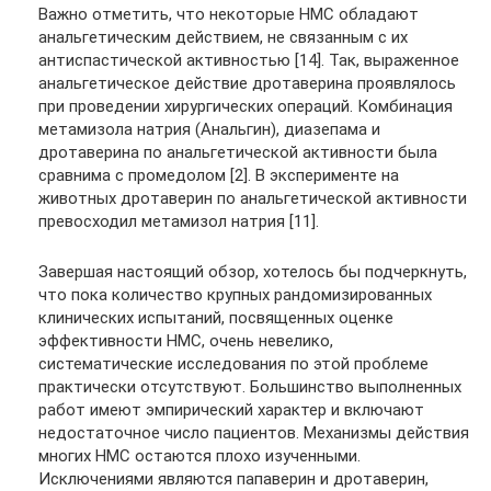
Важно отметить, что некоторые НМС обладают
анальгетическим действием, не связанным с их
антиспастической активностью [14]. Так, выраженное
анальгетическое действие дротаверина проявлялось
при проведении хирургических операций. Комбинация
метамизола натрия (Анальгин), диазепама и
дротаверина по анальгетической активности была
сравнима с промедолом [2]. В эксперименте на
животных дротаверин по анальгетической активности
превосходил метамизол натрия [11].
Завершая настоящий обзор, хотелось бы подчеркнуть,
что пока количество крупных рандомизированных
клинических испытаний, посвященных оценке
эффективности НМС, очень невелико,
систематические исследования по этой проблеме
практически отсутствуют. Большинство выполненных
работ имеют эмпирический характер и включают
недостаточное число пациентов. Механизмы действия
многих НМС остаются плохо изученными.
Исключениями являются папаверин и дротаверин,