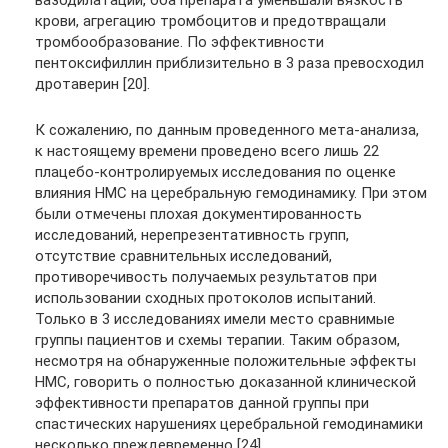
вазодилатации, оба препарата уменьшали вязкость
крови, агрегацию тромбоцитов и предотвращали
тромбообразование. По эффективности
пентоксифиллин приблизительно в 3 раза превосходил
дротаверин [20].
К сожалению, по данным проведенного мета-анализа,
к настоящему времени проведено всего лишь 22
плацебо-контролируемых исследования по оценке
влияния НМС на церебральную гемодинамику. При этом
были отмечены плохая документированность
исследований, нерепрезентативность групп,
отсутствие сравнительных исследований,
противоречивость получаемых результатов при
использовании сходных протоколов испытаний.
Только в 3 исследованиях имели место сравнимые
группы пациентов и схемы терапии. Таким образом,
несмотря на обнаруженные положительные эффекты
НМС, говорить о полностью доказанной клинической
эффективности препаратов данной группы при
спастических нарушениях церебральной гемодинамики
несколько преждевременно [24].