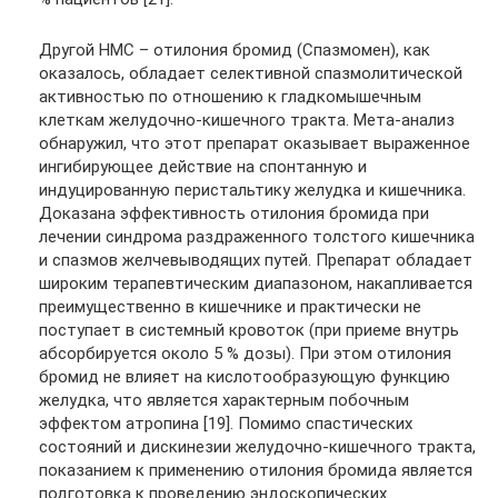
Другой НМС – отилония бромид (Спазмомен), как
оказалось, обладает селективной спазмолитической
активностью по отношению к гладкомышечным
клеткам желудочно-кишечного тракта. Мета-анализ
обнаружил, что этот препарат оказывает выраженное
ингибирующее действие на спонтанную и
индуцированную перистальтику желудка и кишечника.
Доказана эффективность отилония бромида при
лечении синдрома раздраженного толстого кишечника
и спазмов желчевыводящих путей. Препарат обладает
широким терапевтическим диапазоном, накапливается
преимущественно в кишечнике и практически не
поступает в системный кровоток (при приеме внутрь
абсорбируется около 5 % дозы). При этом отилония
бромид не влияет на кислотообразующую функцию
желудка, что является характерным побочным
эффектом атропина [19]. Помимо спастических
состояний и дискинезии желудочно-кишечного тракта,
показанием к применению отилония бромида является
подготовка к проведению эндоскопических