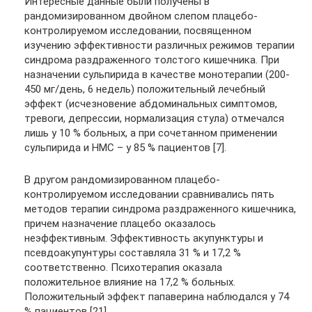
Интересные данные были получены в
рандомизированном двойном слепом плацебо-
контролируемом исследовании, посвященном
изучению эффективности различных режимов терапии
синдрома раздраженного толстого кишечника. При
назначении сульпирида в качестве монотерапии (200-
450 мг/день, 6 недель) положительный лечебный
эффект (исчезновение абдоминальных симптомов,
тревоги, депрессии, нормализация стула) отмечался
лишь у 10 % больных, а при сочетанном применении
сульпирида и НМС – у 85 % пациентов [7].
В другом рандомизированном плацебо-
контролируемом исследовании сравнивались пять
методов терапии синдрома раздраженного кишечника,
причем назначение плацебо оказалось
неэффективным. Эффективность акупунктуры и
псевдоакупунтуры составляла 31 % и 17,2 %
соответственно. Психотерапия оказала
положительное влияние на 17,2 % больных.
Положительный эффект папаверина наблюдался у 74
% пациентов [21].