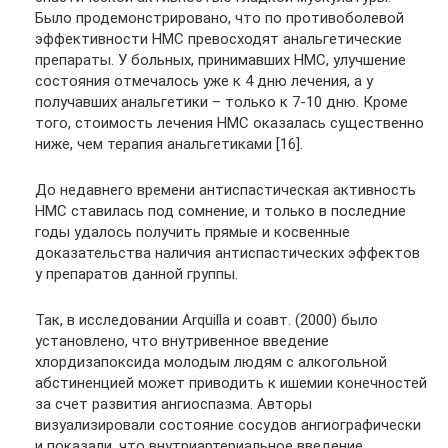
Было продемонстрировано, что по противоболевой
эффективности НМС превосходят анальгетические
препараты. У больных, принимавших НМС, улучшение
состояния отмечалось уже к 4 дню лечения, а у
получавших анальгетики – только к 7-10 дню. Кроме
того, стоимость лечения НМС оказалась существенно
ниже, чем терапия анальгетиками [16].
До недавнего времени антиспастическая активность
НМС ставилась под сомнение, и только в последние
годы удалось получить прямые и косвенные
доказательства наличия антиспастических эффектов
у препаратов данной группы.
Так, в исследовании Arquilla и соавт. (2000) было
установлено, что внутривенное введение
хлордизапоксида молодым людям с алкогольной
абстиненцией может приводить к ишемии конечностей
за счет развития ангиоспазма. Авторы
визуализировали состояние сосудов ангиографически
и показали, что внутриартериальное введение