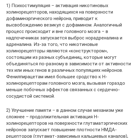
1) Психостимуляция – активация никотиновых
холинорецепторов, находящихся на поверхности
дофаминэргического нейрона, приводит к
высвобождению везикул с дофамином. Аналогичный
процесс происходит и вне головного мозга – в
надпочечниках запускается выброс норадреналина и
адреналина. Из-за того, что никотиновые
холинорецепторы являются «конструктором»,
состоящим из разных субъединиц, которые могут
объединяться по-разному в зависимости от активности
тех или иных генов в различных популяциях нейронов.
Фенилпирацетам имел большее сродство к Н-
холинорецепторам головного мозга, вызывая гораздо
меньше побочных эффектов связанных с сердечно-
сосудистой системой.
2) Улучшение памяти – в данном случае механизм уже
сложнее – продолжительная активация Н-
холинорецепторов на поверхности глутаматэргических
нейронов запускает повышение плотности НМДА-
рецепторов (глутамат-зависимых кальциевых каналов),