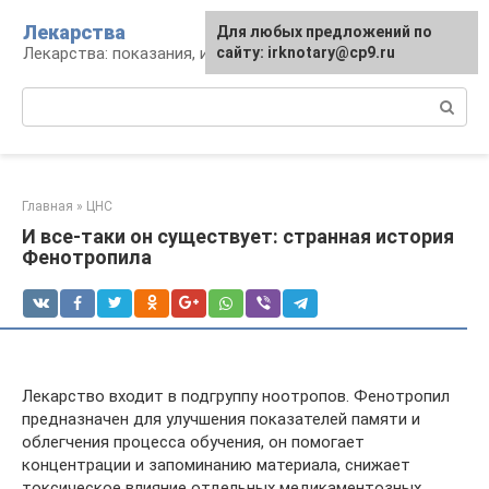
Перейти
Лекарства
Для любых предложений по
к
Лекарства: показания, инструкция, аналоги
сайту: irknotary@cp9.ru
контенту
Поиск:
Главная
»
ЦНС
И все-таки он существует: странная история
Фенотропила
Лекарство входит в подгруппу ноотропов. Фенотропил
предназначен для улучшения показателей памяти и
облегчения процесса обучения, он помогает
концентрации и запоминанию материала, снижает
токсическое влияние отдельных медикаментозных