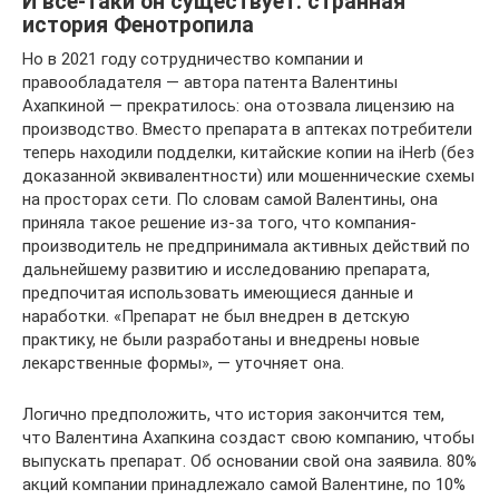
И все-таки он существует: странная
история Фенотропила
Но в 2021 году сотрудничество компании и
правообладателя — автора патента Валентины
Ахапкиной — прекратилось: она отозвала лицензию на
производство. Вместо препарата в аптеках потребители
теперь находили подделки, китайские копии на iHerb (без
доказанной эквивалентности) или мошеннические схемы
на просторах сети. По словам самой Валентины, она
приняла такое решение из-за того, что компания-
производитель не предпринимала активных действий по
дальнейшему развитию и исследованию препарата,
предпочитая использовать имеющиеся данные и
наработки. «Препарат не был внедрен в детскую
практику, не были разработаны и внедрены новые
лекарственные формы», — уточняет она.
Логично предположить, что история закончится тем,
что Валентина Ахапкина создаст свою компанию, чтобы
выпускать препарат. Об основании свой она заявила. 80%
акций компании принадлежало самой Валентине, по 10%