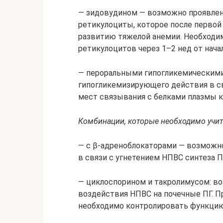
— зидовудином — возможно проявлен
ретикулоциты, которое после перво
развитию тяжелой анемии. Необходим
ретикулоцитов через 1–2 нед от нача
— пероральными гипогликемическим
гипогликемизирующего действия в с
мест связывания с белками плазмы к
Комбинации, которые необходимо учи
— с β-адреноблокаторами — возможн
в связи с угнетением НПВС синтеза П
— циклоспорином и такролимусом: во
воздействия НПВС на почечные ПГ. 
необходимо контролировать функцию