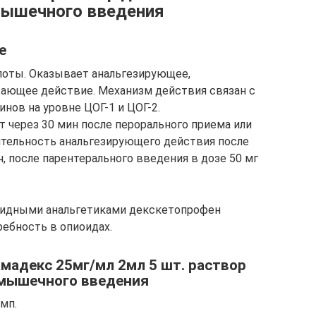
мышечного введения
е
лоты. Оказывает анальгезирующее,
ающее действие. Механизм действия связан с
нов на уровне ЦОГ-1 и ЦОГ-2.
 через 30 мин после перорального приема или
ительность анальгезирующего действия после
ч, после парентерального введения в дозе 50 мг
оидными анальгетиками декскетопрофен
ребность в опиоидах.
мадекс 25мг/мл 2мл 5 шт. раствор
имышечного введения
мп.