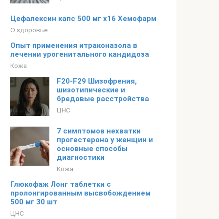
Цефалексин капс 500 мг x16 Хемофарм
О здоровье
Опыт применения итраконазола в
лечении урогенитального кандидоза
Кожа
F20-F29 Шизофрения,
шизотипические и
бредовые расстройства
ЦНС
7 симптомов нехватки
прогестерона у женщин и
основные способы
диагностики
Кожа
Глюкофаж Лонг таблетки с
пролонгированным высвобождением
500 мг 30 шт
ЦНС