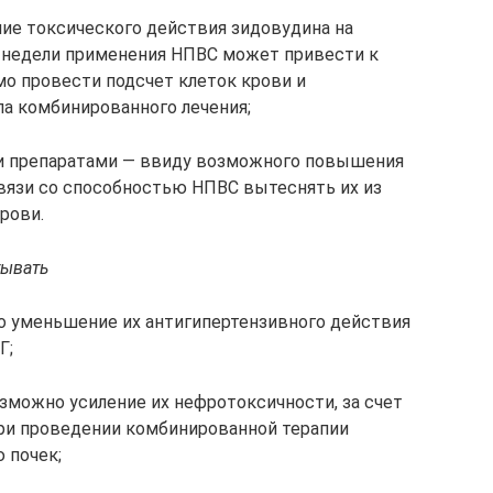
ие токсического действия зидовудина на
й недели применения НПВС может привести к
о провести подсчет клеток крови и
ла комбинированного лечения;
и препаратами — ввиду возможного повышения
вязи со способностью НПВС вытеснять их из
рови.
тывать
о уменьшение их антигипертензивного действия
Г;
зможно усиление их нефротоксичности, за счет
При проведении комбинированной терапии
 почек;