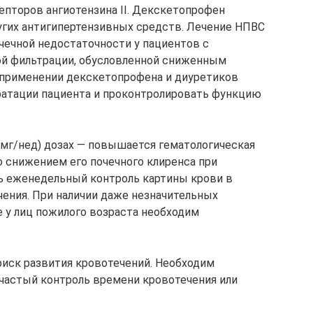
епторов ангиотензина II. Декскетопрофен
угих антигипертензивных средств. Лечение НПВС
чечной недостаточности у пациентов с
ой фильтрации, обусловленной сниженным
 применении декскетопрофена и диуретиков
ратации пациента и проконтролировать функцию
 мг/нед) дозах — повышается гематологическая
о снижением его почечного клиренса при
ь еженедельный контроль картины крови в
ения. При наличии даже незначительных
е у лиц пожилого возраста необходим
иск развития кровотечений. Необходим
частый контроль времени кровотечения или