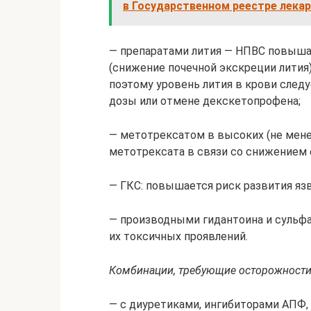
в Государственном реестре лека
— препаратами лития — НПВС повыша
(снижение почечной экскреции лития)
поэтому уровень лития в крови следу
дозы или отмене декскетопрофена;
— метотрексатом в высоких (не мене
метотрексата в связи со снижением 
— ГКС: повышается риск развития яз
— производными гидантоина и сульф
их токсичных проявлений.
Комбинации, требующие осторожност
— с диуретиками, ингибиторами АПФ,