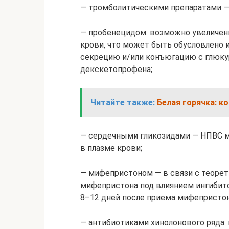
— тромболитическими препаратами —
— пробенецидом: возможно увеличен
крови, что может быть обусловлено
секрецию и/или конъюгацию с глюку
декскетопрофена;
Читайте также:
Белая горячка: к
— сердечными гликозидами — НПВС м
в плазме крови;
— мифепристоном — в связи с теоре
мифепристона под влиянием ингибито
8–12 дней после приема мифепристон
— антибиотиками хинолонового ряда: