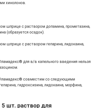
ми хинолонов.
ом шприце с раствором допамина, прометазина,
на (образуется осадок).
м шприце с раствором гепарина, лидокаина,
ламадекс® для в/в капельного введения нельзя
азоцином.
 Фламадекс® совместим со следующими
гепарина, гидроксизина, лидокаина, морфина,
5 шт. раствор для