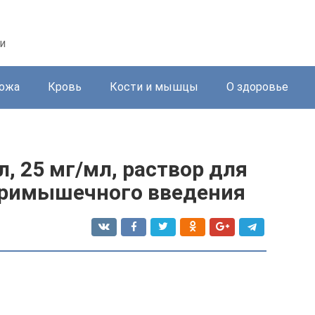
и
ожа
Кровь
Кости и мышцы
О здоровье
л, 25 мг/мл, раствор для
тримышечного введения