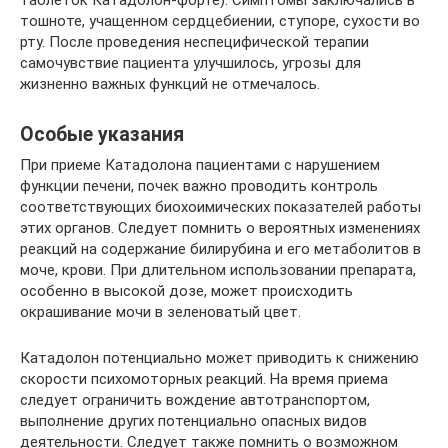
таблеток Катадолон-форте). Симптомы заключались в
тошноте, учащенном сердцебиении, ступоре, сухости во
рту. После проведения неспецифической терапии
самочувствие пациента улучшилось, угрозы для
жизненно важных функций не отмечалось.
Особые указания
При приеме Катадолона пациентами с нарушением
функции печени, почек важно проводить контроль
соответствующих биохоимических показателей работы
этих органов. Следует помнить о вероятных изменениях
реакций на содержание билирубина и его метаболитов в
моче, крови. При длительном использовании препарата,
особенно в высокой дозе, может происходить
окрашивание мочи в зеленоватый цвет.
Катадолон потенциально может приводить к снижению
скорости психомоторных реакций. На время приема
следует ограничить вождение автотранспортом,
выполнение других потенциально опасных видов
деятельности. Следует также помнить о возможном