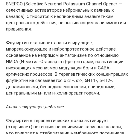
SNEPCO (Selective Neuronal Potassium Channel Opener —
селективных активаторов нейрональных калиевых
каналов). Относится к неопиоидным анальгетикам
центрального действия, не вызывающим зависимости и
привыкания.
Флупиртин оказывает анальгезирующее,
миорелаксирующее и нейропротекторное действие,
основанное на непрямом антагонизме по отношению
NMDA (N-метил-О-аспартат)-рецепторам, на активации
нисходящих механизмов модуляции боли и GABA-
ергических процессов. В терапевтических концентрациях
флупиртин не связывается с α1-, α2-, 5НТ1-, 5НТ2-,
допаминовыми, бензодиазепиновыми, опиоидными,
центральными м- или н-холинорецепторами.
Анальгезирующее действие
Флупиртин в терапевтических дозах активирует
(открывает) потенциалнезависимые калиевые каналы,
что приводит к стабилизации мембранного потенциала