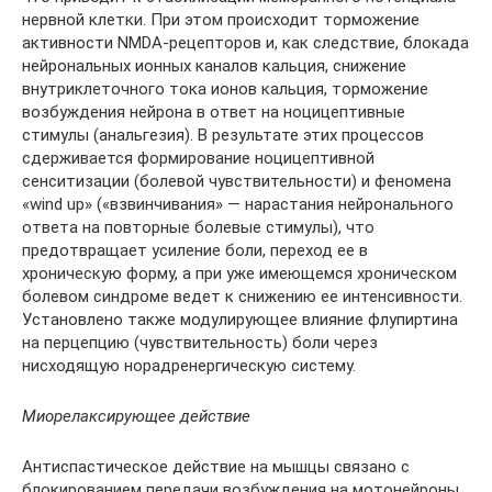
нервной клетки. При этом происходит торможение
активности NMDA-рецепторов и, как следствие, блокада
нейрональных ионных каналов кальция, снижение
внутриклеточного тока ионов кальция, торможение
возбуждения нейрона в ответ на ноцицептивные
стимулы (анальгезия). В результате этих процессов
сдерживается формирование ноцицептивной
сенситизации (болевой чувствительности) и феномена
«wind up» («взвинчивания» — нарастания нейронального
ответа на повторные болевые стимулы), что
предотвращает усиление боли, переход ее в
хроническую форму, а при уже имеющемся хроническом
болевом синдроме ведет к снижению ее интенсивности.
Установлено также модулирующее влияние флупиртина
на перцепцию (чувствительность) боли через
нисходящую норадренергическую систему.
Миорелаксирующее действие
Антиспастическое действие на мышцы связано с
блокированием передачи возбуждения на мотонейроны