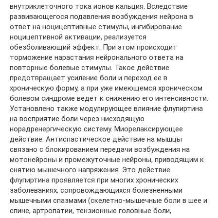
внутриклеточного тока ионов кальция. Вследствие
развивающегося подавления возбуждения нейрона в
ответ на ноцицептивные стимулы, ингибирование
ноцицептивной активации, реализуется
обезболивающий эффект. При этом происходит
торможение нарастания нейронального ответа на
повторные болевые стимулы. Такое действие
предотвращает усиление боли и переход ее в
хроническую форму, а при уже имеющемся хроническом
болевом синдроме ведет к снижению его интенсивности.
Установлено также модулирующее влияние флупиртина
на восприятие боли через нисходящую
норадренергическую систему. Миорелаксирующее
действие. Антиспастическое действие на мышцы
связано с блокированием передачи возбуждения на
мотонейроны и промежуточные нейроны, приводящим к
снятию мышечного напряжения. Это действие
флупиртина проявляется при многих хронических
заболеваниях, сопровождающихся болезненными
мышечными спазмами (скелетно-мышечные боли в шее и
спине, артропатии, тензионные головные боли,