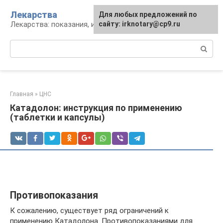
Перейти
Лекарства
Для любых предложений по
к
Лекарства: показания, инструкция, аналоги
сайту: irknotary@cp9.ru
контенту
Поиск:
Главная
»
ЦНС
Катадолон: инструкция по применению
(таблетки и капсулы)
Противопоказания
К сожалению, существует ряд ограничений к
применению Катадолона. Противопоказаниями для