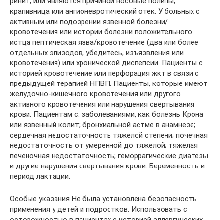
ринит, или являются причиной носовые полипы,
крапивница или ангионевротический отек. У больных с
активным или подозрении язвенной болезни/
кровотечения или истории болезни положительного
истца пептическая язва/кровотечение (два или более
отдельных эпизодов, убедитесь, изъязвления или
кровотечения) или хронической диспепсии. Пациенты с
историей кровотечение или перфорация жкт в связи с
предыдущей терапией НПВП. Пациенты, которые имеют
желудочно-кишечного кровотечения или другого
активного кровотечения или нарушения свертывания
крови. Пациентам с: заболеваниями, как болезнь Крона
или язвенный колит; бронхиальной астме в анамнезе;
сердечная недостаточность тяжелой степени; почечная
недостаточность от умеренной до тяжелой; тяжелая
печеночная недостаточность; геморрагические диатезы
и другие нарушения свертывания крови. Беременность и
период лактации.
Особые указания Не была установлена безопасность
применения у детей и подростков. Использовать с
осторожностью в пациентах с историей аллергических