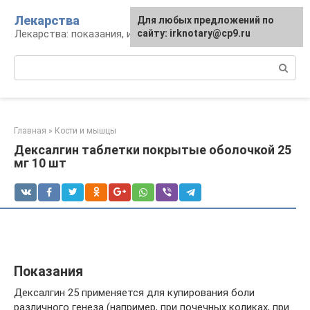
Перейти
Лекарства
Для любых предложений по
к
Лекарства: показания, инструкция, аналоги
сайту: irknotary@cp9.ru
контенту
Поиск:
Главная
»
Кости и мышцы
Дексалгин таблетки покрытые оболочкой 25
мг 10 шт
Показания
Дексалгин 25 применяется для купирования боли
различного генеза (например, при почечных коликах, при