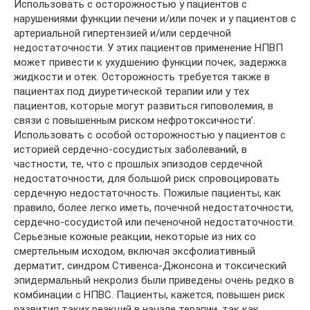
Использовать с осторожностью у пациентов с
нарушениями функции печени и/или почек и у пациентов с
артериальной гипертензией и/или сердечной
недостаточности. У этих пациентов применение НПВП
может привести к ухудшению функции почек, задержка
жидкости и отек. Осторожность требуется также в
пациентах под диуретической терапии или у тех
пациентов, которые могут развиться гиповолемия, в
связи с повышенным риском нефротоксичности’.
Использовать с особой осторожностью у пациентов с
историей сердечно-сосудистых заболеваний, в
частности, те, что с прошлых эпизодов сердечной
недостаточности, для большой риск спровоцировать
сердечную недостаточность. Пожилые пациенты, как
правило, более легко иметь, почечной недостаточности,
сердечно-сосудистой или печеночной недостаточности.
Серьезные кожные реакции, некоторые из них со
смертельным исходом, включая эксфолиативный
дерматит, синдром Стивенса-Джонсона и токсический
эпидермальный некролиз были приведены очень редко в
комбинации с НПВС. Пациенты, кажется, повышен риск
развития таких реакций в начале терапии, так как