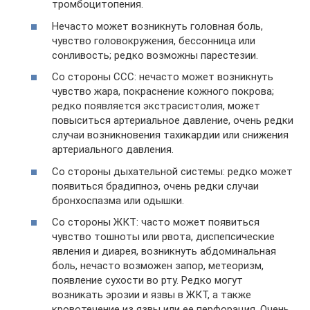
тромбоцитопения.
Нечасто может возникнуть головная боль,
чувство головокружения, бессонница или
сонливость; редко возможны парестезии.
Со стороны ССС: нечасто может возникнуть
чувство жара, покраснение кожного покрова;
редко появляется экстрасистолия, может
повыситься артериальное давление, очень редки
случаи возникновения тахикардии или снижения
артериального давления.
Со стороны дыхательной системы: редко может
появиться брадипноэ, очень редки случаи
бронхоспазма или одышки.
Со стороны ЖКТ: часто может появиться
чувство тошноты или рвота, диспепсические
явления и диарея, возникнуть абдоминальная
боль, нечасто возможен запор, метеоризм,
появление сухости во рту. Редко могут
возникать эрозии и язвы в ЖКТ, а также
кровотечение из язвы или ее перфорация. Очень