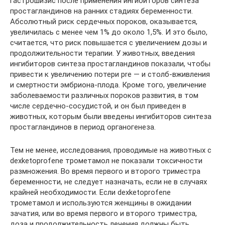
гастрошизис после применения ингибиторов синтеза
простагландинов на ранних стадиях беременности.
Абсолютный риск сердечных пороков, оказывается,
увеличилась с менее чем 1% до около 1,5%. И это было,
считается, что риск повышается с увеличением дозы и
продолжительности терапии. У животных, введения
ингибиторов синтеза простагландинов показали, чтобы
привести к увеличению потери pre — и столб-вживления
и смертности эмбриона-плода. Кроме того, увеличение
заболеваемости различных пороков развития, в том
числе сердечно-сосудистой, и он был приведен в
животных, которым были введены ингибиторов синтеза
простагландинов в период органогенеза.
Тем не менее, исследования, проводимые на животных с
dexketoprofene трометамол не показали токсичности
размножения. Во время первого и второго триместра
беременности, не следует назначать, если не в случаях
крайней необходимости. Если dexketoprofene
трометамол и используются женщины в ожидании
зачатия, или во время первого и второго триместра,
доза и продолжительность лечения должны быть