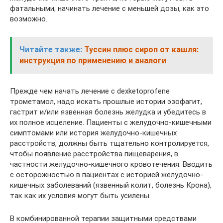
фатальными; начинать лечение с меньшей дозы, как это
возможно.
Читайте также:
Туссин плюс сироп от кашля:
инструкция по применению и аналоги
Прежде чем начать лечение с dexketoprofene
трометамол, надо искать прошлые истории эзофагит,
гастрит и/или язвенная болезнь желудка и убедитесь в
их полное исцеление. Пациенты с желудочно-кишечными
симптомами или история желудочно-кишечных
расстройств, должны быть тщательно контролируется,
чтобы появление расстройства пищеварения, в
частности желудочно-кишечного кровотечения. Вводить
с осторожностью в пациентах с историей желудочно-
кишечных заболеваний (язвенный колит, болезнь Крона),
так как их условия могут быть усилены.
В комбинированной терапии защитными средствами