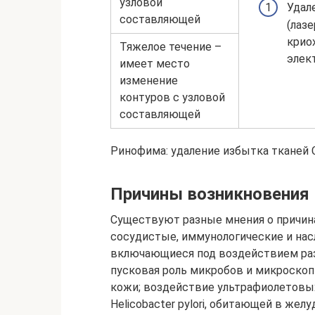
узловой
Удал
составляющей
(лазе
криох
Тяжелое течение –
элект
имеет место
изменение
контуров с узловой
составляющей
Ринофима: удаление избытка тканей 
Причины возникновения
Существуют разные мнения о причин
сосудистые, иммунологические и на
включающиеся под воздействием ра
пусковая роль микробов и микроскоп
кожи; воздействие ультрафиолетовых
Helicobacter pylori, обитающей в ж