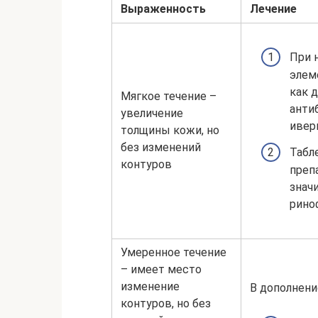
Выраженность
Лечение
При 
элем
как 
Мягкое течение –
анти
увеличение
ивер
толщины кожи, но
без изменений
Табл
контуров
преп
знач
рино
Умеренное течение
– имеет место
изменение
В дополнени
контуров, но без