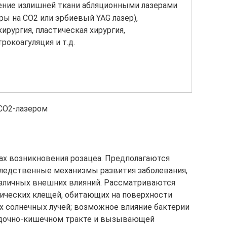
ение излишней ткани абляционными лазерами
ры на CO2 или эрбиевый YAG лазер),
ирургия, пластическая хирургия,
рокоагуляция и т.д.
СО2-лазером
ах возникновения розацеа. Предполагаются
следственные механизмы развития заболевания,
зличных внешних влияний. Рассматриваются
ических клещей, обитающих на поверхности
 солнечных лучей; возможное влияние бактерии
елудочно-кишечном тракте и вызывающей