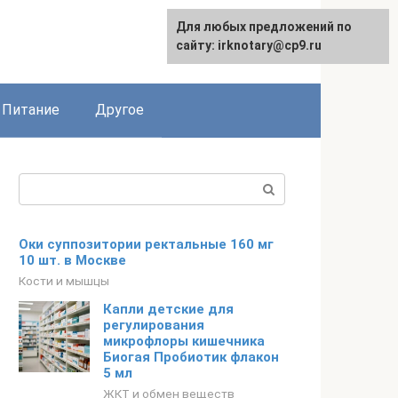
Для любых предложений по
сайту: irknotary@cp9.ru
Питание
Другое
Поиск:
Оки суппозитории ректальные 160 мг
10 шт. в Москве
Кости и мышцы
Капли детские для
регулирования
микрофлоры кишечника
Биогая Пробиотик флакон
5 мл
ЖКТ и обмен веществ