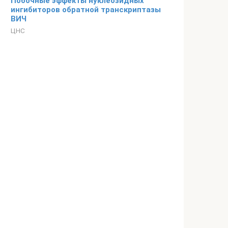
Побочные эффекты нуклеозидных
ингибиторов обратной транскриптазы
ВИЧ
ЦНС