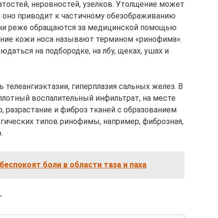
атостей, неровностей, узелков. Утолщение может
а оно приводит к частичному обезображиванию
. они реже обращаются за медицинской помощью
щение кожи носа называют термином «ринофима».
аться на подбородке, на лбу, щеках, ушах и
 телеангиэктазии, гиперплазия сальных желез. В
плотный воспалительный инфильтрат, на месте
, разрастание и фиброз тканей с образованием
огических типов ринофимы, например, фиброзная,
.
 беспокоят боли в области таза и паха
–