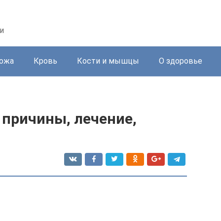
и
ожа
Кровь
Кости и мышцы
О здоровье
 причины, лечение,