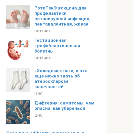
РотаТек® вакцина для
профилактики
ротавирусной инфекции,
пентавалентная, живая
Питание
Гестационная
трофобластическая
болезнь
Питание
«Холодные» ноги, и что
еще нужно знать об
атеросклерозе
конечностей
ЦНС
Дифтерия: симптомы, чем
опасна, как уберечься
ЦНС