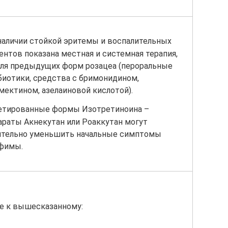
наличии стойкой эритемы и воспалительных
ентов показана местная и системная терапия,
для предыдущих форм розацеа (пероральные
биотики, средства с бримонидином,
мектином, азелаиновой кислотой).
етированные формы Изотретиноина –
араты Акнекутан или Роаккутан могут
ительно уменьшить начальные симптомы
фимы.
е к вышесказанному: