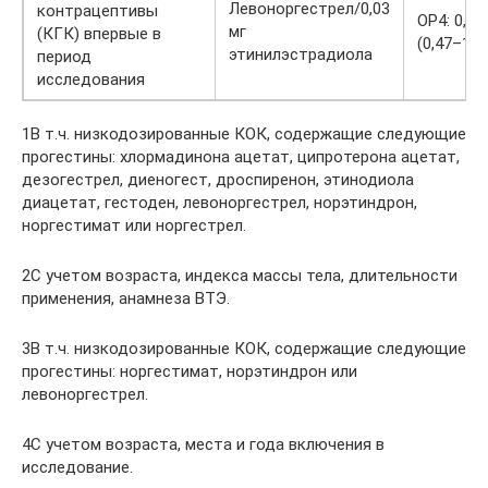
Левоноргестрел/0,03
контрацептивы
ОР4: 0,96
мг
(КГК) впервые в
(0,47–1,9
этинилэстрадиола
период
исследования
1В т.ч. низкодозированные КОК, содержащие следующие
прогестины: хлормадинона ацетат, ципротерона ацетат,
дезогестрел, диеногест, дроспиренон, этинодиола
диацетат, гестоден, левоноргестрел, норэтиндрон,
норгестимат или норгестрел.
2С учетом возраста, индекса массы тела, длительности
применения, анамнеза ВТЭ.
3В т.ч. низкодозированные КОК, содержащие следующие
прогестины: норгестимат, норэтиндрон или
левоноргестрел.
4С учетом возраста, места и года включения в
исследование.