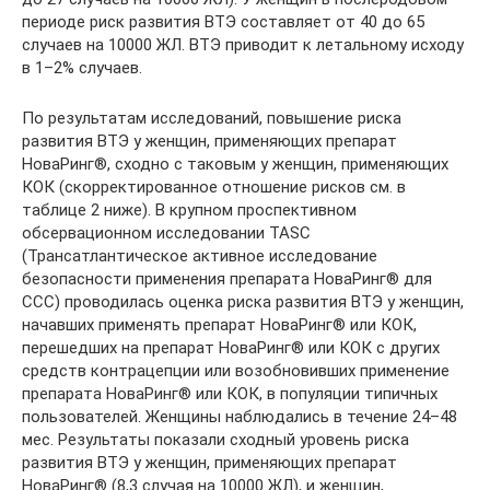
периоде риск развития ВТЭ составляет от 40 до 65
случаев на 10000 ЖЛ. ВТЭ приводит к летальному исходу
в 1–2% случаев.
По результатам исследований, повышение риска
развития ВТЭ у женщин, применяющих препарат
НоваРинг®, сходно с таковым у женщин, применяющих
КОК (скорректированное отношение рисков см. в
таблице 2 ниже). В крупном проспективном
обсервационном исследовании TASC
(Трансатлантическое активное исследование
безопасности применения препарата НоваРинг® для
ССС) проводилась оценка риска развития ВТЭ у женщин,
начавших применять препарат НоваРинг® или КОК,
перешедших на препарат НоваРинг® или КОК с других
средств контрацепции или возобновивших применение
препарата НоваРинг® или КОК, в популяции типичных
пользователей. Женщины наблюдались в течение 24–48
мес. Результаты показали сходный уровень риска
развития ВТЭ у женщин, применяющих препарат
НоваРинг® (8,3 случая на 10000 ЖЛ), и женщин,