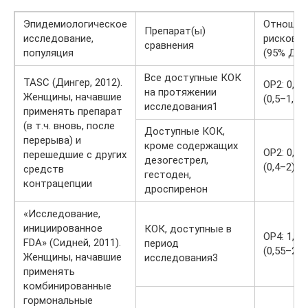
Эпидемиологическое
Отношен
Препарат(ы)
исследование,
рисков (
сравнения
популяция
(95% ДИ)
Все доступные КОК
TASC (Дингер, 2012).
ОР2: 0,8
на протяжении
Женщины, начавшие
(0,5–1,5)
исследования1
применять препарат
(в т.ч. вновь, после
Доступные КОК,
перерыва) и
кроме содержащих
ОР2: 0,9
перешедшие с других
дезогестрел,
(0,4–2)
средств
гестоден,
контрацепции
дроспиренон
«Исследование,
инициированное
КОК, доступные в
ОР4: 1,09
FDA» (Сидней, 2011).
период
(0,55–2,1
Женщины, начавшие
исследования3
применять
комбинированные
гормональные