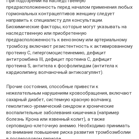
При подозрении на наследственную
предрасположенность перед началом применения любых
гормональных контрацептивов женщину следует
направить к специалисту для консультации.
Биохимические факторы, которые могут указывать на
наследственную или приобретенную
предрасположенность к венозному или артериальному
тромбозу, включают резистентность к активированному
протеину С, гипергомоцистеинемию, дефицит
антитромбина III, дефицит протеина С, дефицит
протеина S, антитела к фосфолипидам (антитела к
кардиолипину, волчаночный антикоагулянт).
Прочие состояния, способные привести к
нежелательным нарушениям кровообращения, включают
сахарный диабет, системную красную волчанку,
гемолитико-уремический синдром и хронические
воспалительные заболевания кишечника (например
болезнь Крона или язвенный колит), а также
серповидно-клеточную анемию. Необходимо принимать
во внимание повышение риска развития тромбоэмболии
в послеродовом периоде.