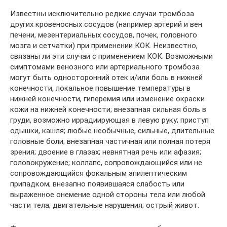
Известны исключительно редкие случаи тромбоза
других кровеносных сосудов (например артерий и вен
печени, мезентериальных сосудов, почек, головного
мозга и сетчатки) при применении КОК. Неизвестно,
связаны ли эти случаи с применением КОК. Возможными
симптомами венозного или артериального тромбоза
могут быть односторонний отек и/или боль в нижней
конечности, локальное повышение температуры в
нижней конечности, гиперемия или изменение окраски
кожи на нижней конечности; внезапная сильная боль в
груди, возможно иррадиирующая в левую руку; приступ
одышки, кашля; любые необычные, сильные, длительные
головные боли; внезапная частичная или полная потеря
зрения; двоение в глазах; невнятная речь или афазия;
головокружение; коллапс, сопровождающийся или не
сопровождающийся фокальным эпилептическим
припадком; внезапно появившаяся слабость или
выраженное онемение одной стороны тела или любой
части тела; двигательные нарушения; острый живот.