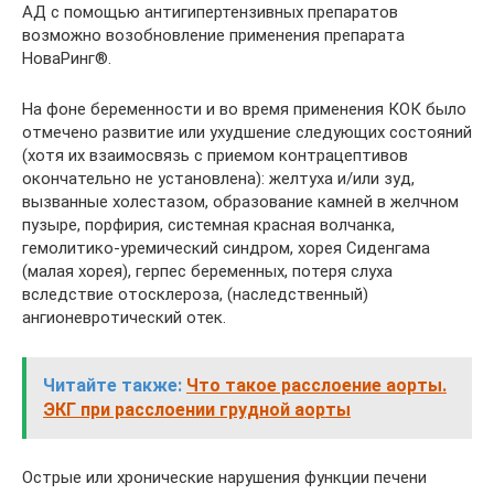
АД с помощью антигипертензивных препаратов
возможно возобновление применения препарата
НоваРинг®.
На фоне беременности и во время применения КОК было
отмечено развитие или ухудшение следующих состояний
(хотя их взаимосвязь с приемом контрацептивов
окончательно не установлена): желтуха и/или зуд,
вызванные холестазом, образование камней в желчном
пузыре, порфирия, системная красная волчанка,
гемолитико-уремический синдром, хорея Сиденгама
(малая хорея), герпес беременных, потеря слуха
вследствие отосклероза, (наследственный)
ангионевротический отек.
Читайте также:
Что такое расслоение аорты.
ЭКГ при расслоении грудной аорты
Острые или хронические нарушения функции печени