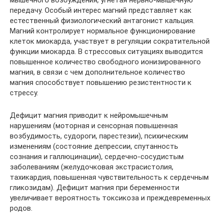
мышечного возбуждения, угнетая нервно-мышечную
передачу. Особый интерес магний представляет как
естественный физиологический антагонист кальция.
Магний контролирует нормальное функционирование
клеток миокарда, участвует в регуляции сократительной
функции миокарда. В стрессовых ситуациях выводится
повышенное количество свободного ионизированного
магния, в связи с чем дополнительное количество
магния способствует повышению резистентности к
стрессу.
Дефицит магния приводит к нейромышечным
нарушениям (моторная и сенсорная повышенная
возбудимость, судороги, парестезии), психическим
изменениям (состояние депрессии, спутанность
сознания и галлюцинации), сердечно-сосудистым
заболеваниям (желудочковая экстрасистолия,
тахикардия, повышенная чувствительность к сердечным
гликозидам). Дефицит магния при беременности
увеличивает вероятность токсикоза и преждевременных
родов.