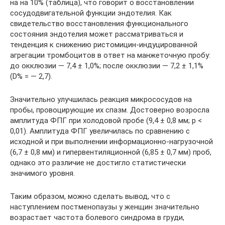
на на 10% (таблица), что говорит о восстановлении
сосудодвигательной функции эндотелия. Как
свидетельство восстановления функционального
состояния эндотелия может рассматриваться и
тенденция к снижению ристомицин-индуцированной
агрегации тромбоцитов в ответ на манжеточную пробу:
до окклюзии — 7,4 ± 1,0%; после окклюзии — 7,2 ± 1,1%
(D% = — 2,7).
Значительно улучшилась реакция микрососудов на
пробы, провоцирующие их спазм. Достоверно возросла
амплитуда ФПГ при холодовой пробе (9,4 ± 0,8 мм; p <
0,01). Амплитуда ФПГ увеличилась по сравнению с
исходной и при выполнении информационно-нагрузочной
(6,7 ± 0,8 мм) и гипервентиляционной (6,85 ± 0,7 мм) проб,
однако это различие не достигло статистически
значимого уровня.
Таким образом, можно сделать вывод, что с
наступлением постменопаузы у женщин значительно
возрастает частота болевого синдрома в груди,