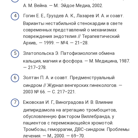
А. М. Вейна. — М.: Эйдое Медиа, 2002.
Гогин Е. Е., Груздев А. К., Лазарев И. А. и соавт.
Варианты нестабильной стенокардии в свете
современных представлений о механизмах
повреждения эндотелия // Терапевтический
Архив,. — 1999. — №4. — 21–28.
Златопольска Э. Патофизиология обмена
кальция, магния и фосфора. — М. Медицина, 1987.
— 217–278.
Золтан П. А. и соавт. Предменструальный
синдром // Журнал венгерских гинекологов. —
2003 № 66. — С. 217–221.
Ежовская И. Г., Виноградова И. В. Влияние
дипиридамола на агрегацию тромбоцитов,
обусловленную фактором Виллебранда, у
пациентов с перемежающейся хромотой.
Тромбозы, геморрагии, ДВС-синдром. Проблемы
лечения. — М., 2000. — 69–70.