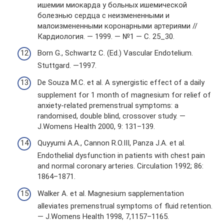
ишемии миокарда у больных ишемической
болезнью сердца с неизмененными и
малоизмененными коронарными артериями //
Кардиология. — 1999. — №1 — С. 25_30.
Born G., Schwartz C. (Ed.) Vascular Endotelium.
Stuttgard. —1997.
De Souza M.C. et al. A synergistic effect of a daily
supplement for 1 month of magnesium for relief of
anxiety-related premenstrual symptoms: a
randomised, double blind, crossover study. —
J.Womens Health 2000, 9: 131–139.
Quyyumi A.A., Cannon R.O.III, Panza J.A. et al.
Endothelial dysfunction in patients with chest pain
and normal coronary arteries. Circulation 1992; 86:
1864–1871.
Walker A. et al. Magnesium sapplementation
alleviates premenstrual symptoms of fluid retention.
— J.Womens Health 1998, 7,1157–1165.