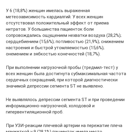
У 6 (18,8%) женщин имелась выраженная
метеозависимость кардиалгий. У всех женщин
отсутствовал положительный эффект от приема
нитратов. У большинства пациенток боли
сопровождались ощущением нехватки воздуха (28,2%);
сердцебиением (15,6%); потливостью (21,9%); снижением
настроения и быстрой утомляемостью (15,6%);
онемением и зябкостью конечностей (18,7%).
При выполнении нагрузочной пробы (тредмил-тест) у
всех женщин была достигнута субмаксимальная частота
сердечных сокращений, при которой диагностически
значимой депрессии сегмента ST не выявлено.
Не выявлялось депрессии сегмента ST и при проведении
информационно-нагрузочной, холодовой и
гипервентиляционной проб.
При УЗИ-реакции плечевой артерии на пережатие плеча
манжеткой у 9 (28,1%) пациенток имела место