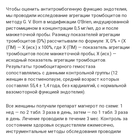
Чтобы оценить антитромбогенную функцию эндотелия,
мы проводили исследование агрегации тромбоцитов по
методу G. V. Born в модификации O’Brien, индуцированной
ристомицином в концентрации 0,5 мг/мл, до и после
манжеточной пробы. Разницу показателей агрегации
тромбоцитов (D%) рассчитывали по формуле: Х, D% = (Х
(ПМ) — Х (исх.) х 100%, где Х (ПМ) — показатель агрегации
тромбоцитов после манжеточной пробы; Х (исх.) —
исходный показатель агрегации тромбоцитов.
Результаты тромбоцитарного гемостаза
сопоставлялись с данными контрольной группы (12
женщин в постменопаузе, средний возраст которых
составлял 55,4 ± 1,4 года, без кардиалгий, с нормальной
вазомоторной функцией эндотелия).
Все женщины получали препарат магнерот по схеме: 1
нед — по 2 табл. 3 раза в день, затем — по 1 табл. 3 раза
в день. Лечение проводили в течение 3 мес. Контроль за
состоянием здоровья осуществляли ежемесячно,
инструментальные методы обследования проводили