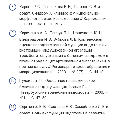
Карпов Р. С., Павлюкова Е. Н., Таранов С. В. и
соавт. Синдром Х: клинико-функционально-
морфологическое исследование // Кардиология.
— 1999. — № 8. — С.19–26.
Кириченко А. А., Панчук Л. Н., Новичкова Ю. Н.,
Виноградова И. В., Зубкова Л. В. Комплексная
оценка вазодвигательной функции эндотелия и
ристомицин-индуцированной агрегации
тромбоцитов у женщин с болевым синдромом в
груди, страдающих артериальной гипертензией, в
постменопаузу // Регионарное кровообращение и
микроциркуляция. — 2003. — № 3(7). — С. 44-49.
Рудакова Т.П. Особенности ишемической
болезни сердца у женщин. Новые С.-
Петербургские врачебные ведомости. — 2000. —
№1. — С. 47–50.
Сергиенко В. Б., Саютина Е. В., Самойленко Л. Е. и
соавт. Роль дисфункции эндотелия в развитии