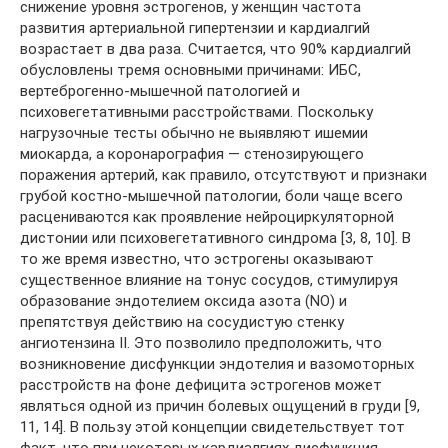
снижение уровня эстрогенов, у женщин частота
развития артериальной гипертензии и кардиалгий
возрастает в два раза. Считается, что 90% кардиалгий
обусловлены тремя основными причинами: ИБС,
вертеброгенно-мышечной патологией и
психовегетативными расстройствами. Поскольку
нагрузочные тесты обычно не выявляют ишемии
миокарда, а коронарография — стенозирующего
поражения артерий, как правило, отсутствуют и признаки
грубой костно-мышечной патологии, боли чаще всего
расцениваются как проявление нейроциркуляторной
дистонии или психовегетативного синдрома [3, 8, 10]. В
то же время известно, что эстрогены оказывают
существенное влияние на тонус сосудов, стимулируя
образование эндотелием оксида азота (NO) и
препятствуя действию на сосудистую стенку
ангиотензина II. Это позволило предположить, что
возникновение дисфункции эндотелия и вазомоторных
расстройств на фоне дефицита эстрогенов может
являться одной из причин болевых ощущений в груди [9,
11, 14]. В пользу этой концепции свидетельствует тот