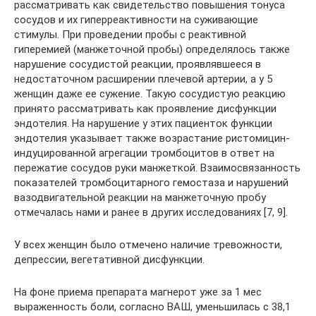
рассматривать как свидетельство повышения тонуса
сосудов и их гиперреактивности на суживающие
стимулы. При проведении пробы с реактивной
гиперемией (манжеточной пробы) определялось также
нарушение сосудистой реакции, проявлявшееся в
недостаточном расширении плечевой артерии, а у 5
женщин даже ее сужение. Такую сосудистую реакцию
принято рассматривать как проявление дисфункции
эндотелия. На нарушение у этих пациенток функции
эндотелия указывает также возрастание ристомицин-
индуцированной агрегации тромбоцитов в ответ на
пережатие сосудов руки манжеткой. Взаимосвязанность
показателей тромбоцитарного гемостаза и нарушений
вазодвигательной реакции на манжеточную пробу
отмечалась нами и ранее в других исследованиях [7, 9].
У всех женщин было отмечено наличие тревожности,
депрессии, вегетативной дисфункции.
На фоне приема препарата магнерот уже за 1 мес
выраженность боли, согласно ВАШ, уменьшилась с 38,1