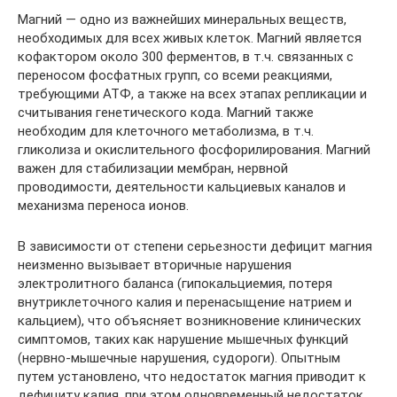
Магний — одно из важнейших минеральных веществ,
необходимых для всех живых клеток. Магний является
кофактором около 300 ферментов, в т.ч. связанных с
переносом фосфатных групп, со всеми реакциями,
требующими АТФ, а также на всех этапах репликации и
считывания генетического кода. Магний также
необходим для клеточного метаболизма, в т.ч.
гликолиза и окислительного фосфорилирования. Магний
важен для стабилизации мембран, нервной
проводимости, деятельности кальциевых каналов и
механизма переноса ионов.
В зависимости от степени серьезности дефицит магния
неизменно вызывает вторичные нарушения
электролитного баланса (гипокальциемия, потеря
внутриклеточного калия и перенасыщение натрием и
кальцием), что объясняет возникновение клинических
симптомов, таких как нарушение мышечных функций
(нервно-мышечные нарушения, судороги). Опытным
путем установлено, что недостаток магния приводит к
дефициту калия, при этом одновременный недостаток