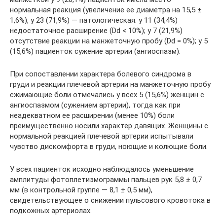
нормальная реакция (увеличение ее диаметра на 15,5 ±
1,6%), у 23 (71,9%) — патологическая: у 11 (34,4%)
недостаточное расширение (Dd < 10%); у 7 (21,9%)
отсутствие реакции на манжеточную пробу (Dd = 0%); у 5
(15,6%) пациенток сужение артерии (ангиоспазм).
При сопоставлении характера болевого синдрома в
груди и реакции плечевой артерии на манжеточную пробу
сжимающие боли отмечались у всех 5 (15,6%) женщин с
ангиоспазмом (сужением артерии), тогда как при
неадекватном ее расширении (менее 10%) боли
преимущественно носили характер давящих. Женщины с
нормальной реакцией плечевой артерии испытывали
чувство дискомфорта в груди, ноющие и колющие боли.
У всех пациенток исходно наблюдалось уменьшение
амплитуды фотоплетизмограммы пальцев рук 5,8 ± 0,7
мм (в контрольной группе — 8,1 ± 0,5 мм),
свидетельствующее о снижении пульсового кровотока в
подкожных артериолах.