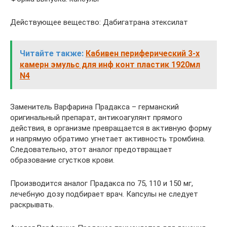
Действующее вещество: Дабигатрана этексилат
Читайте также:
Кабивен периферический 3-х
камерн эмульс для инф конт пластик 1920мл
N4
Заменитель Варфарина Прадакса – германский
оригинальный препарат, антикоагулянт прямого
действия, в организме превращается в активную форму
и напрямую обратимо угнетает активность тромбина.
Следовательно, этот аналог предотвращает
образование сгустков крови.
Производится аналог Прадакса по 75, 110 и 150 мг,
лечебную дозу подбирает врач. Капсулы не следует
раскрывать.