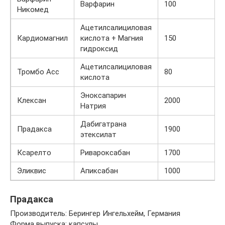
Варфарин
100
Никомед
Ацетилсалициловая
Кардиомагнил
кислота + Магния
150
гидроксид
Ацетилсалициловая
Тромбо Асс
80
кислота
Эноксапарин
Клексан
2000
Натрия
Дабигатрана
Прадакса
1900
этексилат
Ксарелто
Ривароксабан
1700
Эликвис
Апиксабан
1000
Прадакса
Производитель: Берингер Ингельхейм, Германия
Форма выпуска: капсулы