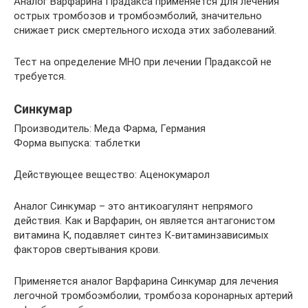
Аналог Варфарина Прадакса применяется для лечения
острых тромбозов и тромбоэмболий, значительно
снижает риск смертельного исхода этих заболеваний.
Тест на определение МНО при лечении Прадаксой не
требуется.
Синкумар
Производитель: Меда Фарма, Германия
Форма выпуска: таблетки
Действующее вещество: Аценокумарол
Аналог Синкумар – это антикоагулянт непрямого
действия. Как и Варфарин, он является антагонистом
витамина К, подавляет синтез К-витаминзависимых
факторов свертывания крови.
Применяется аналог Варфарина Синкумар для лечения
легочной тромбоэмболии, тромбоза коронарных артерий