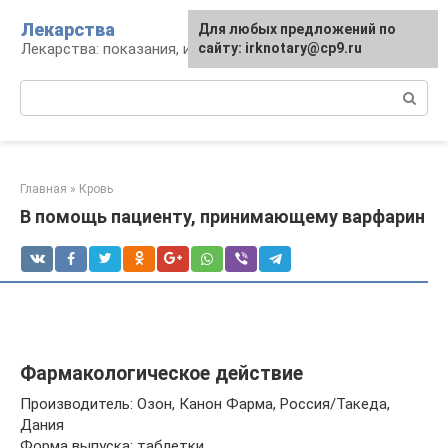
Перейти
Лекарства
Для любых предложений по
к
Лекарства: показания, инструкция, аналоги
сайту: irknotary@cp9.ru
контенту
Поиск:
Главная
»
Кровь
В помощь пациенту, принимающему варфарин
Фармакологическое действие
Производитель: Озон, Канон Фарма, Россия/Такеда,
Дания
Форма выпуска: таблетки