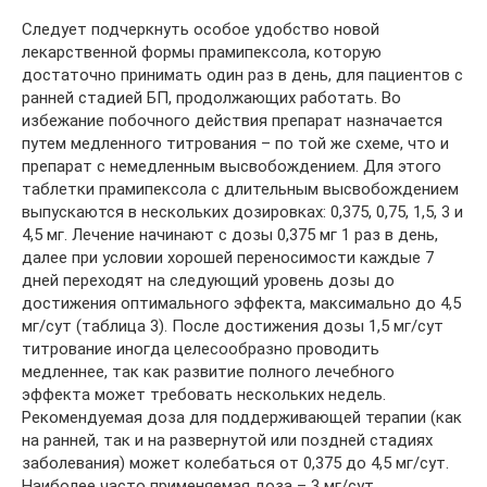
Следует подчеркнуть особое удобство новой
лекарственной формы прамипексола, которую
достаточно принимать один раз в день, для пациентов с
ранней стадией БП, продолжающих работать. Во
избежание побочного действия препарат назначается
путем медленного титрования – по той же схеме, что и
препарат с немедленным высвобождением. Для этого
таблетки прамипексола с длительным высвобождением
выпускаются в нескольких дозировках: 0,375, 0,75, 1,5, 3 и
4,5 мг. Лечение начинают с дозы 0,375 мг 1 раз в день,
далее при условии хорошей переносимости каждые 7
дней переходят на следующий уровень дозы до
достижения оптимального эффекта, максимально до 4,5
мг/сут (таблица 3). После достижения дозы 1,5 мг/сут
титрование иногда целесообразно проводить
медленнее, так как развитие полного лечебного
эффекта может требовать нескольких недель.
Рекомендуемая доза для поддерживающей терапии (как
на ранней, так и на развернутой или поздней стадиях
заболевания) может колебаться от 0,375 до 4,5 мг/сут.
Наиболее часто применяемая доза – 3 мг/сут.