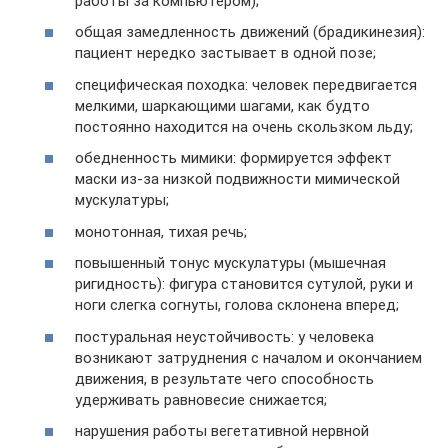
работы за компьютером);
общая замедленность движений (брадикинезия):
пациент нередко застывает в одной позе;
специфическая походка: человек передвигается
мелкими, шаркающими шагами, как будто
постоянно находится на очень скользком льду;
обедненность мимики: формируется эффект
маски из-за низкой подвижности мимической
мускулатуры;
монотонная, тихая речь;
повышенный тонус мускулатуры (мышечная
ригидность): фигура становится сутулой, руки и
ноги слегка согнуты, голова склонена вперед;
постуральная неустойчивость: у человека
возникают затруднения с началом и окончанием
движения, в результате чего способность
удерживать равновесие снижается;
нарушения работы вегетативной нервной