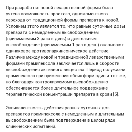
При разработке новой лекарственной формы была
учтена возможность простого, одномоментного
перехода от традиционной формы препарата к новой.
Условием этого является то, что равные суточные дозы
препарата с немедленным высвобождением
(принимаемым 3 раза в день) и длительным
высвобождение (принимаемым 1 раз в день) оказывают
одинаковое противопаркинсоническое действие.
Различие между новой и традиционной лекарственными
формами прамипексола заключается лишь в скорости
высвобождения активного вещества. Период полужизни
прамипексола при применении обеих форм один и тот же,
но благодаря контролируемому высвобождению
обеспечивается более длительное поддержание
терапевтической концентрации препарата в крови [5].
Эквивалентность действия равных суточных доз
препаратов прамипексола с немедленным и длительным
высвобождением была подтверждена в целом ряде
клинических испытаний.