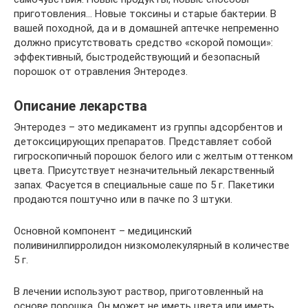
приготовления… Новые токсины и старые бактерии. В
вашей походной, да и в домашней аптечке непременно
должно присутствовать средство «скорой помощи»:
эффективный, быстродействующий и безопасный
порошок от отравления Энтеродез.
Описание лекарства
Энтеродез – это медикамент из группы адсорбентов и
детоксицирующих препаратов. Представляет собой
гигроскопичный порошок белого или с желтым оттенком
цвета. Присутствует незначительный лекарственный
запах. Фасуется в специальные саше по 5 г. Пакетики
продаются поштучно или в пачке по 3 штуки.
Основной компонент – медицинский
поливинилпирролидон низкомолекулярный в количестве
5 г.
В лечении используют раствор, приготовленный на
основе порошка. Он может не иметь цвета или иметь