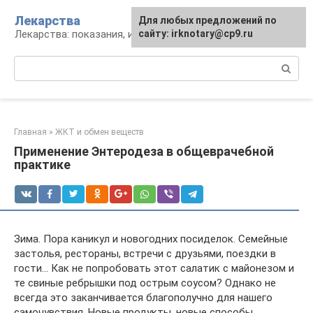
Перейти
Лекарства
Для любых предложений по
к
Лекарства: показания, инструкция, аналоги
сайту: irknotary@cp9.ru
контенту
Поиск:
Главная
»
ЖКТ и обмен веществ
Применение Энтеродеза в общеврачебной
практике
Зима. Пора каникул и новогодних посиделок. Семейные
застолья, рестораны, встречи с друзьями, поездки в
гости… Как не попробовать этот салатик с майонезом и
те свиные ребрышки под острым соусом? Однако не
всегда это заканчивается благополучно для нашего
самочувствия. Новые продукты, новые способы