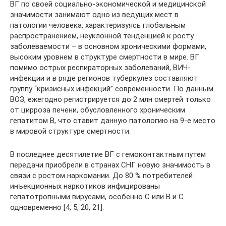
ВГ по своей социально-экономической и медицинской
значимости занимают одно из ведущих мест в
патологии человека, характеризуясь глобальным
распространением, неуклонной тенденцией к росту
заболеваемости – в основном хроническими формами,
высоким уровнем в структуре смертности в мире. ВГ
помимо острых респираторных заболеваний, ВИЧ-
инфекции и в ряде регионов туберкулез составляют
группу “кризисных инфекций” современности. По данным
ВОЗ, ежегодно регистрируется до 2 млн смертей только
от цирроза печени, обусловленного хроническим
гепатитом В, что ставит данную патологию на 9-е место
в мировой структуре смертности.
В последнее десятилетие ВГ с гемоконтактным путем
передачи приобрели в странах СНГ новую значимость в
связи с ростом наркомании. До 80 % потребителей
инъекционных наркотиков инфицированы
гепатотропными вирусами, особенно С или В и С
одновременно [4, 5, 20, 21].