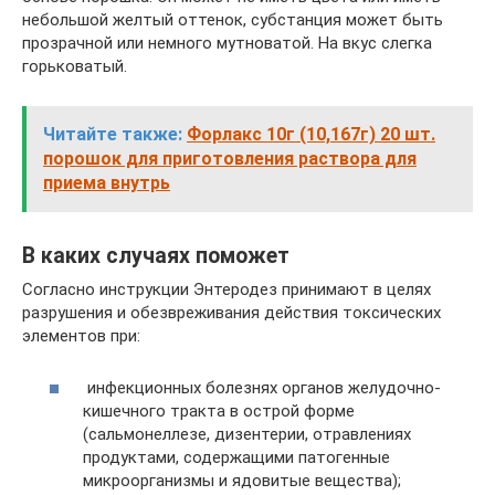
небольшой желтый оттенок, субстанция может быть
прозрачной или немного мутноватой. На вкус слегка
горьковатый.
Читайте также:
Форлакс 10г (10,167г) 20 шт.
порошок для приготовления раствора для
приема внутрь
В каких случаях поможет
Согласно инструкции Энтеродез принимают в целях
разрушения и обезвреживания действия токсических
элементов при:
инфекционных болезнях органов желудочно-
кишечного тракта в острой форме
(сальмонеллезе, дизентерии, отравлениях
продуктами, содержащими патогенные
микроорганизмы и ядовитые вещества);