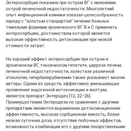
Энтеросорбция показана при остром ВГ с явлениями
острой печеночной недостаточности. Многолетний
опыт инфекционной клиники показал целесообразность
наряду с “золотым стандартом” лечения больных
тяжелыми формами хронического ВГ В и С применять
энтеросорбцию, достоинством которой является
высокая эффективность детоксикации при низкой
стоимости затрат.
На хороший эффект энтеросорбции при остром и
хроническом ВГ, токсическом гепатите, циррозе печени,
печеночной недостаточности, холестазе различной
этиологии, гипербилирубинемии также указывают многие
авторы. Одним из средств, эффективно уменьшающих
проявления эндогенной интоксикации и желтухи,
является препарат Энтеродез [12, 22–26].
Преимуществами Энтеродеза по сравнению с другими
препаратами являются выраженная детоксикационная
эффективность, высокая сорбционная емкость, более
низкая суточная доза, отсутствие побочных эффектов,
возможность комбинации его с другими лекарственными