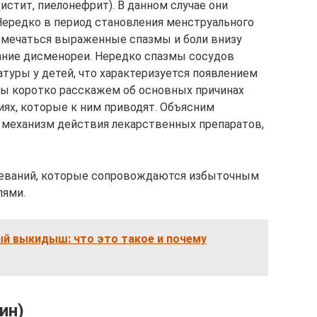
стит, пиелонефрит). В данном случае они
ередко в период становления менструального
тмечаться выраженные спазмы и боли внизу
ание дисменореи. Нередко спазмы сосудов
уры у детей, что характеризуется появлением
е мы коротко расскажем об основных причинах
ниях, которые к ним приводят. Объясним
 механизм действия лекарственных препаратов,
леваний, которые сопровождаются избыточным
лями.
й выкидыш: что это такое и почему
ин)