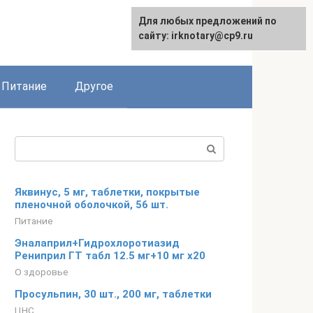
Для любых предложений по
сайту: irknotary@cp9.ru
Питание
Другое
Поиск:
Яквинус, 5 мг, таблетки, покрытые
пленочной оболочкой, 56 шт.
Питание
Эналаприл+Гидрохлоротиазид
Рениприл ГТ табл 12.5 мг+10 мг x20
О здоровье
Просульпин, 30 шт., 200 мг, таблетки
ЦНС