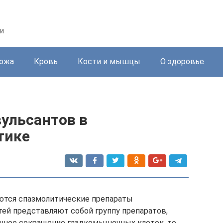
и
ожа
Кровь
Кости и мышцы
О здоровье
ульсантов в
тике
яются спазмолитические препараты
тей представляют собой группу препаратов,
чное сокращение гладкомышечных клеток, то