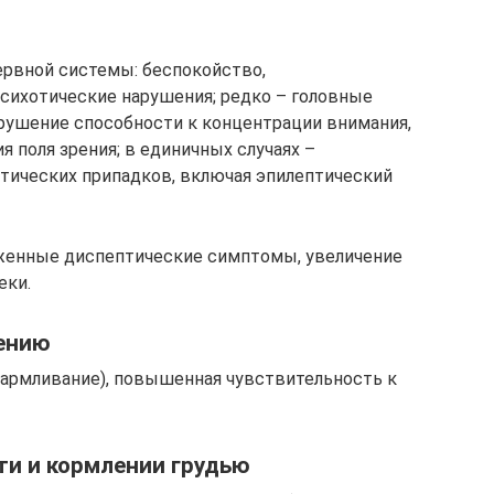
ервной системы: беспокойство,
психотические нарушения; редко – головные
нарушение способности к концентрации внимания,
 поля зрения; в единичных случаях –
тических припадков, включая эпилептический
аженные диспептические симптомы, увеличение
еки.
ению
кармливание), повышенная чувствительность к
ти и кормлении грудью