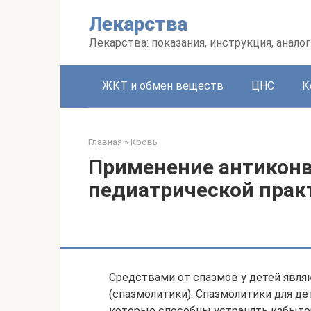
Перейти
Лекарства
к
контенту
Лекарства: показания, инструкция, аналог
ЖКТ и обмен веществ
ЦНС
К
Главная
»
Кровь
Применение антиконв
педиатрической прак
Средствами от спазмов у детей явл
(спазмолитики). Спазмолитики для де
которые способны устранять избыто