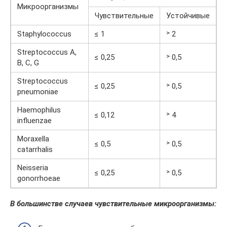
Микроорганизмы
Чувствительные
Устойчивые
Staphylococcus
≤ 1
˃ 2
Streptococcus A,
≤ 0,25
˃ 0,5
B, C, G
Streptococcus
≤ 0,25
˃ 0,5
pneumoniae
Haemophilus
≤ 0,12
˃ 4
influenzae
Moraxella
≤ 0,5
˃ 0,5
catarrhalis
Neisseria
≤ 0,25
˃ 0,5
gonorrhoeae
В большинстве случаев чувствительные микроорганизмы: