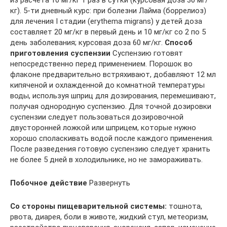
из расчета 10 мг/кг 1 раз в сутки (курсовая доза 30 мг/
кг). 5-ти дневный курс: при болезни Лайма (боррелиоз)
для лечения I стадии (erythema migrans) у детей доза
составляет 20 мг/кг в первый день и 10 мг/кг со 2 по 5
день заболевания; курсовая доза 60 мг/кг.
Способ
приготовления суспензии
Суспензию готовят
непосредственно перед применением. Порошок во
флаконе предварительно встряхивают, добавляют 12 мл
кипяченой и охлажденной до комнатной температуры
воды, используя шприц для дозирования, перемешивают,
получая однородную суспензию. Для точной дозировки
суспензии следует пользоваться дозировочной
двусторонней ложкой или шприцем, которые нужно
хорошо споласкивать водой после каждого применения.
После разведения готовую суспензию следует хранить
не более 5 дней в холодильнике, но не замораживать.
Побочное действие
Развернуть
Со стороны пищеварительной системы:
тошнота,
рвота, диарея, боли в животе, жидкий стул, метеоризм,