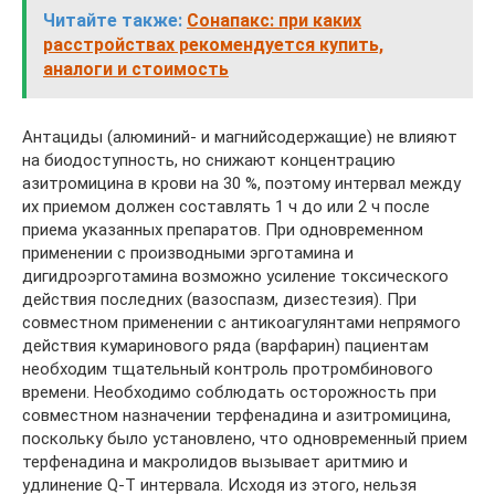
Читайте также:
Сонапакс: при каких
расстройствах рекомендуется купить,
аналоги и стоимость
Антациды (алюминий- и магнийсодержащие) не влияют
на биодоступность, но снижают концентрацию
азитромицина в крови на 30 %, поэтому интервал между
их приемом должен составлять 1 ч до или 2 ч после
приема указанных препаратов. При одновременном
применении с производными эрготамина и
дигидроэрготамина возможно усиление токсического
действия последних (вазоспазм, дизестезия). При
совместном применении с антикоагулянтами непрямого
действия кумаринового ряда (варфарин) пациентам
необходим тщательный контроль протромбинового
времени. Необходимо соблюдать осторожность при
совместном назначении терфенадина и азитромицина,
поскольку было установлено, что одновременный прием
терфенадина и макролидов вызывает аритмию и
удлинение Q-T интервала. Исходя из этого, нельзя