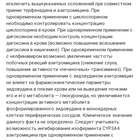
исключить вышеуказанных осложнений при совместном
приеме терфенадина и азитромицина. При
одновременном применении с циклоспорином
необходимо контролировать концентрацию
циклоспорина в крови. При одновременном применении с
дигоксином необходим контроль концентрации
дигоксина в крови (возможно повышение всасывания
дигоксина в кишечнике). При одновременном применении
с нелфинавиром возможно увеличение частоты
побочных реакций азитромицина (снижение слуха,
повышение активности «печеночных» трансаминаз). При
одновременном применении с зидовудином азитромицин
не влияет на фармакокинетические параметры
зидовудина в плазме крови или на выведение почками
его и его метаболита — глюкуронида, но увеличивается
концентрация активного метаболита
фосфорилированного зидовудина в моноядерных
клетках периферических сосудов. Клиническое значение
данного факта не определено. Следует учитывать
возможность ингибирования изофермента CYP3A4
азитромицина при одновременном применении с