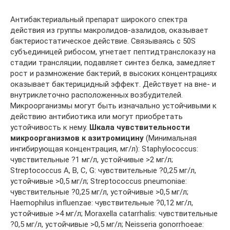
Антибактериальный препарат широкого спектра
действия из группы макролидов-азалидов, оказывает
бактериостатическое действие. Связываясь с 50S
субъединицей рибосом, угнетает пептидтранслоказу на
стадии трансляции, подавляет синтез белка, замедляет
рост и размножение бактерий, в высоких концентрациях
оказывает бактерицидный эффект. Действует на вне- и
внутриклеточно расположенных возбудителей.
Микроорганизмы могут быть изначально устойчивыми к
действию антибиотика или могут приобретать
устойчивость к нему.
Шкала чувствительности
микроорганизмов к азитромицину
(Минимальная
ингибирующая концентрация, мг/л): Staphylococcus:
чувствительные ?1 мг/л, устойчивые >2 мг/л;
Streptococcus A, B, C, G: чувствительные ?0,25 мг/л,
устойчивые >0,5 мг/л; Streptococcus pneumoniae:
чувствительные ?0,25 мг/л, устойчивые >0,5 мг/л;
Haemophilus influenzae: чувствительные ?0,12 мг/л,
устойчивые >4 мг/л; Moraxella catarrhalis: чувствительные
?0,5 мг/л, устойчивые >0,5 мг/л; Neisseria gonorrhoeae: