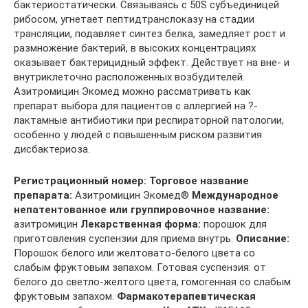
бактериостатически. Связываясь с 50S субъединицей
рибосом, угнетает пептидтранслоказу на стадии
трансляции, подавляет синтез белка, замедляет рост и
размножение бактерий, в высоких концентрациях
оказывает бактерицидный эффект. Действует на вне- и
внутриклеточно расположенных возбудителей.
Азитромицин Экомед можно рассматривать как
препарат выбора для пациентов с аллергией на ?-
лактамные антибиотики при респираторной патологии,
особенно у людей с повышенным риском развития
дисбактериоза.
Регистрационный номер:
Торговое название
препарата:
Азитромицин Экомед®
Международное
непатентованное или группировочное название:
азитромицин
Лекарственная форма:
порошок для
приготовления суспензии для приема внутрь.
Описание:
Порошок белого или желтовато-белого цвета со
слабым фруктовым запахом. Готовая суспензия: от
белого до светло-желтого цвета, гомогенная со слабым
фруктовым запахом.
Фармакотерапевтическая