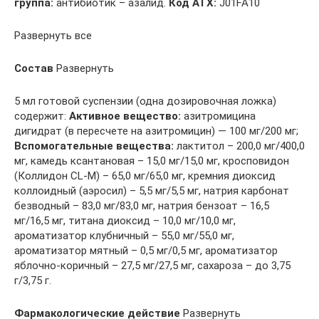
группа:
антибиотик – азалид.
Код АТХ:
J01FA10
Развернуть все
Состав
Развернуть
5 мл готовой суспензии (одна дозировочная ложка)
содержит:
Активное вещество:
азитромицина
дигидрат (в пересчете на азитромицин) — 100 мг/200 мг;
Вспомогательные вещества:
лактитол – 200,0 мг/400,0
мг, камедь ксантановая – 15,0 мг/15,0 мг, кросповидон
(Коллидон СL-M) – 65,0 мг/65,0 мг, кремния диоксид
коллоидный (аэросил) – 5,5 мг/5,5 мг, натрия карбонат
безводный – 83,0 мг/83,0 мг, натрия бензоат – 16,5
мг/16,5 мг, титана диоксид – 10,0 мг/10,0 мг,
ароматизатор клубничный – 55,0 мг/55,0 мг,
ароматизатор мятный – 0,5 мг/0,5 мг, ароматизатор
яблочно-коричный – 27,5 мг/27,5 мг, сахароза – до 3,75
г/3,75 г.
Фармакологические действие
Развернуть