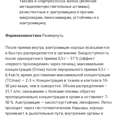
faecalis и Staphylococcus aureus (включая
метициллинчувствительные штаммы),
резистентные к эритромицину и прочим
макролидам, линкозамидам, устойчивы и к
азитромицину.
Фармакокинетика
Развернуть
После приема внутрь азитромицин хорошо всасывается
и быстро распределяется в организме. Биодоступность
после однократного приема 0,5 г – 37 % (эффект
«первого прохождения» через печень), максимальная
концентрация (Cmax) после перорального приема 0,5 г –
0,4 мг/л, время достижения максимальной концентрации
(TCmax) — 2-3 ч. Концентрация в тканях и клетках в 10-
50 раз выше, чем в сыворотке. Объем распределения –
31,1 л/кг, связывание с белками плазмы обратно
пропорционально концентрации в крови и оставляет 7-
50 %. Азитромицин — кислотоустойчив, липофилен. Легко
проходит через гистогематические барьеры, хорошо
проникает в дыхательные пути, внутренние органы и