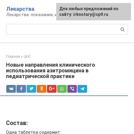
Перейти
Лекарства
Для любых предложений по
к
Лекарства: показания, инструкция, аналоги
сайту: irknotary@cp9.ru
контенту
Поиск:
Главная
»
ЦНС
Новые направления клинического
использования азитромицина в
педиатрической практике
Состав:
Одна таблетка содержит: