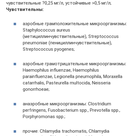
чувствительные ?0,25 мг/л, устойчивые >0,5 мг/л;
Чувствительны:
аэробные грамположительные микроорганизмы:
Staphylococcus aureus
(метициллинчувствительные), Streptococcus
pneumoniae (пенициллинчувствительные),
Streptococcus pyogenes;
аэробные грамотрицательные микроорганизмы:
Haemophilus influenzae, Haemophilus
parainfluenzae, Legionella pneumophila, Moraxella
catarrhalis, Pasteurella multocida, Neisseria
gonorrhoeae;
анаэробные микроорганизмы: Clostridium
perfringens, Fusobacterium spp., Prevotella spp.,
Porphyromonas spp.;
прочие: Chlamydia trachomatis, Chlamydia