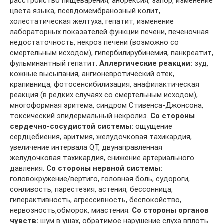
расстройство пищеварения, анорексия, запор, изменение
цвета языка, псевдомембранозный колит,
холестатическая желтуха, гепатит, изменение
лабораторных показателей функции печени, печеночная
недостаточность, некроз печени (возможно со
смертельным исходом), гипербилирубинемия, панкреатит,
фульминантный гепатит.
Аллергические реакции:
зуд,
кожные высыпания, ангионевротический отек,
крапивница, фотосенсибилизация, анафилактическая
реакция (в редких случаях со смертельным исходом),
многоформная эритема, синдром Стивенса-Джонсона,
токсический эпидермальный некролиз.
Со стороны
сердечно-сосудистой системы:
ощущение
сердцебиения, аритмия, желудочковая тахикардия,
увеличение интервала QT, двунаправленная
желудочковая тахикардия, снижение артериального
давления.
Со стороны нервной системы:
головокружение/вертиго, головная боль, судороги,
сонливость, парестезия, астения, бессонница,
гиперактивность, агрессивность, беспокойство,
нервозность,обморок, миастения.
Со стороны органов
чувств:
шум в ушах, обратимое нарушение слуха вплоть