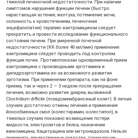
тяжелой печеночной недостаточности. При наличии
симптомов нарушения функции печени (быстро
нарастающая астения, желтуха, потемнение мочи,
склонность к кровотечениям, печеночная
энцефалопатия) терапию азитромицином следует
прекратить и провести исследование функционального
состояния печени. При умеренной почечной
недостаточности (КК более 40 мл/мин) применение
азитромицина следует проводить под контролем
функции почек. Противопоказан одновременный прием
азитромицина с производными эрготамина и
дигидроэрготамина из-за возможного развития
эрготизма. При применении препарата, как на фоне
приема, так и через 2 — 3 недели после прекращения
лечения, возможно развитие диареи, вызванной
Clostridium difficile (псевдомембранозный колит). В легких
случаях достаточно отмены лечения и применения
йонообменных смол (колестирамин, колестипол), в
тяжелых случаях показано возмещение потери
жидкости, электролитов и белка, назначение
ванкомицина, бацитрацина или метронидазола. Нельзя
применять лекарственные средства, тормозящие