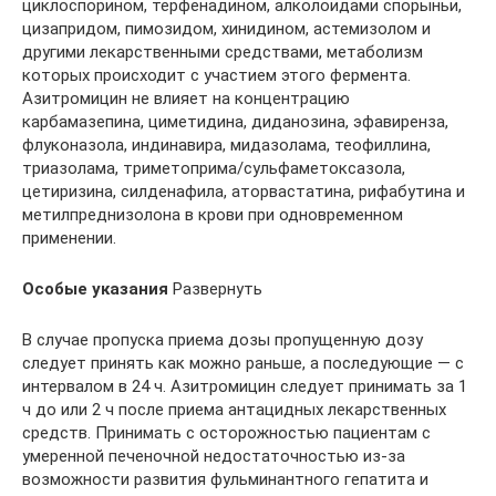
циклоспорином, терфенадином, алколоидами спорыньи,
цизапридом, пимозидом, хинидином, астемизолом и
другими лекарственными средствами, метаболизм
которых происходит с участием этого фермента.
Азитромицин не влияет на концентрацию
карбамазепина, циметидина, диданозина, эфавиренза,
флуконазола, индинавира, мидазолама, теофиллина,
триазолама, триметоприма/сульфаметоксазола,
цетиризина, силденафила, аторвастатина, рифабутина и
метилпреднизолона в крови при одновременном
применении.
Особые указания
Развернуть
В случае пропуска приема дозы пропущенную дозу
следует принять как можно раньше, а последующие — с
интервалом в 24 ч. Азитромицин следует принимать за 1
ч до или 2 ч после приема антацидных лекарственных
средств. Принимать с осторожностью пациентам с
умеренной печеночной недостаточностью из-за
возможности развития фульминантного гепатита и