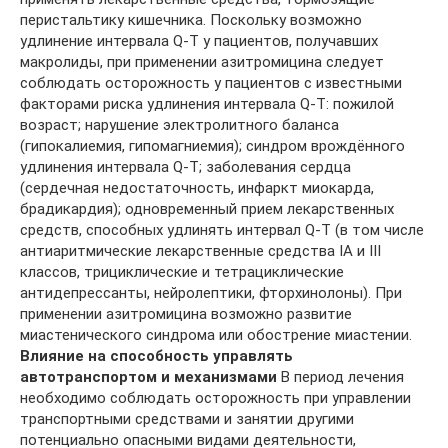
перистальтику кишечника. Поскольку возможно
удлинение интервала Q-T у пациентов, получавших
макролиды, при применении азитромицина следует
соблюдать осторожность у пациентов с известными
факторами риска удлинения интервала Q-T: пожилой
возраст; нарушение электролитного баланса
(гипокалиемия, гипомагниемия); синдром врождённого
удлинения интервала Q-T; заболевания сердца
(сердечная недостаточность, инфаркт миокарда,
брадикардия); одновременный прием лекарственных
средств, способных удлинять интервал Q-T (в том числе
антиаритмические лекарственные средства IA и III
классов, трициклические и тетрациклические
антидепрессанты, нейролептики, фторхинолоны). При
применении азитромицина возможно развитие
миастенического синдрома или обострение миастении.
Влияние на способность управлять
автотранспортом и механизмами
В период лечения
необходимо соблюдать осторожность при управлении
транспортными средствами и занятии другими
потенциально опасными видами деятельности,