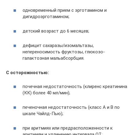
одновременный прием с эрготамином и
дигидроэрготамином;
детский возраст до 6 месяцев;
дефицит сахаразы/изомальтазы,
непереносимость фруктозы, глюкозо-
галактозная мальабсорбция.
С осторожностью:
почечная недостаточность (клиренс креатинина
(КК) более 40 мл/мин);
печеночная недостаточность (класс А и В по
шкале Чайлд-Пью);
при аритмиях или предрасположенности к
аритмиям и удлинению интервала QT;