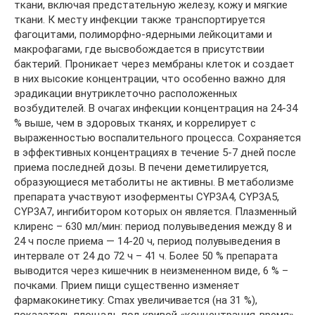
ткани, включая предстательную железу, кожу и мягкие
ткани. К месту инфекции также транспортируется
фагоцитами, полиморфно-ядерными лейкоцитами и
макрофагами, где высвобождается в присутствии
бактерий. Проникает через мембраны клеток и создает
в них высокие концентрации, что особенно важно для
эрадикации внутриклеточно расположенных
возбудителей. В очагах инфекции концентрация на 24-34
% выше, чем в здоровых тканях, и коррелирует с
выраженностью воспалительного процесса. Сохраняется
в эффективных концентрациях в течение 5-7 дней после
приема последней дозы. В печени деметилируется,
образующиеся метаболиты не активны. В метаболизме
препарата участвуют изоферменты CYP3A4, CYP3A5,
CYP3A7, ингибитором которых он является. Плазменный
клиренс – 630 мл/мин: период полувыведения между 8 и
24 ч после приема — 14-20 ч, период полувыведения в
интервале от 24 до 72 ч – 41 ч. Более 50 % препарата
выводится через кишечник в неизмененном виде, 6 % –
почками. Прием пищи существенно изменяет
фармакокинетику: Cmax увеличивается (на 31 %),
показатель площадь под кривой «концентрация-время»