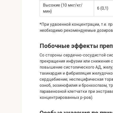
Высокие (10 мкг/кг/
6 (0,1)
мин)
*При удвоенной концентрации, т.е. пр
необходимо рекомендуемые дозировк
Побочные эффекты преп
Со стороны сердечно-сосудистой си
прекращения инфузии или снижения с
повышение систолического АД, желу
тахикардия и фибрилляция желудочков
сердцебиение; неспецифическая торак
озноб, эозинофилия и бронхоспазм, т
паравенозной клетчатки при экстрава
концентрированных р-ров).