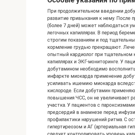
Особые указания по при
При продолжительном введении добут
развитие привыкания к нему. После 
(более 7 дней) может наблюдаться 
легочных капиллярах. В период бере
строгим показаниям и под тщательн
кормление грудью прекращают. Лече
опытный кардиолог при тщательном к
капиллярах и ЭКГ-мониторинге. У пац
добутамином необходимо восполнит
инфаркте миокарда применение добу
усиливать ишемию миокарда вследс
кислороде. Если добутамин применя
повышения ЧСС, он не увеличивает 
участка. У пациентов с пароксизмам
предсердий в анамнезе перед инфузи
профилактики нарушений ритма. С о
гипертиреозом и АГ (артериальная ги
следует контролировать уровень кали