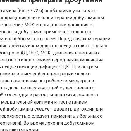
менению препарата Добутамин
амина (более 72 ч) необходимо учитывать
прекращения длительной терапии добутамином
уменьшение МОК и повышение давления в
менности добутамин применяют только по
ым врачебным контролем. Перед началом терапии
ние добутамином должен осуществлять только
онтроле АД, ЧСС, МОК, давления в легочных
иентов с гиповолемией перед началом лечения
ь существующий дефицит ОЦК. При остром
тамина в высокой концентрации может
твие повышения потребности миокарда в
ют в дозе, не вызывающей существенного
работу сердца и размеры ишемизированного
и мерцательной аритмии и трепетанием
ей добутамина следует вводить дигоксин для
сторожностью следует применять у больных с
пертензия). Во время лечения добутамином
я в плазме крови.