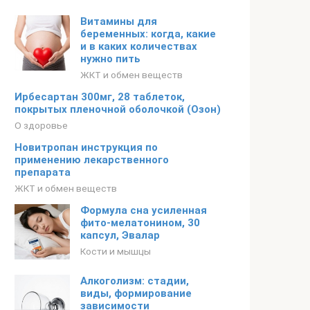
Витамины для
беременных: когда, какие
и в каких количествах
нужно пить
ЖКТ и обмен веществ
Ирбесартан 300мг, 28 таблеток,
покрытых пленочной оболочкой (Озон)
О здоровье
Новитропан инструкция по
применению лекарственного
препарата
ЖКТ и обмен веществ
Формула сна усиленная
фито-мелатонином, 30
капсул, Эвалар
Кости и мышцы
Алкоголизм: стадии,
виды, формирование
зависимости