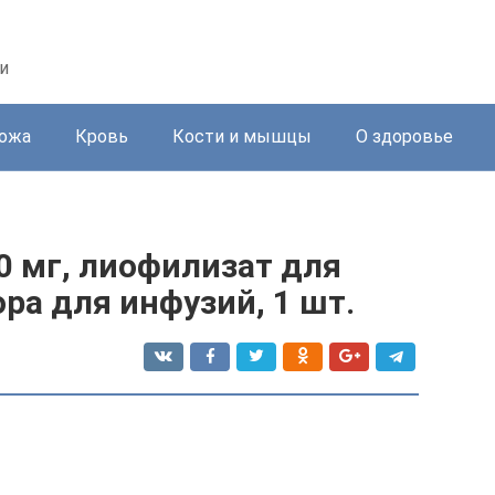
и
ожа
Кровь
Кости и мышцы
О здоровье
0 мг, лиофилизат для
ра для инфузий, 1 шт.