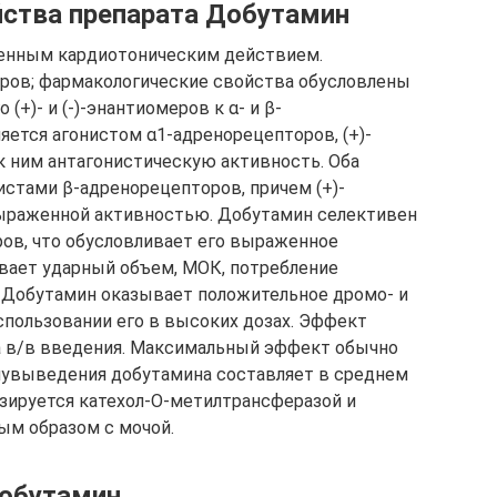
ства препарата Добутамин
енным кардиотоническим действием.
еров; фармакологические свойства обусловлены
+)- и (-)-энантиомеров к α- и β-
яется агонистом α1-адренорецепторов, (+)-
 ним антагонистическую активность. Оба
стами β-адренорецепторов, причем (+)-
выраженной активностью. Добутамин селективен
ов, что обусловливает его выраженное
вает ударный объем, МОК, потребление
 Добутамин оказывает положительное дромо- и
спользовании его в высоких дозах. Эффект
ла в/в введения. Максимальный эффект обычно
олувыведения добутамина составляет в среднем
изируется катехол-О-метилтрансферазой и
ым образом с мочой.
Добутамин