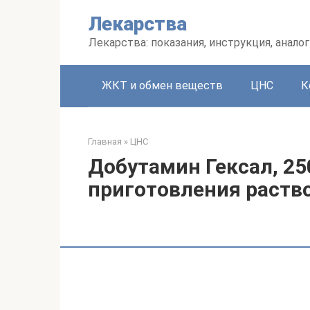
Перейти
Лекарства
к
контенту
Лекарства: показания, инструкция, аналог
ЖКТ и обмен веществ
ЦНС
К
Главная
»
ЦНС
Добутамин Гексал, 25
приготовления раство