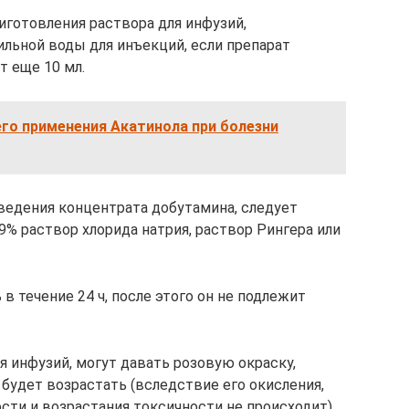
иготовления раствора для инфузий,
ильной воды для инъекций, если препарат
т еще 10 мл.
го применения Акатинола при болезни
ведения концентрата добутамина, следует
9% раствор хлорида натрия, раствор Рингера или
 течение 24 ч, после этого он не подлежит
 инфузий, могут давать розовую окраску,
будет возрастать (вследствие его окисления,
сти и возрастания токсичности не происходит).