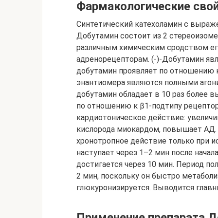
Фармакологические свой
Синтетический катехоламин с выраж
Добутамин состоит из 2 стереоизом
различным химическим сродством его (
адренорецепторам. (-)-Добутамин явл
добутамин проявляет по отношению к
энантиомера являются полными агони
добутамин обладает в 10 раз более 
по отношению к β1-подтипу рецептор
кардиотоническое действие: увеличи
кислорода миокардом, повышает АД.
хронотропное действие только при и
наступает через 1–2 мин после нача
достигается через 10 мин. Период п
2 мин, поскольку он быстро метабол
глюкуронизируется. Выводится главн
Применение препарата 