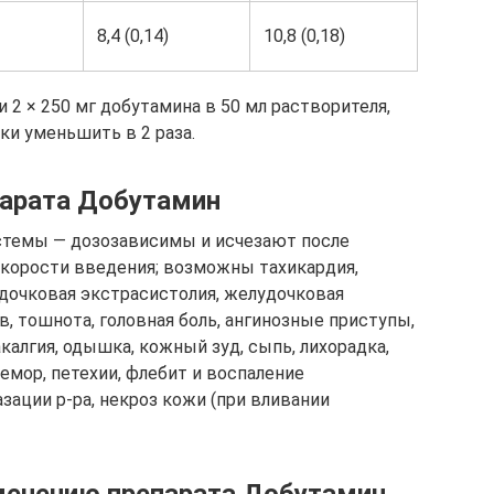
8,4 (0,14)
10,8 (0,18)
и 2 × 250 мг добутамина в 50 мл растворителя,
и уменьшить в 2 раза.
арата Добутамин
стемы — дозозависимы и исчезают после
корости введения; возможны тахикардия,
дочковая экстрасистолия, желудочковая
, тошнота, головная боль, ангинозные приступы,
алгия, одышка, кожный зуд, сыпь, лихорадка,
ремор, петехии, флебит и воспаление
зации р-ра, некроз кожи (при вливании