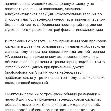
пациентов, получающих золедроновую кислоту по
зарегистрированным показаниям, являлись:
анафилактическая реакция, нежелательные явления со
стороны глаз, остеонекроз челюсти, атипичный перелом
бедренной кости, фибрилляция предсердий, нарушение
функции почек, реакция острой фазы и гипокальциемия.
Информация о частоте HP при применении золедроновой
кислоты в дозе 4 мг основывается, главным образом, на
данных, полученных при проведении длительной терапии.
HP, связанные с применением золедроновой кислоты,
обычно слабо выражены и транзиторны, подобны тем, о
которых сообщалось при применении других
бисфосфонатов. Эти HP могут наблюдаться
приблизительно у трети пациентов, получающих лечение
золедроновой кислотой.
Симптомы реакции острой фазы обычно развивались
через 3 дня после применения золедроновой кислоты:
общее недомогание, боль в костях, лихорадка, озноб,
гриппоподобный синдром и артрит с последующим