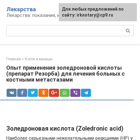
Перейти
Лекарства
Для любых предложений по
к
Лекарства: показания, инструкция, аналоги
сайту: irknotary@cp9.ru
контенту
Поиск:
Главная
»
Кости и мышцы
Опыт применения золедроновой кислоты
(препарат Резорба) для лечения больных с
костными метастазами
Золедроновая кислота (Zoledronic acid)
Наиболее серьезными нежелательными реакциями (HP) у