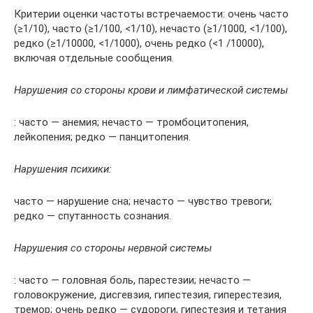
Критерии оценки частоты встречаемости: очень часто
(≥1/10), часто (≥1/100, <1/10), нечасто (≥1/1000, <1/100),
редко (≥1/10000, <1/1000), очень редко (<1 /10000),
включая отдельные сообщения.
Нарушения со стороны крови и лимфатической системы
: часто — анемия; нечасто — тромбоцитопения,
лейкопения; редко — панцитопения.
Нарушения психики:
часто — нарушение сна; нечасто — чувство тревоги;
редко — спутанность сознания.
Нарушения со стороны нервной системы
: часто — головная боль, парестезии; нечасто —
головокружение, дисгевзия, гипестезия, гиперестезия,
тремор; очень редко — судороги, гипестезия и тетания