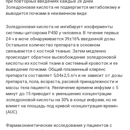
при повторных введениях каждые 28 дней.
Золедроновая кислота не подвергается метаболизму и
выводится почками в неизменном виде.
Золедроновая кислота не ингибирует изоферменты
системы цитохрома Р450 у человека. В течение первых
24 ч в моче обнаруживается 39±16% введенной дозы.
Остальное количество препарата в основном
связывается с костной тканью. Затем медленно
происходит обратное высвобождение золедроновой
кислоты из костной ткани в системный кровоток и ее
выведение почками. Общий плазменный клиренс
препарата составляет 5,04±2,5 л/ч и не зависит от дозы
препарата, пола, возраста, расовой принадлежности и
массы тела пациента. Увеличение времени инфузии с 5
минут до 15 приводит к уменьшению концентрации
золедроновой кислоты на 30% в конце инфузии, но не
влияет на площадь под кривой «концентрация-время»
(AUC).
Фармакокинетические исследования у пациентов с