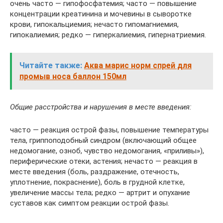
очень часто — гипофосфатемия; часто — повышение
концентрации креатинина и мочевины в сыворотке
крови, гипокальциемия; нечасто гипомагниемия,
гипокалиемия; редко — гиперкалиемия, гипернатриемия.
Читайте также:
Аква марис норм спрей для
промыв носа баллон 150мл
Общие расстройства и нарушения в месте введения:
часто — реакция острой фазы, повышение температуры
тела, гриппоподобный синдром (включающий общее
недомогание, озноб, чувство недомогания, «приливы»),
периферические отеки, астения; нечасто — реакция в
месте введения (боль, раздражение, отечность,
уплотнение, покраснение), боль в грудной клетке,
увеличение массы тела; редко — артрит и опухание
суставов как симптом реакции острой фазы.