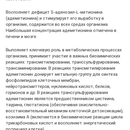
Восполняет дефицит S-аденозил-L-метионина
(адеметионина) и стимулирует его выработку в
организме, содержится во всех средах организма.
Наибольшая концентрация адеметионина отмечена в
печени и мозге.
Выполняет ключевую роль в метаболических процессах
организма, принимает участие в важных биохимических
реакциях: трансметилировании, транссульфурировании,
трансаминировании. В реакциях трансметилирования
адеметионин донирует метальную группу для синтеза
фосфолипидов клеточных мембран,
нейротрансмиттеров, нуклеиновых кислот, белков,
гормонов и др. В реакциях транссульфурирования
адеметионин является предшественником цистеина,
таурина, глютатиона (обеспечивая окислительно-
восстановительный механизм клеточной детоксикации),
коэнзима А (включается в биохимические реакции цикла
трикарбоновых кислот и восполняет энергетический
потенциал клетки).