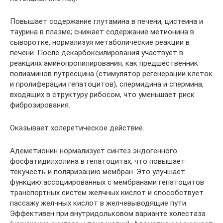
Повышает содержание глутамина в печени, цистеина и
таурина в плазме; снижает содержание метионина в
сыворотке, нормализуя метаболические реакции в
печени. После декарбоксилирования участвует в
реакциях аминопропилирования, как предшественник
полиаминов путресцина (стимулятор регенерации клеток
и пролиферации гепатоцитов), спермидина и спермина,
входящих в структуру рибосом, что уменьшает риск
фиброзирования.
Оказывает холеретическое действие.
Адеметионин нормализует синтез эндогенного
фосфатидилхолина в гепатоцитах, что повышает
текучесть и поляризацию мембран. Это улучшает
функцию ассоциированных с мембранами гепатоцитов
транспортных систем желчных кислот и способствует
пассажу желчных кислот в желчевыводящие пути.
Эффективен при внутридольковом варианте холестаза