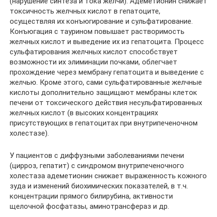
(нарушение синтеза и тока желчи). Адеметионин снижает
токсичность желчных кислот в гепатоците,
осуществляя их конъюгирование и сульфатирование.
Конъюгация с таурином повышает растворимость
желчных кислот и выведение их из гепатоцита. Процесс
сульфатирования желчных кислот способствует
возможности их элиминации почками, облегчает
прохождение через мембрану гепатоцита и выведение с
желчью. Кроме этого, сами сульфатированные желчные
кислоты дополнительно защищают мембраны клеток
печени от токсического действия несульфатированных
желчных кислот (в высоких концентрациях
присутствующих в гепатоцитах при внутрипеченочном
холестазе).
У пациентов с диффузными заболеваниями печени
(цирроз, гепатит) с синдромом внутрипеченочного
холестаза адеметионин снижает выраженность кожного
зуда и изменений биохимических показателей, в т.ч.
концентрации прямого билирубина, активности
щелочной фосфатазы, аминотрансфераз и др.