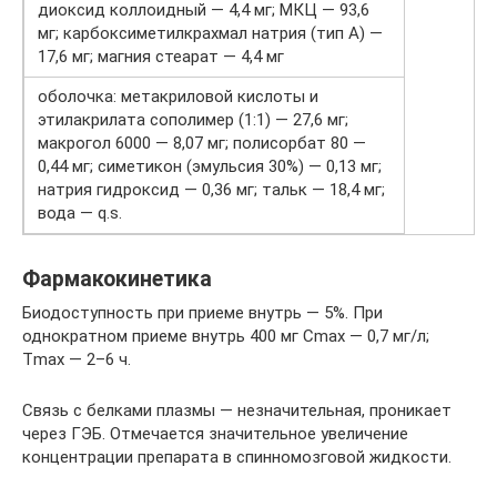
диоксид коллоидный — 4,4 мг; МКЦ — 93,6
мг; карбоксиметилкрахмал натрия (тип А) —
17,6 мг; магния стеарат — 4,4 мг
оболочка: метакриловой кислоты и
этилакрилата сополимер (1:1) — 27,6 мг;
макрогол 6000 — 8,07 мг; полисорбат 80 —
0,44 мг; симетикон (эмульсия 30%) — 0,13 мг;
натрия гидроксид — 0,36 мг; тальк — 18,4 мг;
вода — q.s.
Фармакокинетика
Биодоступность при приеме внутрь — 5%. При
однократном приеме внутрь 400 мг Сmaх — 0,7 мг/л;
Тmах — 2–6 ч.
Связь с белками плазмы — незначительная, проникает
через ГЭБ. Отмечается значительное увеличение
концентрации препарата в спинномозговой жидкости.