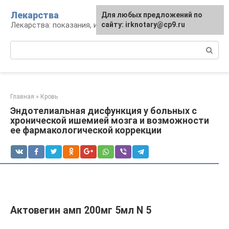
Перейти
Лекарства
Для любых предложений по
к
Лекарства: показания, инструкция, аналоги
сайту: irknotary@cp9.ru
контенту
Поиск:
Главная
»
Кровь
Эндотелиальная дисфункция у больных с
хронической ишемией мозга и возможности
ее фармакологической коррекции
Актовегин амп 200мг 5мл N 5