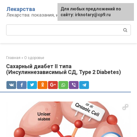
Перейти
Лекарства
Для любых предложений по
к
Лекарства: показания, инструкция, аналоги
сайту: irknotary@cp9.ru
контенту
Поиск:
Главная
»
О здоровье
Сахарный диабет II типа
(Инсулиннезависимый СД, Type 2 Diabetes)