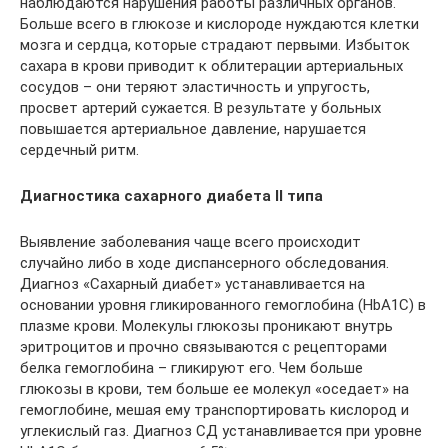
наблюдаются нарушения работы различных органов.
Больше всего в глюкозе и кислороде нуждаются клетки
мозга и сердца, которые страдают первыми. Избыток
сахара в крови приводит к облитерации артериальных
сосудов – они теряют эластичность и упругость,
просвет артерий сужается. В результате у больных
повышается артериальное давление, нарушается
сердечный ритм.
Диагностика сахарного диабета II типа
Выявление заболевания чаще всего происходит
случайно либо в ходе диспансерного обследования.
Диагноз «Сахарный диабет» устанавливается на
основании уровня гликированного гемоглобина (HbA1C) в
плазме крови. Молекулы глюкозы проникают внутрь
эритроцитов и прочно связываются с рецепторами
белка гемоглобина – гликируют его. Чем больше
глюкозы в крови, тем больше ее молекул «оседает» на
гемоглобине, мешая ему транспортировать кислород и
углекислый газ. Диагноз СД устанавливается при уровне