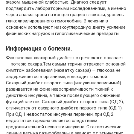
жаром, мышечной слабостью. Диагноз следует
подтвердить лабораторными исследованиями, а именно
через анализ крови на концентрацию глюкозы, уровень
гликолизилированного гемоглобина. В лечении в
основном используют низкоуглеродную диету, усиление
физических нагрузок и гипогликемические препараты.
Информация о болезни.
Фактически, «сахарный диабет» с греческого означает
— потерю сахара.Тем самым термин отражает основной
симптом заболевания (нехватку сахара) — глюкоза не
задерживается в организме, и выходит с мочой.
Сахарный диабет второго типа (инсулиннезависимый)
развивается на фоне невосприимчивости тканей к
действию инсулина, а также последующего снижения
функций клеток. Сахарный диабет второго типа (СД 2),
отличается от сахарного диабета первого типа (СД 1).
При СД 1 недостаток инсулина первичен, при СД 2
недостаток гормона является следствием
продолжительной нехватки инсулина. Статистические
данные весьма разнообразны и зависят от этнических