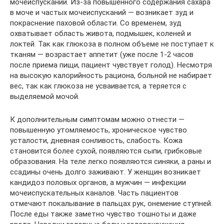
мочеиспусканий. Из-за повышенного содержания сахара
в моче и частых мочеиспусканий — возникает зуд и
покраснение паховой области. Со временем, зуд
охватывает область живота, подмышек, коленей и
локтей. Так как глюкоза в полном объеме не поступает к
тканям — возрастает аппетит (уже после 1-2 часов
после приема пищи, пациент чувствует голод). Несмотря
на высокую калорийность рациона, больной не набирает
вес, так как глюкоза не усваивается, а теряется с
выделяемой мочой.
К дополнительным симптомам можно отнести —
повышенную утомляемость, хроническое чувство
усталости, дневная сонливость, слабость. Кожа
становится более сухой, появляются сыпи, грибковые
образования. На теле легко появляются синяки, а раны и
ссадины очень долго заживают. У женщин возникает
кандидоз половых органов, а мужчин — инфекции
мочеиспускательных каналов. Часть пациентов
отмечают покалывание в пальцах рук, онемение ступней.
После еды также заметно чувство тошноты и даже