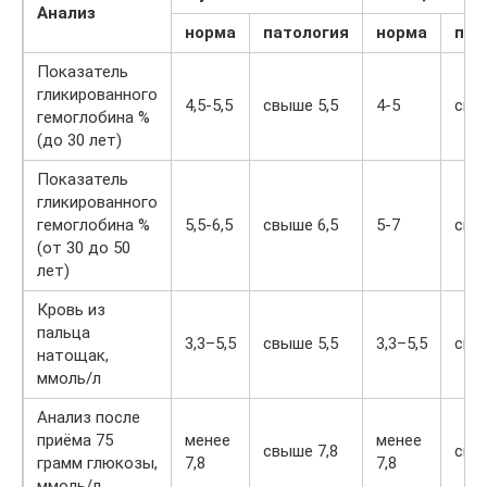
Анализ
норма
патология
норма
пат
Показатель
гликированного
4,5-5,5
свыше 5,5
4-5
свы
гемоглобина %
(до 30 лет)
Показатель
гликированного
гемоглобина %
5,5-6,5
свыше 6,5
5-7
свы
(от 30 до 50
лет)
Кровь из
пальца
3,3–5,5
свыше 5,5
3,3–5,5
свы
натощак,
ммоль/л
Анализ после
приёма 75
менее
менее
свыше 7,8
свы
грамм глюкозы,
7,8
7,8
ммоль/л