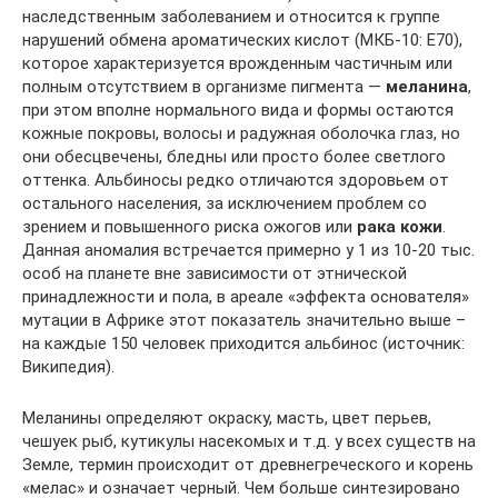
наследственным заболеванием и относится к группе
нарушений обмена ароматических кислот (МКБ-10: Е70),
которое характеризуется врожденным частичным или
полным отсутствием в организме пигмента —
меланина
,
при этом вполне нормального вида и формы остаются
кожные покровы, волосы и радужная оболочка глаз, но
они обесцвечены, бледны или просто более светлого
оттенка. Альбиносы редко отличаются здоровьем от
остального населения, за исключением проблем со
зрением и повышенного риска ожогов или
рака кожи
.
Данная аномалия встречается примерно у 1 из 10-20 тыс.
особ на планете вне зависимости от этнической
принадлежности и пола, в ареале «эффекта основателя»
мутации в Африке этот показатель значительно выше –
на каждые 150 человек приходится альбинос (источник:
Википедия).
Меланины определяют окраску, масть, цвет перьев,
чешуек рыб, кутикулы насекомых и т.д. у всех существ на
Земле, термин происходит от древнегреческого и корень
«мелас» и означает черный. Чем больше синтезировано