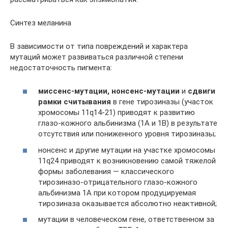
Синтез меланина
В зависимости от типа повреждений и характера
мутаций может развиваться различной степени
недостаточность пигмента:
миссенс-мутации, нонсенс-мутации
и
сдвиги
рамки считывания
в гене тирозиназы (участок
хромосомы 11q14-21) приводят к развитию
глазо-кожного альбинизма (1А и 1В) в результате
отсутствия или пониженного уровня тирозиназы;
нонсенс и другие мутации на участке хромосомы
11q24 приводят к возникновению самой тяжелой
формы заболевания — классического
тирозиназо-отрицательного глазо-кожного
альбинизма 1А при котором продуцируемая
тирозиназа оказывается абсолютно неактивной;
мутации в человеческом гене, ответственном за