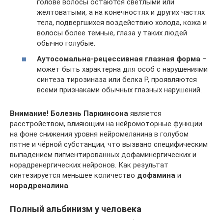
голове волосы остаются светлыми или
желтоватыми, а на конечностях и других частях
тела, подвергшихся воздействию холода, кожа и
волосы более темные, глаза у таких людей
обычно голубые.
Аутосомальна-рецессивная глазная форма
–
может быть характерна для особ с нарушениями
синтеза тирозиназа или белка Р, проявляются
всеми признаками обычных глазных нарушений.
Внимание!
Болезнь Паркинсона
является
расстройством, влияющим на нейромоторные функции
на фоне снижения уровня нейромеланина в голубом
пятне и чёрной субстанции, что вызвано специфическим
выпадением пигментированных дофаминергических и
норадренергических нейронов. Как результат
синтезируется меньшее количество
дофамина
и
норадреналина
.
Полный альбинизм у человека