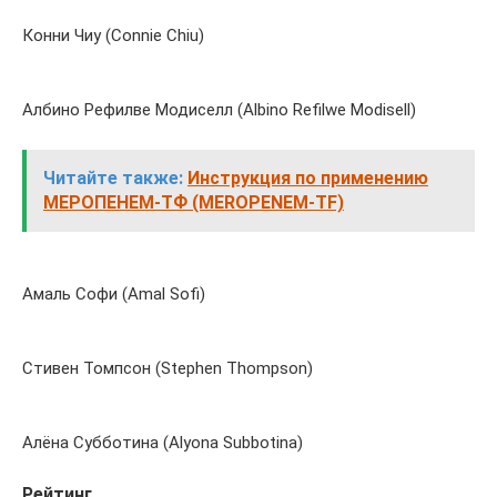
Конни Чиу (Connie Chiu)
Албино Рефилве Модиселл (Albino Refilwe Modisell)
Читайте также:
Инструкция по применению
МЕРОПЕНЕМ-ТФ (MEROPENEM-TF)
Амаль Софи (Amal Sofi)
Стивен Томпсон (Stephen Thompson)
Алёна Субботина (Alyona Subbotina)
Рейтинг