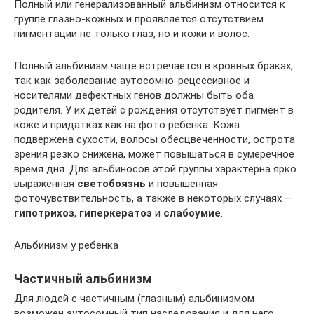
Полный или генерализованный альбинизм относится к
группе глазно-кожных и проявляется отсутствием
пигментации не только глаз, но и кожи и волос.
Полный альбинизм чаще встречается в кровных браках,
так как заболевание аутосомно-рецессивное и
носителями дефектных генов должны быть оба
родителя. У их детей с рождения отсутствует пигмент в
коже и придатках как на фото ребенка. Кожа
подвержена сухости, волосы обесцвеченности, острота
зрения резко снижена, может повышаться в сумеречное
время дня. Для альбиносов этой группы характерна ярко
выраженная
светобоязнь
и повышенная
фоточувствительность, а также в некоторых случаях —
гипотрихоз
,
гиперкератоз
и
слабоумие
.
Альбинизм у ребенка
Частичный альбинизм
Для людей с частичным (глазным) альбинизмом
возможен аутосомный тип наследования и для него