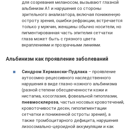
для созревания меланосом, вызывают глазной
альбинизм А1 и нарушения со стороны
зрительного анализатора, включая пониженную
остроту зрения, ошибки рефракции, встречается
только у мужчин, женщины обычно носители, но
пигментированная часть эпителия сетчатки
глаза может быть с грязного цвета
вкраплениями и прозрачными линиями.
Альбинизм как проявление заболеваний
Синдром Хермански-Пудлака
– проявление
аутосомно-рецессивного наследственного
нарушения в виде глазно-кожного альбинизма
(разной степени обесцвеченности кожи и
нистагма, косоглазия, фовеальной гипоплазии,
пневмосклероза
, частых носовых кровотечений,
кровоточивости десен, гипопигментации
сетчатки и пониженной остроты зрения), а
также тромбоцитарного дефицита, нарушения
лизосомально-цероидной аккумуляции и как