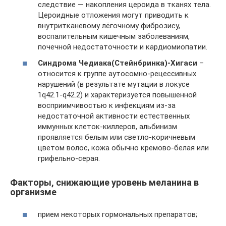
следствие — накопления цероида в тканях тела.
Цероидные отложения могут приводить к
внутритканевому лёгочному фиброзису,
воспалительным кишечным заболеваниям,
почечной недостаточности и кардиомиопатии.
Синдрома Чедиака(Стейнбринка)-Хигаси
–
относится к группе аутосомно-рецессивных
нарушений (в результате мутации в локусе
1q42.1-q42.2) и характеризуется повышенной
восприимчивостью к инфекциям из-за
недостаточной активности естественных
иммунных клеток-киллеров, альбинизм
проявляется белым или светло-коричневым
цветом волос, кожа обычно кремово-белая или
грифельно-серая.
Факторы, снижающие уровень меланина в
организме
прием некоторых гормональных препаратов;