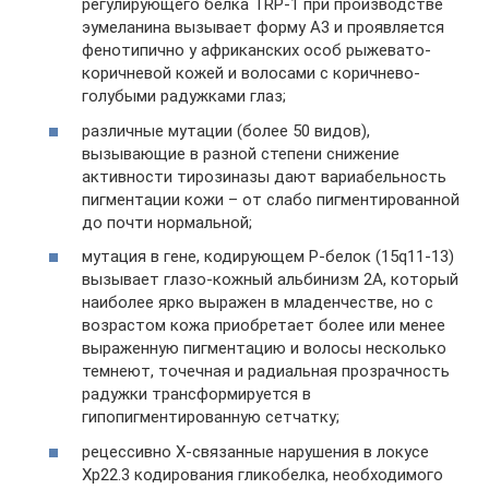
регулирующего белка TRP-1 при производстве
эумеланина вызывает форму А3 и проявляется
фенотипично у африканских особ рыжевато-
коричневой кожей и волосами с коричнево-
голубыми радужками глаз;
различные мутации (более 50 видов),
вызывающие в разной степени снижение
активности тирозиназы дают вариабельность
пигментации кожи – от слабо пигментированной
до почти нормальной;
мутация в гене, кодирующем Р-белок (15q11-13)
вызывает глазо-кожный альбинизм 2А, который
наиболее ярко выражен в младенчестве, но с
возрастом кожа приобретает более или менее
выраженную пигментацию и волосы несколько
темнеют, точечная и радиальная прозрачность
радужки трансформируется в
гипопигментированную сетчатку;
рецессивно X-связанные нарушения в локусе
Xp22.3 кодирования гликобелка, необходимого