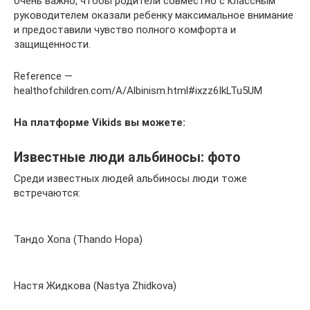
очень важно, чтобы родители совместно с классным
руководителем оказали ребенку максимальное внимание
и предоставили чувство полного комфорта и
защищенности.
Reference —
healthofchildren.com/A/Albinism.html#ixzz6IkLTu5UM
На платформе Vikids вы можете:
Известные люди альбиносы: фото
Среди известных людей альбиносы люди тоже
встречаются:
Тандо Хопа (Thando Hopa)
Настя Жидкова (Nastya Zhidkova)