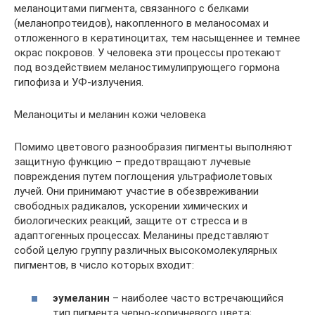
меланоцитами пигмента, связанного с белками
(меланопротеидов), накопленного в меланосомах и
отложенного в кератиноцитах, тем насыщеннее и темнее
окрас покровов. У человека эти процессы протекают
под воздействием меланостимулипрующего гормона
гипофиза и УФ-излучения.
Меланоциты и меланин кожи человека
Помимо цветового разнообразия пигменты выполняют
защитную функцию – предотвращают лучевые
повреждения путем поглощения ультрафиолетовых
лучей. Они принимают участие в обезвреживании
свободных радикалов, ускорении химических и
биологических реакций, защите от стресса и в
адаптогенных процессах. Меланины представляют
собой целую группу различных высокомолекулярных
пигментов, в число которых входит:
эумеланин
– наиболее часто встречающийся
тип пигмента черно-коричневого цвета;