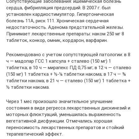
Сопутствующие заболевания: ишемическая болезнь
сердца, фибрилляция предсердий. В 2007 г. был
установлен кардиостимулятор. Гипертоническая
болезнь 11А, риск 111. Хроническая сердечная
недостаточность. Аденома предстательной железы.
Принимает лекарственные препараты: наком 250 мг 8
таблеток, конкор, омник, кордарон, варфарин.
Рекомендовано с учетом сопутствующей патологии: в 8
ч — мадопар ГСС 1 капсула + сталево (150 мг) 1
таблетка; в 10 ч — мирапекс ПД 0,75 мг; в 12 ч — сталево
(150 мг) 1 таблетка + ½-¼ таблетки накома; в 17 ч — ¾
таблетки накома; в 21 ч — сталево (150 мг) 1 таблетка +
½ таблетки накома.
Через 1 мес произошло значительное улучшение
состояния в виде регресса лекарственных дискинезий и
моторных флюктуаций, уменьшилась выраженность
вегетативной дисфункции. Отмечались хорошая
переносимость лекарственных препаратов и стойкий
терапевтический эффект.