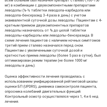
Всем больным был назначен препарат сталево (100-150
мг) в комбинации с двухкомпонентными препаратами
леводопы (¼-½ таблетки леводопа-карбидопа или
леводопа-бенсеразид 3-4 раза в день) с учетом
эквивалентной суточной дозы леводопы. Пациентам с 4-
кратным приемом двухкомпонентных препаратов
леводопы назначалось от ¾ до целой таблетки
леводопы-карби­допы или леводопы-бенсеразида. В
схеме лечения пациентов с наличием ночных симптомов
третий прием сталево назначался перед сном.
Пациентам с увеличенными суточной дозой и
кратностью приема леводопы (более 5 раз в сутки), был
оптимизирован режим терапии (не более 1000 мг
леводопы в день).
Оценка эффективности лечения проводилась с
использованием унифицированной рейтинговой шкалы
оценки БП (UPDRS), дневника самоконтроля пациента,
опросника колебаний двигательных функций.
Контрольный осмотр осуществлялся через 1, 4 и 6 нед
лечения.