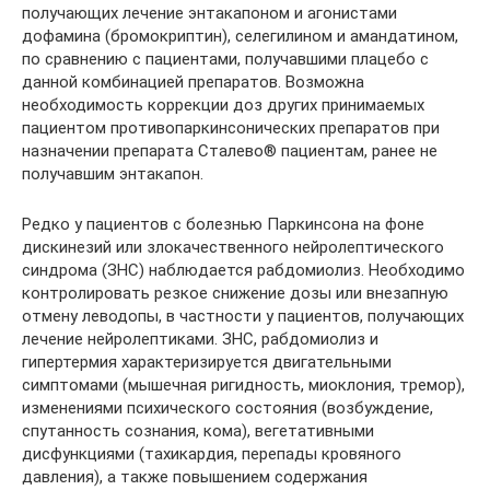
получающих лечение энтакапоном и агонистами
дофамина (бромокриптин), селегилином и амандатином,
по сравнению с пациентами, получавшими плацебо с
данной комбинацией препаратов. Возможна
необходимость коррекции доз других принимаемых
пациентом противопаркинсонических препаратов при
назначении препарата Сталево® пациентам, ранее не
получавшим энтакапон.
Редко у пациентов с болезнью Паркинсона на фоне
дискинезий или злокачественного нейролептического
синдрома (ЗНС) наблюдается рабдомиолиз. Необходимо
контролировать резкое снижение дозы или внезапную
отмену леводопы, в частности у пациентов, получающих
лечение нейролептиками. ЗНС, рабдомиолиз и
гипертермия характеризируется двигательными
симптомами (мышечная ригидность, миоклония, тремор),
изменениями психического состояния (возбуждение,
спутанность сознания, кома), вегетативными
дисфункциями (тахикардия, перепады кровяного
давления), а также повышением содержания