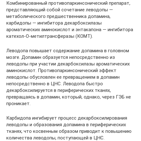
Комбинированный противопаркинсонический препарат,
представляющий собой сочетание леводопы —
метаболического предшественника допамина,
карбидопы — ингибитора декарбоксилазы
ароматических аминокислот и энтакапона — ингибитора
катехол-О-метилтрансферазы (КОМТ).
Леводопа повышает содержание допамина в головном
мозге. Допамин образуется непосредственно из
леводопы при участии декарбоксилазы ароматических
аминокислот. Противопаркинсонический эффект
леводопы обусловлен ее превращением в допамин
непосредственно в ЦНС. Леводопа быстро
декарбоксилируется в периферических тканях,
превращаясь в допамин, который, однако, через ГЭБ не
проникает.
Карбидопа ингибирует процесс декарбоксилирования
леводопы и образования допамина в периферических
тканях, что косвенным образом приводит к повышению
количества леводопы, поступающей в ЦНС.