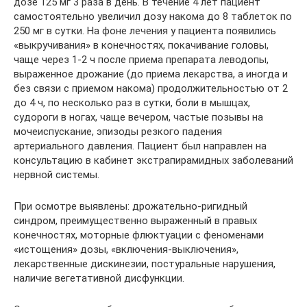
дозе 125 мг 3 раза в день. В течение 4 лет пациент
самостоятельно увеличил дозу накома до 8 таблеток по
250 мг в сутки. На фоне лечения у пациента появились
«выкручивания» в конечностях, покачивание головы,
чаще через 1-2 ч после приема препарата леводопы,
выраженное дрожание (до приема лекарства, а иногда и
без связи с приемом накома) продолжительностью от 2
до 4 ч, по несколько раз в сутки, боли в мышцах,
судороги в ногах, чаще вечером, частые позывы на
мочеиспускание, эпизоды резкого падения
артериального давления. Пациент был направлен на
консультацию в кабинет экстрапирамидных заболеваний
нервной системы.
При осмотре выявлены: дрожательно-ригидный
синдром, преимущественно выраженный в правых
конечностях, моторные флюктуации с феноменами
«истощения» дозы, «включения-выключения»,
лекарственные дискинезии, постуральные нарушения,
наличие вегетативной дисфункции.