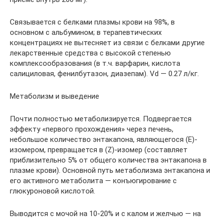
Связывается с белками плазмы крови на 98%, в
основном с альбумином; в терапевтических
концентрациях не вытесняет из связи с белками другие
лекарственные средства с высокой степенью
комплексообразования (в т.ч. варфарин, кислота
салициловая, фенилбутазон, диазепам). Vd — 0.27 л/кг.
Метаболизм и выведение
Почти полностью метаболизируется. Подвергается
эффекту «первого прохождения» через печень,
небольшое количество энтакапона, являющегося (Е)-
изомером, превращается в (Z)-изомер (составляет
приблизительно 5% от общего количества энтакапона в
плазме крови). Основной путь метаболизма энтакапона и
его активного метаболита — конъюгирование с
глюкуроновой кислотой.
Выводится с мочой на 10-20% и с калом и желчью — на