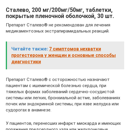
Сталево, 200 мг/200мг/50мг, таблетки,
покрытые пленочной оболочкой, 30 шт.
Препарат Сталево® не рекомендован для лечения
медикаментозных экстрапирамидальных реакций.
Читайте также:
7 симптомов нехватки
прогестерона у женщин и основные способы
диагностики
Препарат Сталево® с осторожностью назначают
пациентам с ишемической болезнью сердца, при
тяжелых формах заболеваний сердечно-сосудистой
системы или легких, бронхиальной астме, заболеваниях
почек или эндокринной системы, при язве желудка или
судорогах в анамнезе.
У пациентов, перенесших инфаркт миокарда и имеющих
поражения предсердного узла или желудочковые