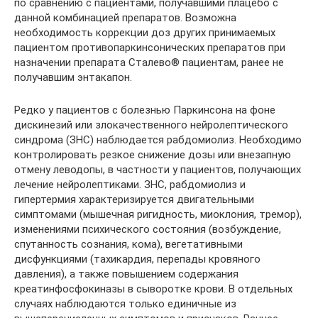
по сравнению с пациентами, получавшими плацебо с
данной комбинацией препаратов. Возможна
необходимость коррекции доз других принимаемых
пациентом противопаркинсонических препаратов при
назначении препарата Сталево® пациентам, ранее не
получавшим энтакапон.
Редко у пациентов с болезнью Паркинсона на фоне
дискинезий или злокачественного нейролептического
синдрома (ЗНС) наблюдается рабдомиолиз. Необходимо
контролировать резкое снижение дозы или внезапную
отмену леводопы, в частности у пациентов, получающих
лечение нейролептиками. ЗНС, рабдомиолиз и
гипертермия характеризируется двигательными
симптомами (мышечная ригидность, миоклония, тремор),
изменениями психического состояния (возбуждение,
спутанность сознания, кома), вегетативными
дисфункциями (тахикардия, перепады кровяного
давления), а также повышением содержания
креатинфосфокиназы в сыворотке крови. В отдельных
случаях наблюдаются только единичные из