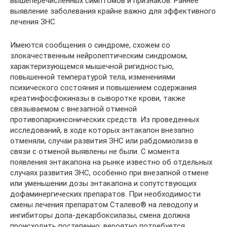
вышеперечисленных симптомов и признаков. Раннее
выявление заболевания крайне важно для эффективного
лечения ЗНС.
Имеются сообщения о синдроме, схожем со
злокачественным нейролептическим синдромом,
характеризующемся мышечной ригидностью,
повышенной температурой тела, изменениями
психического состояния и повышением содержания
креатинфосфокиназы в сыворотке крови, также
связываемом с внезапной отменой
противопаркинсонических средств. Из проведенных
исследований, в ходе которых энтакапон внезапно
отменяли, случаи развития ЗНС или рабдомиолиза в
связи с отменой выявлены не были. С момента
появления энтакапона на рынке известно об отдельных
случаях развития ЗНС, особенно при внезапной отмене
или уменьшении дозы энтакапона и сопутствующих
дофаминергических препаратов. При необходимости
смены лечения препаратом Сталево® на леводопу и
ингибиторы допа-декарбоксилазы, смена должна
происходить постепенно; вероятно потребуется