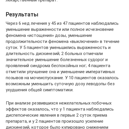
лекарственный препарат.
Результаты
Через 6 нед лечения у 45 из 47 пациентов наблюдались
уменьшение выраженности или полное исчезновение
феномена «истощения» дозы, уменьшение
продолжительности феномена «выключения» в течение
суток. У 5 пациентов уменьшились выраженность и
длительность дискинезий; 2 больных отмечали
значительное уменьшение болезненных судорог и
проявлений синдрома беспокойных ног; 4 пациента
отметили улучшение сна и уменьшение императивных
позывов на мочеиспускание. У 10 пациентов оказалось
возможным уменьшить суточную дозу леводопы без
ухудшения общей симптоматики.
При анализе резвившихся нежелательных побочных
эффектов оказалось, что у 1 пациента наблюдались
диспепсические явления в первые 2 суток приема
препарата, и у 2 пациентов произошло усиление
дискинезий, которое было купировано снижением