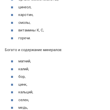
цинеол,
каротин,
смолы,
витамины К, С,
горечи.
Богато и содержание минералов:
магний,
калий,
бор,
цинк,
кальций,
селен,
медь,