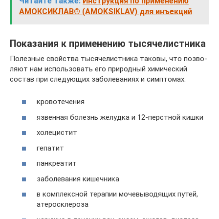
Читайте также:
Инструкция по применению
АМОКСИКЛАВ® (AMOKSIKLAV) для инъекций
Показания к применению тысячелистника
Полез­ные свой­ства тыся­че­лист­ни­ка тако­вы, что поз­во­
ля­ют нам исполь­зо­вать его при­род­ный хими­че­ский
состав при сле­ду­ю­щих забо­ле­ва­ни­ях и симптомах:
кро­во­те­че­ния
язвен­ная болезнь желуд­ка и 12-перст­ной кишки
холе­ци­стит
гепа­тит
пан­кре­а­тит
забо­ле­ва­ния кишечника
в ком­плекс­ной тера­пии моче­вы­во­дя­щих путей,
атеросклероза