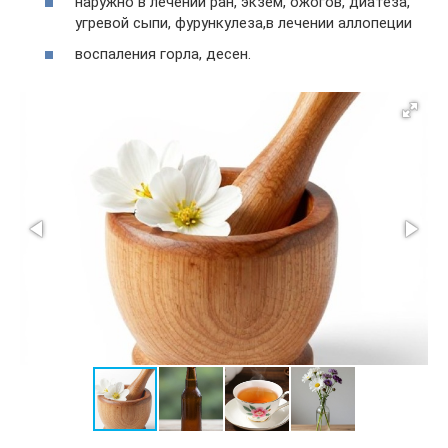
наруж­но в лече­нии ран, экзем, ожо­гов, диа­те­за,
угре­вой сыпи, фурункулеза,в лече­нии аллопеции
вос­па­ле­ния гор­ла, десен.