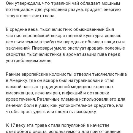
Они утверждали, что травяной чай обладает мощным
потенциалом для укрепления разума, придает энергию
телу и осветляет глаза.
В средние века, тысячелистник обыкновенный был
частью европейской лекарственной культуры, являясь
неотъемлемым атрибутом народных обычаев защиты и
заклинаний. Пивовары умело эксплуатировали полезные
свойства тысячелистника в ароматизации пива перед
употреблением хмеля.
Ранние европейские колонисты отвезли тысячелистника
в Америку, где он вскоре был натурализован и стал
важной частью традиционной медицины коренных
американцев, лечения ран, инфекций и остановки
кровотечения. Различные племена использовали его для
лечения боли в ушах, как успокоительное средство, или
чтобы простудить или сломать лихорадку.
К 17 веку эта трава стала популярной в качестве
съедобного овоща, используемого для приготовления