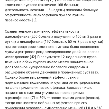
коленного сустава (включено 168 больных,
длительность лечения — 6 недель) показали большую
эффективность ацеклофенака при его лучшей
переносимости [5].
Сравнительному изучению эффективности
ацеклофенака (200 больных получали по 100 мг 2 раза в
сутки) и диклофенака (197 больных, 50 мг 3 раза в сутки)
при остеоартрозе коленного сустава было посвящено
мультицентровое рандомизированное двойное слепое
исследование [42]. В результате 12-недельного курса
лечения в обеих группах имело место значительное
достоверное купирование болевого синдрома и
расширение объема движений в пораженных суставах.
Однако более выраженный эффект, ранняя
нормализация подвижности сустава регистрировались
на фоне применения ацеклофенака. Большее число
пациентов отметили улучшение после приема
ацеклофенака (71 и 59% — после приема диклофенака),
тогда как частота побочных эффектов при его
применении оказалась существенно меньшей (1,0 и 6,6%).