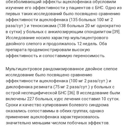
обезболивающий эффекты ацеклофенака обусловили
изучение его эффективности у пациентов с БНС. Одно из
первых таких исследований было посвящено сравнению
эффективности ацеклофенака (135 больных 100 мг 2
раза/сут.) и теноксикама (138 больных 20 мг однократно
в сутки) у больных с анкилозирующим спондилитом [39].
Исследование носило характер мультицентрового
двойного слепого и продолжалось 12 недель. Оба
препарата продемонстрировали высокую
эффективность и сопоставимую переносимость.
Мультицентровое рандомизированное двойное слепое
исследование было посвящено сравнению
эффективности ацеклофенака (100 мг 2 раза/сут.) и
диклофенака резината (75 мг 2 раза/сут.) у больных с
острой неспецифической БНС [36]. В исследование были
включены 227 больных, курс лечения составил 10 суток.
Сроки и качество купирования болевого синдрома
оказались сопоставимы в обеих группах, однако
применение ацеклофенака характеризовалось
значительно меньшим числом побочных эффектов.