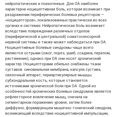
нейропатические и психогенные. Для ОА наиболее
характерна ноцицептивная боль, которая возникает при
раздражении периферических болевых рецепторов —
«ноцицепторов», локализованных практически во всех
органах и системах. Нейропатическая боль возникает
вследствие повреждения различных отделов
(периферической и центральной) соматосенсорной
нервной системы и также может наблюдаться при ОА.
Ноцицептивные болевые синдромы чаще всего
являются острыми (ожог, порез, ушиб, ссадина, перелом,
растяжение), однако при ОА они носят хронический
характер. Ноцицепторами обильно снабжены ткани
суставов: синовиальная мембрана, капсула сустава,
связочный аппарат, периартикулярные мышцы,
субхондральная кость, которые становятся
источниками хронической боли при ОА. Одной из
особенностей хронических болевых синдромов является
рефлекторное вовлечение мышц, сначала на
сегментарном поражению уровне, затем более
диффузно, формирующем мышечно-тонический синдром,
возникающий вследствие ноцицептивной импульсации,