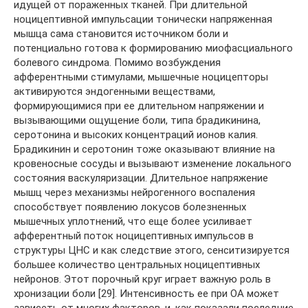
идущей от пораженных тканей. При длительной
ноцицептивной импульсации тонически напряженная
мышца сама становится источником боли и
потенциально готова к формированию миофасциального
болевого синдрома. Помимо возбуждения
афферентными стимулами, мышечные ноцицепторы
активируются эндогенными веществами,
формирующимися при ее длительном напряжении и
вызывающими ощущение боли, типа брадикинина,
серотонина и высоких концентраций ионов калия.
Брадикинин и серотонин тоже оказывают влияние на
кровеносные сосуды и вызывают изменение локального
состояния васкуляризации. Длительное напряжение
мышц через механизмы нейрогенного воспаления
способствует появлению локусов болезненных
мышечных уплотнений, что еще более усиливает
афферентный поток ноцицептивных импульсов в
структуры ЦНС и как следствие этого, сенситизируется
большее количество центральных ноцицептивных
нейронов. Этот порочный круг играет важную роль в
хронизации боли [29]. Интенсивность ее при ОА может