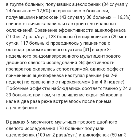
в группе больных, получавших ацеклофенак (34 случая у
24 больных — 12,6%) по сравнению с больными,
получавшими напроксен (43 случая у 30 больных — 16,3%),
причем отличия касались и гастроинтестинальных
осложнений. Сравнение эффективности ацеклофенака
(100 мг 2 раза/сут., 123 больных) и пироксикама (20 мг в
сутки, 117 больных) проводилось у пациентов с
остеоартрозом коленного сустава [31] в ходе 8-
недельного рандомизированного мультицентрового
двойного слепого исследования. Эффективность
препаратов оказалась сопоставимой, однако эффект
применения ацеклофенака наступал раньше (на 2-й
неделе) по сравнению с пироксикамом (на 4-й неделе).
Побочные эффекты наблюдались соответственно у 24 и
33 больных, при том, что выявление скрытой крови в
кале в два раза реже встречалось после приема
ацеклофенака.
В рамках 6-месячного мультицентрового двойного
слепого исследования 170 больных получали
ацеклофенак (100 мг 2 раза/сут.) и диклофенак (50 мг 3