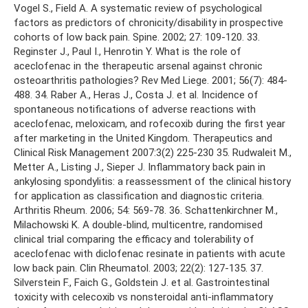
Vogel S., Field A. A systematic review of psychological
factors as predictors of chronicity/disability in prospective
cohorts of low back pain. Spine. 2002; 27: 109-120. 33.
Reginster J., Paul I., Henrotin Y. What is the role of
aceclofenac in the therapeutic arsenal against chronic
osteoarthritis pathologies? Rev Med Liege. 2001; 56(7): 484-
488. 34. Raber A., Heras J., Costa J. et al. Incidence of
spontaneous notifications of adverse reactions with
aceclofenac, meloxicam, and rofecoxib during the first year
after marketing in the United Kingdom. Therapeutics and
Clinical Risk Management 2007:3(2) 225-230 35. Rudwaleit M.,
Metter A., Listing J., Sieper J. Inflammatory back pain in
ankylosing spondylitis: a reassessment of the clinical history
for application as classification and diagnostic criteria.
Arthritis Rheum. 2006; 54: 569-78. 36. Schattenkirchner M.,
Milachowski K. A double-blind, multicentre, randomised
clinical trial comparing the efficacy and tolerability of
aceclofenac with diclofenac resinate in patients with acute
low back pain. Clin Rheumatol. 2003; 22(2): 127-135. 37.
Silverstein F., Faich G., Goldstein J. et al. Gastrointestinal
toxicity with celecoxib vs nonsteroidal anti-inflammatory