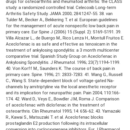
drugs for osteoarthritis and rheumatoid arthritis: the CLASS
study: a randomized controlled trial. Celecoxib Long-term
Arthritis Safety Study. JAMA 2000; 284:1247-55. 38. van
Tulder M., Becker A., Bekkering T. et al. European guidelines
for the management of acute nonspecific low back pain in
primary care. Eur Spine J (2006) 15 (Suppl. 2): S169-S191. 39.
Villa Alcazar L., de Buergo M., Rico Lenza H., Montull Fruitos E.
Aceclofenac is as safe and effective as tenoxicam in the
treatment of ankylosing spondylitis: a 3 month multicenter
comparative trial. Spanish Study Group on Aceclofenac in
Ankylosing Spondylitis. J Rheumatol. 1996; 23(7):1194-1199.
40. Von Korff M., Saunders K. The course of back pain in
primary care. Spine. 1996; 21: 2833-7283. 41. Wang G., Russell
C., Wang S. State-dependent block of voltage-gated Na-
channels by amitriptyline via the local anesthetic receptor
and its implication for neuropathic pain. Pain 2004; 110:166-
174. 42. Ward D., Veys E., Bowdler J.M, Roma J. Comparison
of aceclofenac with diclofenac in the treatment of
osteoarthris. Clin Rheumatol 1995; 14: 656-62. 43. Yamazaki
R., Kawai S., Matsuzaki T. et al. Aceclofenac blocks
prostaglandin E2 production following its intracellular
conversion into cyclooxygenase inhibitors. Eur J Pharmacol.