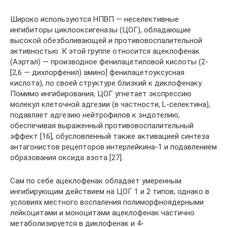
Широко используются НПВП — неселективные
ингибиторы циклооксигеназы (ЦОГ), обладающие
высокой обезболивающей и противовоспалительной
активностью. К этой группе относится ацеклофенак
(Аэртал) — производное фенилацетиловой кислоты (2-
[2,6 — дихлорфенил) амино] фенилацетоуксусная
кислота), по своей структуре близкий к диклофенаку.
Помимо ингибирования, ЦОГ угнетает экспрессию
молекул клеточной адгезии (в частности, L-селектина),
подавляет адгезию нейтрофилов к эндотелию,
обеспечивая выраженный противовоспалительный
эффект [16], обусловленный также активацией синтеза
антагонистов рецепторов интерлейкина-1 и подавлением
образования оксида азота [27].
Сам по себе ацеклофенак обладает умеренным
ингибирующим действием на ЦОГ 1 и 2 типов, однако в
условиях местного воспаления полиморфноядерными
лейкоцитами и моноцитами ацеклофенак частично
метаболизируется в диклофенак и 4-