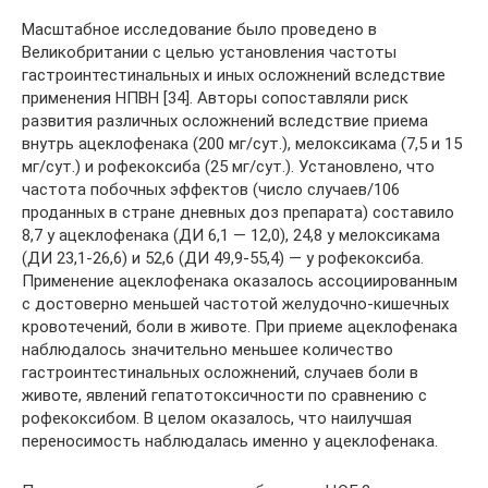
Масштабное исследование было проведено в
Великобритании с целью установления частоты
гастроинтестинальных и иных осложнений вследствие
применения НПВН [34]. Авторы сопоставляли риск
развития различных осложнений вследствие приема
внутрь ацеклофенака (200 мг/сут.), мелоксикама (7,5 и 15
мг/сут.) и рофекоксиба (25 мг/сут.). Установлено, что
частота побочных эффектов (число случаев/106
проданных в стране дневных доз препарата) составило
8,7 у ацеклофенака (ДИ 6,1 — 12,0), 24,8 у мелоксикама
(ДИ 23,1-26,6) и 52,6 (ДИ 49,9-55,4) — у рофекоксиба.
Применение ацеклофенака оказалось ассоциированным
с достоверно меньшей частотой желудочно-кишечных
кровотечений, боли в животе. При приеме ацеклофенака
наблюдалось значительно меньшее количество
гастроинтестинальных осложнений, случаев боли в
животе, явлений гепатотоксичности по сравнению с
рофекоксибом. В целом оказалось, что наилучшая
переносимость наблюдалась именно у ацеклофенака.