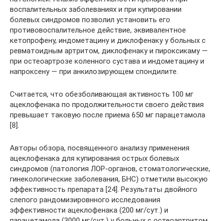
воспалительных заболеваниях и при купировании
болевых синдромов позволил установить его
противовоспалительное действие, эквивалентное
кетопрофену, индометацину и диклофенаку у больных с
ревматоидным артритом, диклофенаку и пироксикаму —
при остеоартрозе коленного сустава и индометацину и
напроксену — при анкилозирующем спондилите.
Считается, что обезболивающая активность 100 мг
ацеклофенака по продолжительности своего действия
превышает таковую после приема 650 мг парацетамола
[8].
Авторы обзора, посвященного анализу применения
ацеклофенака для купирования острых болевых
синдромов (патология ЛОР-органов, стоматологические,
гинекологические заболевания, БНС) отметили высокую
эффективность препарата [24]. Результаты двойного
слепого рандомизировнного исследования
эффективности ацеклофенака (200 мг/сут.) и
парацетамола (3000 мг/сут.) у больных с остеоартритом