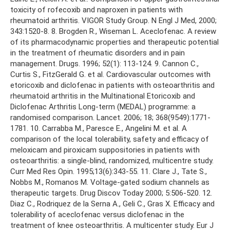
toxicity of rofecoxib and naproxen in patients with
rheumatoid arthritis. VIGOR Study Group. N Engl J Med, 2000;
343:1520-8. 8. Brogden R., Wiseman L. Aceclofenac. A review
of its pharmacodynamic properties and therapeutic potential
in the treatment of rheumatic disorders and in pain
management. Drugs. 1996; 52(1): 113-124. 9. Cannon C.,
Curtis S., FitzGerald G. et al. Cardiovascular outcomes with
etoricoxib and diclofenac in patients with osteoarthritis and
rheumatoid arthritis in the Multinational Etoricoxib and
Diclofenac Arthritis Long-term (MEDAL) programme: a
randomised comparison. Lancet. 2006; 18; 368(9549):1771-
1781. 10. Carrabba M., Paresce E., Angelini M. et al. A
comparison of the local tolerability, safety and efficacy of
meloxicam and piroxicam suppositories in patients with
osteoarthritis: a single-blind, randomized, multicentre study.
Curr Med Res Opin. 1995;13(6):343-55. 11. Clare J., Tate S.,
Nobbs M., Romanos M. Voltage-gated sodium channels as
therapeutic targets. Drug Discov Today 2000; 5:506-520. 12.
Diaz C., Rodriquez de la Serna A., Geli C., Gras Х. Efficacy and
tolerability of aceclofenac versus diclofenac in the
treatment of knee osteoarthritis. A multicenter study. Eur J