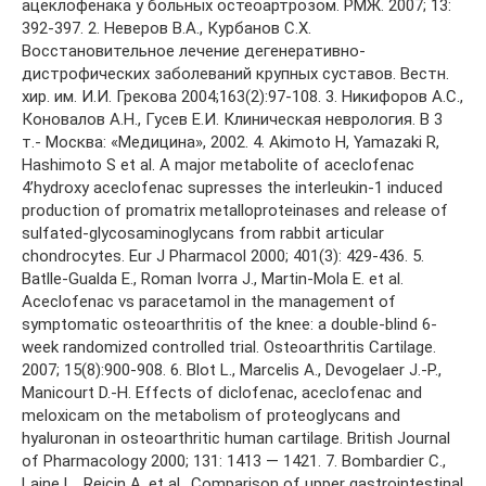
ацеклофенака у больных остеоартрозом. РМЖ. 2007; 13:
392-397. 2. Неверов В.А., Курбанов С.Х.
Восстановительное лечение дегенеративно-
дистрофических заболеваний крупных суставов. Вестн.
хир. им. И.И. Грекова 2004;163(2):97-108. 3. Никифоров А.С.,
Коновалов А.Н., Гусев Е.И. Клиническая неврология. В 3
т.- Москва: «Медицина», 2002. 4. Akimoto H, Yamazaki R,
Hashimoto S et al. A major metabolite of aceclofenac
4’hydroхy aceclofenac supresses the interleukin-1 induced
production of promatriх metalloproteinases and release of
sulfated-glycosaminoglycans from rabbit articular
chondrocytes. Eur J Pharmacol 2000; 401(3): 429-436. 5.
Batlle-Gualda E., Roman Ivorra J., Martin-Mola E. et al.
Aceclofenac vs paracetamol in the management of
symptomatic osteoarthritis of the knee: a double-blind 6-
week randomized controlled trial. Osteoarthritis Cartilage.
2007; 15(8):900-908. 6. Blot L., Marcelis A., Devogelaer J.-P.,
Manicourt D.-H. Effects of diclofenac, aceclofenac and
meloxicam on the metabolism of proteoglycans and
hyaluronan in osteoarthritic human cartilage. British Journal
of Pharmacology 2000; 131: 1413 — 1421. 7. Bombardier C.,
Laine L., Reicin A. et al.. Comparison of upper gastrointestinal