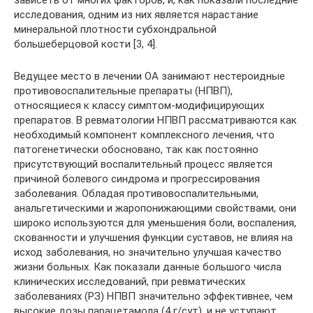
зависеть от многих факторов, и, как показали последние
исследования, одним из них является нарастание
минеральной плотности субхондральной
большеберцовой кости [3, 4].
Ведущее место в лечении ОА занимают нестероидные
противовоспалительные препараты (НПВП),
относящиеся к классу симптом-модифицирующих
препаратов. В ревматологии НПВП рассматриваются как
необходимый компонент комплексного лечения, что
патогенетически обосновано, так как постоянно
присутствующий воспалительный процесс является
причиной болевого синдрома и прогрессирования
заболевания. Обладая противовоспалительными,
анальгетическими и жаропонижающими свойствами, они
широко используются для уменьшения боли, воспаления,
скованности и улучшения функции суставов, не влияя на
исход заболевания, но значительно улучшая качество
жизни больных. Как показали данные большого числа
клинических исследований, при ревматических
заболеваниях (РЗ) НПВП значительно эффективнее, чем
высокие дозы парацетамола (4 г/сут), и не уступают