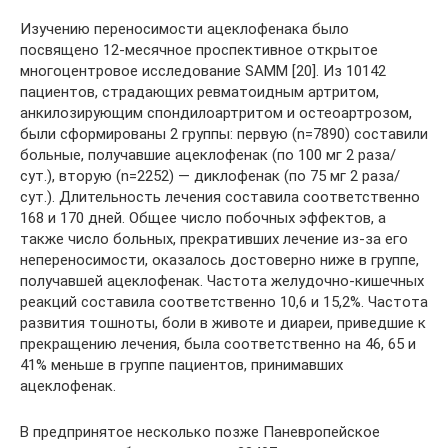
Изучению переносимости ацеклофенака было
посвящено 12-месячное проспективное открытое
многоцентровое исследование SAMM [20]. Из 10142
пациентов, страдающих ревматоидным артритом,
анкилозирующим спондилоартритом и остеоартрозом,
были сформированы 2 группы: первую (n=7890) составили
больные, получавшие ацеклофенак (по 100 мг 2 раза/
сут.), вторую (n=2252) — диклофенак (по 75 мг 2 раза/
сут.). Длительность лечения составила соответственно
168 и 170 дней. Общее число побочных эффектов, а
также число больных, прекративших лечение из-за его
непереносимости, оказалось достоверно ниже в группе,
получавшей ацеклофенак. Частота желудочно-кишечных
реакций составила соответственно 10,6 и 15,2%. Частота
развития тошноты, боли в животе и диареи, приведшие к
прекращению лечения, была соответственно на 46, 65 и
41% меньше в группе пациентов, принимавших
ацеклофенак.
В предпринятое несколько позже Паневропейское