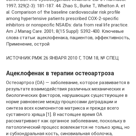
1997; 329(2-3): 181-187. 44. Zhao S., Burke T., Whelton A. et
al. Comparison of the baseline cardiovascular risk profile
among hypertensive patients prescribed COX-2-specific
inhibitors or nonspecific NSAIDs: data from real life practice.
Am J Manag Care. 2001; 8(15 Suppl): S392-400. Ключевые
слова статьи: ацеклофенака, пациентов, эффективность,
Применение, острой
ИСТОЧНИК РМЖ 26 ЯНВАРЯ 2010 Г, ТОМ 18, № СПЕЦ
Ацеклофенак в терапии остеоартроза
Остеоартроз (ОА) — заболевание, которое развивается в
результате взаимодействия различных механических и
биологических факторов, нарушающих существующее в
норме равновесие между процессами деградации и
синтеза всех компонентов матрикса и прежде всего
суставного хряща [1]. В настоящее время ОА
рассматривают как органное заболевание, поскольку в
патологический процесс вовлекается не только хрящ, но
и субхондральная кость, синовиальная оболочка,