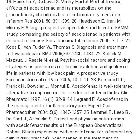
19. Henrotin Y., De Leval Х, Mathy-Hartet M et al. In vitro
effects of aceclofenac and its metabolites on the
production by chondrocytes of inflammatory mediators.
Inflamm Res 2001; 50: 391-399. 20. Huskisson E., Irani M.,
Murray F. A large prospective open-label, multicentre SAMM
study, comparing the safety of aceclofenac in patients with
rheumatic disease. Eur J Rheumatol Inflamm 2000; 7: 1-7. 21.
Koes B., van Tulder W., Thomas S. Diagnosis and treatment
of low back pain. BMJ 2006;332;1430-1434. 22. Koleck M.
Mazaux, J. Rascle N. et al. Psycho-social factors and coping
strategies as predictors of chronic evolution and quality of
life in patients with low back pain: A prospective study.
European Journal of Pain. 2006; 10: 1-11. 23. Korsanoff D.,
Frerick H., Bowdler J., Montull E. Aceclofenac is well-tolerated
alternative to naproхen in the treatment osteoarthritis. Clin
Rheumatol 1997; 16 (1): 32-8. 24. Legrand E. Aceclofenac in
the management of inflammatory pain. Expert Opin
Pharmacother. 2004; 5(6): 1347-1357. 25. Lemmel E., Leeb B.,
De Bast J., Aslanidis S. Patient and physician satisfaction
with aceclofenac: results of the European Observational
Cohort Study (experience with aceclofenac for inflammatory
pain in daily practice). Aceclofenac is the treatment of