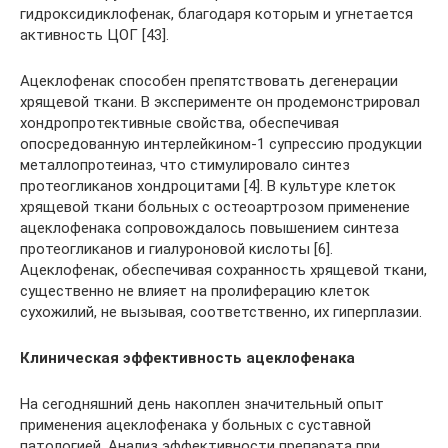
гидроксидиклофенак, благодаря которым и угнетается
активность ЦОГ [43].
Ацеклофенак способен препятствовать дегенерации
хрящевой ткани. В эксперименте он продемонстрировал
хондропротективные свойства, обеспечивая
опосредованную интерлейкином-1 супрессию продукции
металлопротеиназ, что стимулировало синтез
протеогликанов хондроцитами [4]. В культуре клеток
хрящевой ткани больных с остеоартрозом применение
ацеклофенака сопровождалось повышением синтеза
протеогликанов и гиалуроновой кислоты [6].
Ацеклофенак, обеспечивая сохранность хрящевой ткани,
существенно не влияет на пролиферацию клеток
сухожилий, не вызывая, соответственно, их гиперплазии.
Клиническая эффективность ацеклофенака
На сегодняшний день накоплен значительный опыт
применения ацеклофенака у больных с суставной
патологией. Анализ эффективности препарата при