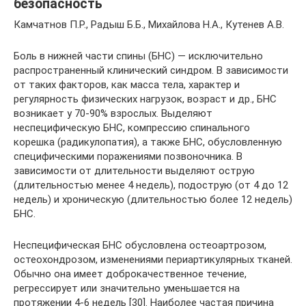
безопасность
Камчатнов П.Р., Радыш Б.Б., Михайлова Н.А., Кутенев А.В.
Боль в нижней части спины (БНС) — исключительно
распространенный клинический синдром. В зависимости
от таких факторов, как масса тела, характер и
регулярность физических нагрузок, возраст и др., БНС
возникает у 70-90% взрослых. Выделяют
неспецифическую БНС, компрессию спинального
корешка (радикулопатия), а также БНС, обусловленную
специфическими поражениями позвоночника. В
зависимости от длительности выделяют острую
(длительностью менее 4 недель), подострую (от 4 до 12
недель) и хроническую (длительностью более 12 недель)
БНС.
Неспецифическая БНС обусловлена остеоартрозом,
остеохондрозом, изменениями периартикулярных тканей.
Обычно она имеет доброкачественное течение,
регрессирует или значительно уменьшается на
протяжении 4-6 недель [30]. Наиболее частая причина