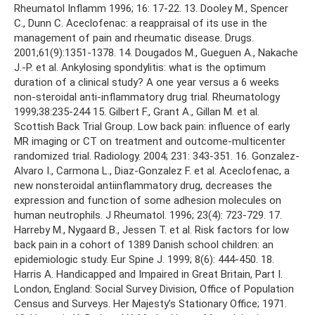
Rheumatol Inflamm 1996; 16: 17-22. 13. Dooley M., Spencer
C., Dunn C. Aceclofenac: a reappraisal of its use in the
management of pain and rheumatic disease. Drugs.
2001;61(9):1351-1378. 14. Dougados M., Gueguen A., Nakache
J.-P. et al. Ankylosing spondylitis: what is the optimum
duration of a clinical study? A one year versus a 6 weeks
non-steroidal anti-inflammatory drug trial. Rheumatology
1999;38:235-244 15. Gilbert F., Grant A., Gillan M. et al.
Scottish Back Trial Group. Low back pain: influence of early
MR imaging or CT on treatment and outcome-multicenter
randomized trial. Radiology. 2004; 231: 343-351. 16. Gonzalez-
Alvaro I., Carmona L., Diaz-Gonzalez F. et al. Aceclofenac, a
new nonsteroidal antiinflammatory drug, decreases the
expression and function of some adhesion molecules on
human neutrophils. J Rheumatol. 1996; 23(4): 723-729. 17.
Harreby M., Nygaard B., Jessen T. et al. Risk factors for low
back pain in a cohort of 1389 Danish school children: an
epidemiologic study. Eur Spine J. 1999; 8(6): 444-450. 18.
Harris A. Handicapped and Impaired in Great Britain, Part I.
London, England: Social Survey Division, Office of Population
Census and Surveys. Her Majesty’s Stationary Office; 1971.