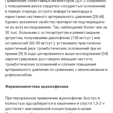
Применение селективных ингибиторов ЦОГ-2 сопряжено
с повышением риска сердечно-сосудистых осложнений,
в первую очередь острого инфаркта миокарда и
нарастания системного артериального давления [28,44].
Однако указанное свойство препаратов подтверждено
не во всех исследованиях. Так, наблюдение более чем за
30 тыс. больными с остеоартритом и ревматоидным
артритом, получавшими диклофенак (150 мг/сут.) или
эотрикоксиб (60-90 мг/сут.), установило практически
идентичный риск тромботических осложнений при их
приеме [9]. В ходе цитированного выше исследования [34]
зарегистрирована достоверно меньшая частота
тромботических осложнений и случаев повышения
артериального давления по сравнению с мелоксикамом и
рофекоксибом.
Фармакокинетика ацеклофенака
При пероральном применении ацеклофенак быстро и
полностью адсорбируется в кишечнике и спустя 1,5-2 ч
достигает максимальной концентрации в крови.