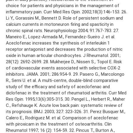
choice for patients and physicians in the management of
inflammatory pain. Curr Med Res Opin. 2002;18(3):146-153. 26.
Li Y., Gorassini M., Bennett D. Role of persistent sodium and
calcium currents in motoneuron firing and spasticity in
chronic spinal rats. Neurophysiology 2004; 91:767-783. 27.
Maneiro E., Lopez-Armada M., Fernandez-Sueiro J. et al.
Aceclofenac increases the synthesis of interleukin 1
receptor antagonist and decreases the production of nitric
oxide in human articular chondrocytes. J Rheumatol. 2001;
28(12): 2692-2699. 28. Mukherjee D., Nissen S., Topol E. Risk
of cardiovascular events associated with selective COX-2
inhibitors. JAMA. 2001; 286:954-9. 29. Pasero G., Marcolongo
R., Serni U. et al. A multi-centre, double-blind comparative
study of the efficacy and safety of aceclofenac and
diclofenac in the treatment of rheumatoid arthritis. Curr Med
Res Opin. 1995;13(6):305-315. 30. Pengel L., Herbert R., Maher
C., Refshauge K. Acute low back pain: systematic review of
its prognosis. BMJ. 2003; 327: 323-326. 31. Perez Busquer M.,
Calero E., Rodriguez M. et al. Comparison of aceclofenac
with рiroхicam in the treatment of osteoarthritis. Clin
Rheumatol 1997; 16 (2): 154-59. 32. Pincus T., Burton A.,