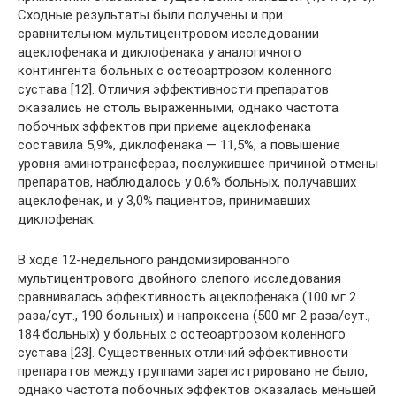
Сходные результаты были получены и при
сравнительном мультицентровом исследовании
ацеклофенака и диклофенака у аналогичного
контингента больных с остеоартрозом коленного
сустава [12]. Отличия эффективности препаратов
оказались не столь выраженными, однако частота
побочных эффектов при приеме ацеклофенака
составила 5,9%, диклофенака — 11,5%, а повышение
уровня аминотрансфераз, послужившее причиной отмены
препаратов, наблюдалось у 0,6% больных, получавших
ацеклофенак, и у 3,0% пациентов, принимавших
диклофенак.
В ходе 12-недельного рандомизированного
мультицентрового двойного слепого исследования
сравнивалась эффективность ацеклофенака (100 мг 2
раза/сут., 190 больных) и напроксена (500 мг 2 раза/сут.,
184 больных) у больных с остеоартрозом коленного
сустава [23]. Существенных отличий эффективности
препаратов между группами зарегистрировано не было,
однако частота побочных эффектов оказалась меньшей