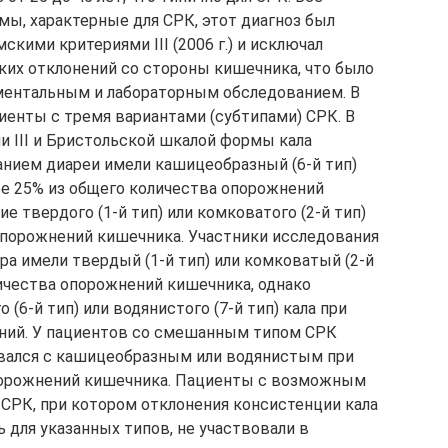
ы, характерные для СРК, этот диагноз был
кими критериями III (2006 г.) и исключал
ких отклонений со стороны кишечника, что было
ентальным и лабораторным обследованием. В
иенты с тремя вариантами (субтипами) СРК. В
 III и Бристольской шкалой формы кала
нием диареи имели кашицеобразный (6-й тип)
лее 25% из общего количества опорожнений
е твердого (1-й тип) или комковатого (2-й тип)
 опорожнений кишечника. Участники исследования
а имели твердый (1-й тип) или комковатый (2-й
личества опорожнений кишечника, однако
(6-й тип) или водянистого (7-й тип) кала при
ений. У пациентов со смешанным типом СРК
вался с кашицеобразным или водянистым при
опорожнений кишечника. Пациенты с возможным
СРК, при котором отклонения консистенции кала
для указанных типов, не участвовали в