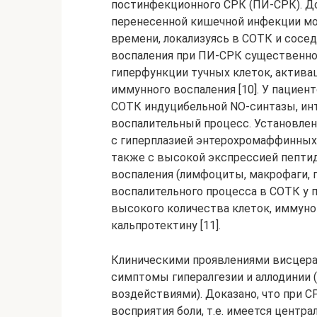
постинфекционного СРК (ПИ-СРК). До
перенесенной кишечной инфекции мо
времени, локализуясь в СОТК и сосед
воспаления при ПИ-СРК существенно
гиперфункции тучных клеток, актив
иммунного воспаления [10]. У пациен
СОТК индуцибельной NO-синтазы, инт
воспалительный процесс. Установлен
с гиперплазией энтерохромаффинных 
также с высокой экспрессией пепти
воспаления (лимфоциты, макрофаги, 
воспалительного процесса в СОТК у
высокого количества клеток, иммун
кальпротектину [11].
Клиническими проявлениями висцера
симптомы гипералгезии и аллодинии
воздействиями). Доказано, что при 
восприятия боли, т.е. имеется центр