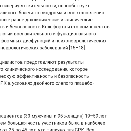
й гиперчувствительности, способствует
льного болевого синдрома и восстановлению
ные ранее доклинические и клинические
ь и безопасность Колофорта и его компонентов
ологии воспалительного и функционального
тоформных дисфункций и психоневрологических
неврологических заболеваний [15–18].
ециалистов представляют результаты
о клинического исследования, которое
ическую эффективность и безопасность
РК в условиях двойного слепого плацебо-
 пациентов (33 мужчины и 95 женщин) 19–59 лет
ичем большая часть участников была в наиболее
т 25 до 45 лет, что типично для СРК. Все