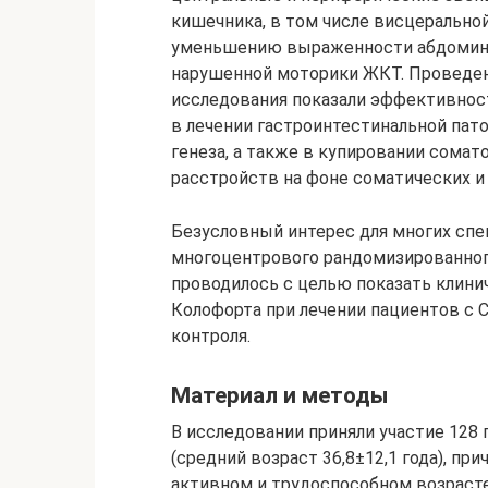
кишечника, в том числе висцерально
уменьшению выраженности абдомина
нарушенной моторики ЖКТ. Проведен
исследования показали эффективност
в лечении гастроинтестинальной пат
генеза, а также в купировании сома
расстройств на фоне соматических и 
Безусловный интерес для многих сп
многоцентрового рандомизированног
проводилось с целью показать клин
Колофорта при лечении пациентов с С
контроля.
Материал и методы
В исследовании приняли участие 128
(средний возраст 36,8±12,1 года), пр
активном и трудоспособном возрасте о