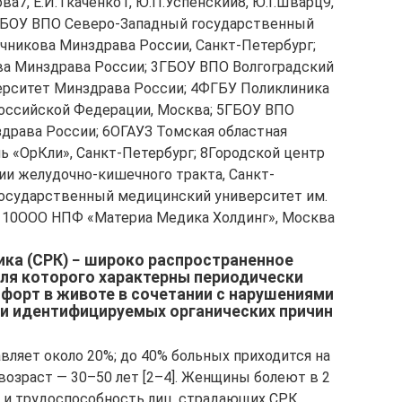
ова7, Е.И.Ткаченко1, Ю.П.Успенский8, Ю.Г.Шварц9,
1ГБОУ ВПО Северо-Западный государственный
чникова Минздрава России, Санкт-Петербург;
а Минздрава России; 3ГБОУ ВПО Волгоградский
рситет Минздрава России; 4ФГБУ Поликлиника
оссийской Федерации, Москва; 5ГБОУ ВПО
драва России; 6ОГАУЗ Томская областная
ь «ОрКли», Санкт-Петербург; 8Городской центр
ии желудочно-кишечного тракта, Санкт-
государственный медицинский университет им.
; 10ООО НПФ «Материа Медика Холдинг», Москва
ка (СРК) − широко распространенное
ля которого характерны периодически
форт в животе в сочетании с нарушениями
ии идентифицируемых органических причин
авляет около 20%; до 40% больных приходится на
озраст — 30–50 лет [2–4]. Женщины болеют в 2
и и трудоспособность лиц, страдающих СРК,