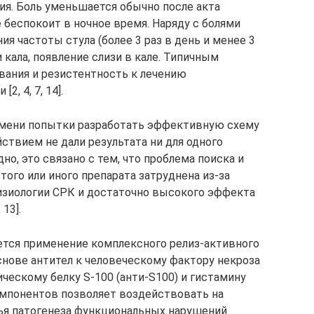
ия. Боль уменьшается обычно после акта
 беспокоит в ночное время. Наряду с болями
 частоты стула (более 3 раз в день и менее 3
 кала, появление слизи в кале. Типичным
вания и резистентность к лечению
, 4, 7, 14].
мени попытки разработать эффективную схему
ствием не дали результата ни для одного
но, это связано с тем, что проблема поиска и
ого или иного препарата затруднена из-за
изиологии СРК и достаточно высокого эффекта
 13].
ется применение комплексного релиз-активного
снове антител к человеческому фактору некроза
ическому белку S-100 (анти-S100) и гистамину
компонентов позволяет воздействовать на
ья патогенеза функциональных нарушений