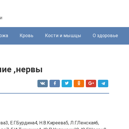
и
ожа
Кровь
Кости и мышцы
О здоровье
ие ,нервы
ва3, Е.Г.Бурдина4, Н.В.Киреева5, Л.Г.Ленская6,