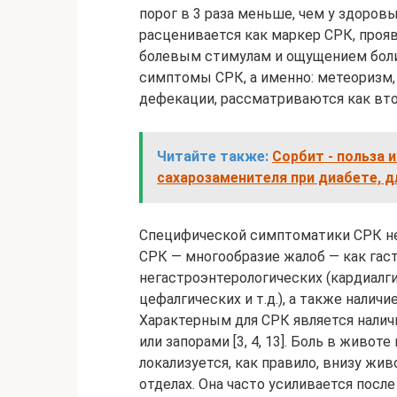
порог в 3 раза меньше, чем у здоровы
расценивается как маркер СРК, проя
болевым стимулам и ощущением боли
симптомы СРК, а именно: метеоризм,
дефекации, рассматриваются как вт
Читайте также:
Сорбит - польза 
сахарозаменителя при диабете, д
Специфической симптоматики СРК не 
СРК — многообразие жалоб — как гаст
негастроэнтерологических (кардиалги
цефалгических и т.д.), а также налич
Характерным для СРК является налич
или запорами [3, 4, 13]. Боль в живо
локализуется, как правило, внизу жив
отделах. Она часто усиливается посл