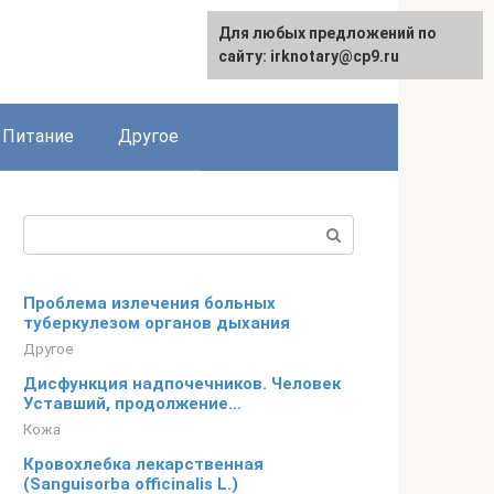
Для любых предложений по
сайту: irknotary@cp9.ru
Питание
Другое
Поиск:
Проблема излечения больных
туберкулезом органов дыхания
Другое
Дисфункция надпочечников. Человек
Уставший, продолжение…
Кожа
Кровохлебка лекарственная
(Sanguisorba officinalis L.)