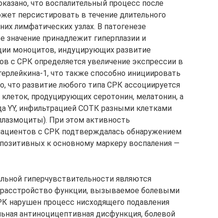
казано, что воспалительный процесс после
жет персистировать в течение длительного
них лимфатических узлах. В патогенезе
е значение принадлежит гиперплазии и
ации моноцитов, индуцирующих развитие
тов с СРК определяется увеличение экспрессии в
ерлейкина-1, что также способно инициировать
о, что развитие любого типа СРК ассоциируется
клеток, продуцирующих серотонин, мелатонин, а
да YY, инфильтрацией СОТК разными клетками
плазмоциты). При этом активность
 пациентов с СРК подтверждалась обнаружением
опозитивных к основному маркеру воспаления —
льной гиперчувствительности являются
 (расстройство функции, вызываемое болевыми
СРК нарушен процесс нисходящего подавления
альная антиноцицептивная дисфункция, болевой