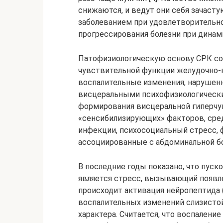
снижаются, и ведут они себя зачаст
заболеванием при удовлетворительн
прогрессирования болезни при динам
Патофизиологическую основу СРК со
чувствительной функции желудочно-к
воспалительные изменения, нарушен
висцеральными психофизиологические
формирования висцеральной гиперчу
«сенсибилизирующих» факторов, ср
инфекции, психосоциальный стресс, ф
ассоциированные с абдоминальной бол
В последние годы показано, что пуск
является стресс, вызывающий появле
происходит активация нейропептида 
воспалительных изменений слизисто
характера. Считается, что воспалени