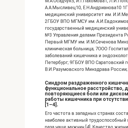
М.А.Осадчук5, И.Г.Пахомова1, Л.И.Поп
А.А.Мысливец10, Е.Н.Андрианова10 
медицинский университет им. И.И.Ме
2ГБОУ ВПО МГМСУ им. А.И.Евдокимов
государственный медицинский униве
№3 Управления делами Президента Р
Первый МГМУ им. И.М.Сеченова Минз
клиническая больница; 7ООО Госпитал
заболеваний кишечника и эндоэколог
Петербург; 9ГБОУ ВПО Саратовский 
В.И.Разумовского Минздрава России
Синдром раздраженного кишечни
функциональное расстройство, д
повторяющиеся боли или диском
работы кишечника при отсутств
[1–4].
Его частота в западных странах сост
наиболее активный трудоспособный в
раза чаще мужчин [4]. Качество жизн