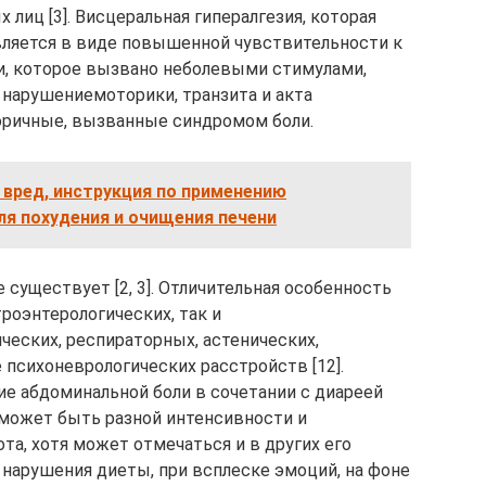
х лиц [3]. Висцеральная гипералгезия, которая
вляется в виде повышенной чувствительности к
, которое вызвано неболевыми стимулами,
 нарушениемоторики, транзита и акта
оричные, вызванные синдромом боли.
и вред, инструкция по применению
ля похудения и очищения печени
существует [2, 3]. Отличительная особенность
роэнтерологических, так и
ческих, респираторных, астенических,
ие психоневрологических расстройств [12].
ие абдоминальной боли в сочетании с диареей
те может быть разной интенсивности и
ота, хотя может отмечаться и в других его
е нарушения диеты, при всплеске эмоций, на фоне