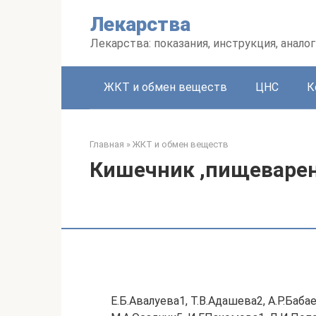
Перейти
Лекарства
к
контенту
Лекарства: показания, инструкция, аналог
ЖКТ и обмен веществ
ЦНС
К
Главная
»
ЖКТ и обмен веществ
Кишечник ,пищеварен
Е.Б.Авалуева1, Т.В.Адашева2, А.Р.Бабае