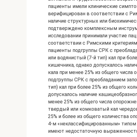
пациенты имели клинические симптом
верифицирован в соответствии с Римс
наличие структурных или биохимичес
подтверждено комплексным инструм
исследовании принимали участие пац
соответствии с Римскими критериями
пациенты подгруппы СРК с преоблада
или водянистый (7-й тип) кал при бо
кишечника, однако допускалось наличи
кала при менее 25% из общего числа
подгруппы СРК с преобладанием запор
тип) кал при более 25% из общего ко
допускалось наличие кашицеобразного 
менее 25% из общего числа опорожн
твердый или комковатый кал чередо
25% и более из общего количества 
4-м «неклассифицированным» типом 
имеют недостаточную выраженность 