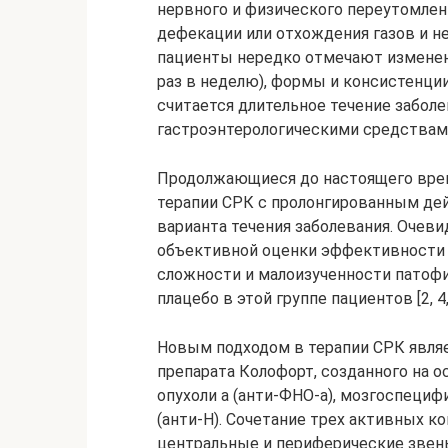
нервного и физического переутомлен
дефекации или отхождения газов и не
пациенты нередко отмечают изменения
раз в неделю), формы и консистенции
считается длительное течение заболе
гастроэнтерологическими средствами [2
Продолжающиеся до настоящего вре
терапии СРК с пролонгированным дей
варианта течения заболевания. Очевид
объективной оценки эффективности т
сложности и малоизученности патоф
плацебо в этой группе пациентов [2, 4,
Новым подходом в терапии СРК явля
препарата Колофорт, созданного на о
опухоли a (анти-ФНО-a), мозгоспециф
(анти-Н). Сочетание трех активных 
центральные и периферические звен