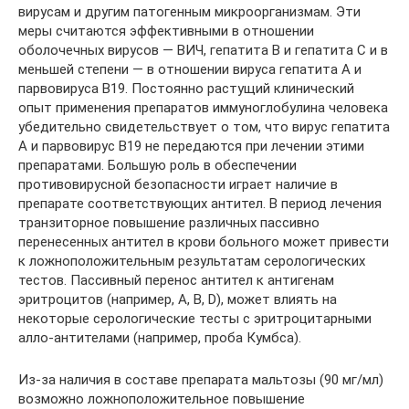
вирусам и другим патогенным микроорганизмам. Эти
меры считаются эффективными в отношении
оболочечных вирусов — ВИЧ, гепатита В и гепатита С и в
меньшей степени — в отношении вируса гепатита А и
парвовируса В19. Постоянно растущий клинический
опыт применения препаратов иммуноглобулина человека
убедительно свидетельствует о том, что вирус гепатита
А и парвовирус В19 не передаются при лечении этими
препаратами. Большую роль в обеспечении
противовирусной безопасности играет наличие в
препарате соответствующих антител. В период лечения
транзиторное повышение различных пассивно
перенесенных антител в крови больного может привести
к ложноположительным результатам серологических
тестов. Пассивный перенос антител к антигенам
эритроцитов (например, А, В, D), может влиять на
некоторые серологические тесты с эритроцитарными
алло-антителами (например, проба Кумбса).
Из-за наличия в составе препарата мальтозы (90 мг/мл)
возможно ложноположительное повышение