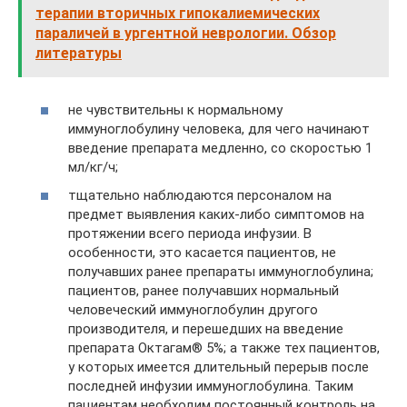
терапии вторичных гипокалиемических
параличей в ургентной неврологии. Обзор
литературы
не чувствительны к нормальному
иммуноглобулину человека, для чего начинают
введение препарата медленно, со скоростью 1
мл/кг/ч;
тщательно наблюдаются персоналом на
предмет выявления каких-либо симптомов на
протяжении всего периода инфузии. В
особенности, это касается пациентов, не
получавших ранее препараты иммуноглобулина;
пациентов, ранее получавших нормальный
человеческий иммуноглобулин другого
производителя, и перешедших на введение
препарата Октагам® 5%; а также тех пациентов,
у которых имеется длительный перерыв после
последней инфузии иммуноглобулина. Таким
пациентам необходим постоянный контроль на