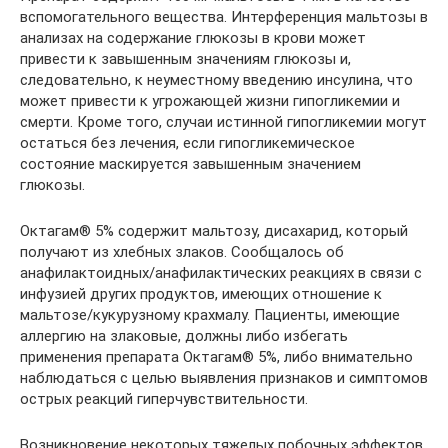
вспомогательного вещества. Интерференция мальтозы в
анализах на содержание глюкозы в крови может
привести к завышенным значениям глюкозы и,
следовательно, к неуместному введению инсулина, что
может привести к угрожающей жизни гипогликемии и
смерти. Кроме того, случаи истинной гипогликемии могут
остаться без лечения, если гипогликемическое
состояние маскируется завышенным значением
глюкозы.
Октагам® 5% содержит мальтозу, дисахарид, который
получают из хлебных злаков. Сообщалось об
анафилактоидных/анафилактических реакциях в связи с
инфузией других продуктов, имеющих отношение к
мальтозе/кукурузному крахмалу. Пациенты, имеющие
аллергию на злаковые, должны либо избегать
применения препарата Октагам® 5%, либо внимательно
наблюдаться с целью выявления признаков и симптомов
острых реакций гиперчувствительности.
Возникновение некоторых тяжелых побочных эффектов