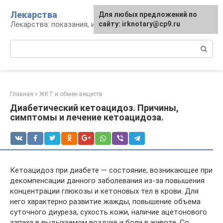
Перейти
Лекарства
Для любых предложений по
к
Лекарства: показания, инструкция, аналоги
сайту: irknotary@cp9.ru
контенту
Поиск:
Главная
»
ЖКТ и обмен веществ
Диабетический кетоацидоз. Причины,
симптомы и лечение кетоацидоза.
Кетоацидоз при диабете — состояние, возникающее при
декомпенсации данного заболевания из-за повышения
концентрации глюкозы и кетоновых тел в крови. Для
него характерно развитие жажды, повышение объема
суточного диуреза, сухость кожи, наличие ацетонового
запаха в выдыхаемом воздухе и боли в животе. Со