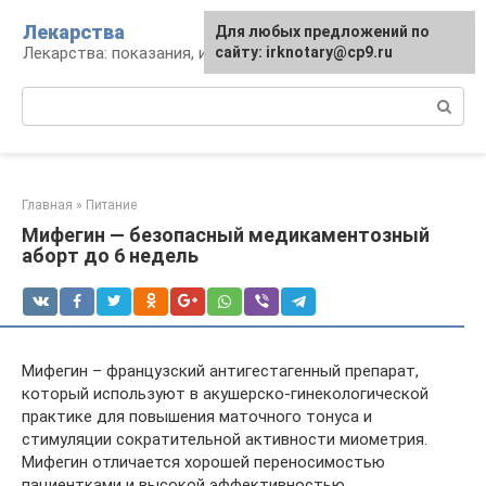
Перейти
Лекарства
Для любых предложений по
к
Лекарства: показания, инструкция, аналоги
сайту: irknotary@cp9.ru
контенту
Поиск:
Главная
»
Питание
Мифегин — безопасный медикаментозный
аборт до 6 недель
Мифегин – французский антигестагенный препарат,
который используют в акушерско-гинекологической
практике для повышения маточного тонуса и
стимуляции сократительной активности миометрия.
Мифегин отличается хорошей переносимостью
пациентками и высокой эффективностью.